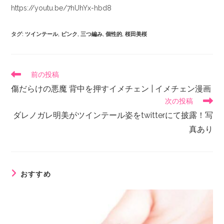
https://youtu.be/7hUhYx-hbd8
タグ
:
ツインテール
,
ピンク
,
三つ編み
,
個性的
,
桜田美桜
前の投稿
傷だらけの悪魔 背中を押すイメチェン | イメチェン漫画
次の投稿
ダレノガレ明美がツインテール姿をtwitterにて披露！写
真あり
おすすめ