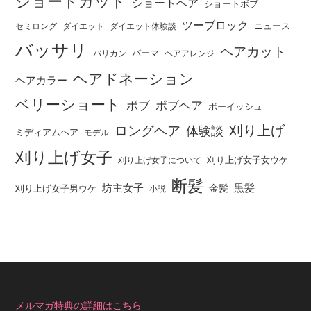
ショートカット
ショートヘア
ショートボブ
ツーブロック
ニュース
セミロング
ダイエット
ダイエット体験談
バッサリ
ヘアカット
パーマ
バリカン
ヘアアレンジ
ヘアドネーション
ヘアカラー
ベリーショート
ボブ
ボブヘア
ボーイッシュ
刈り上げ
ロングヘア
体験談
ミディアムヘア
モデル
刈り上げ女子
刈り上げ女子女ウケ
刈り上げ女子について
断髪
坊主女子
黒髪
金髪
刈り上げ女子男ウケ
小説
メルマガ特典の詳細はこちら