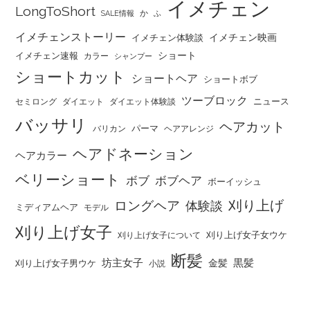
イメチェン
LongToShort
か
SALE情報
ふ
イメチェンストーリー
イメチェン映画
イメチェン体験談
ショート
イメチェン速報
カラー
シャンプー
ショートカット
ショートヘア
ショートボブ
ツーブロック
ニュース
セミロング
ダイエット
ダイエット体験談
バッサリ
ヘアカット
パーマ
バリカン
ヘアアレンジ
ヘアドネーション
ヘアカラー
ベリーショート
ボブ
ボブヘア
ボーイッシュ
刈り上げ
ロングヘア
体験談
ミディアムヘア
モデル
刈り上げ女子
刈り上げ女子女ウケ
刈り上げ女子について
断髪
坊主女子
黒髪
金髪
刈り上げ女子男ウケ
小説