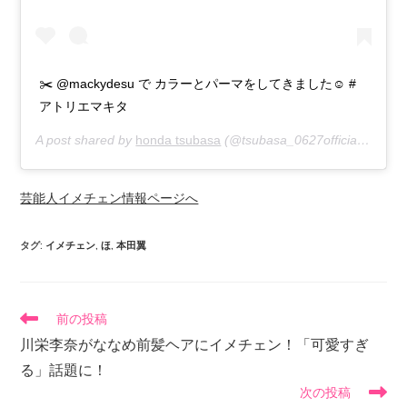
✂️ @mackydesu で カラーとパーマをしてきました☺️ #
アトリエマキタ
A post shared by
honda tsubasa
(@tsubasa_0627official) on
Jun
芸能人イメチェン情報ページへ
タグ
:
イメチェン
,
ほ
,
本田翼
前の投稿
川栄李奈がななめ前髪ヘアにイメチェン！「可愛すぎ
る」話題に！
次の投稿