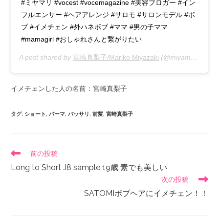
#ミヤマリ #vocest #vocemagazine #美容ブロガー #イン
フルエンサー #ヘアアレンジ #サロモ #サロンモデル #ボ
ブ #イメチェン #外ハネボブ #ママ #男の子ママ
#mamagirl #おしゃれさんと繋がりたい
A post shared by
宮崎真梨子/Mariko Miyazaki
(@miyamari92) on
イメチェンした人の名前：宮崎真梨子
タグ
:
ショート
,
パーマ
,
バッサリ
,
前髪
,
宮崎真梨子
前の投稿
Long to Short J8 sample 19歳 素でも美しい
次の投稿
SATOMIボブヘアにイメチェン！！