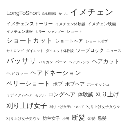
イメチェン
LongToShort
か
SALE情報
ふ
イメチェンストーリー
イメチェン映画
イメチェン体験談
ショート
イメチェン速報
カラー
シャンプー
ショートカット
ショートヘア
ショートボブ
ツーブロック
ニュース
セミロング
ダイエット
ダイエット体験談
バッサリ
ヘアカット
パーマ
バリカン
ヘアアレンジ
ヘアドネーション
ヘアカラー
ベリーショート
ボブ
ボブヘア
ボーイッシュ
刈り上げ
ロングヘア
体験談
ミディアムヘア
モデル
刈り上げ女子
刈り上げ女子女ウケ
刈り上げ女子について
断髪
坊主女子
黒髪
金髪
刈り上げ女子男ウケ
小説