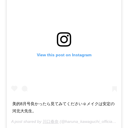
View this post on Instagram
美的8月号良かったら見てみてください☺︎メイクは安定の
河北大先生。
A post shared by
川口春奈
(@haruna_kawaguchi_official) on
Jun