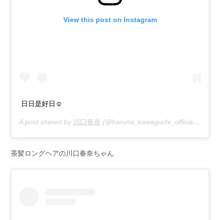
View this post on Instagram
日日是好日☺︎
A post shared by
川口春奈
(@haruna_kawaguchi_official) on
Jun
茶髪ロングヘアの川口春奈ちゃん