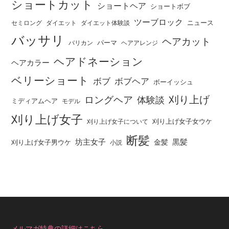
ショートカット
ショートヘア
ショートボブ
ツーブロック
ニュース
セミロング
ダイエット
ダイエット体験談
バッサリ
ヘアカット
パーマ
バリカン
ヘアアレンジ
ヘアドネーション
ヘアカラー
ベリーショート
ボブ
ボブヘア
ボーイッシュ
刈り上げ
ロングヘア
体験談
ミディアムヘア
モデル
刈り上げ女子
刈り上げ女子女ウケ
刈り上げ女子について
断髪
坊主女子
黒髪
金髪
刈り上げ女子男ウケ
小説
メルマガ特典の詳細はこちら