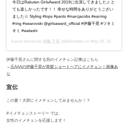
今日はRakuten GirlsAward 2019に出演してきました♫ と
ても楽しかったです！！ 幸せな時間をありがとうござい
ました☆ Styling #tops #pants #marcjacobs #earring
#ring #swarovski @girlsaward_official #伊藤千晃 #ツキミ
キミ #watashi
A post shared by
伊藤 千晃
(@kikichiaki) on
May 18, 2019 at 7:34am PDT
伊藤千晃さんに関する別のイメチェン記事はこちら
→
元AAAの伊藤千晃が茶髪ショートヘアにイメチェン！画像あ
り
宣伝
この夏！大胆にイメチェンしてみませんか！？
#イメチェンストーリー では、
女性のイメチェンを応援します！