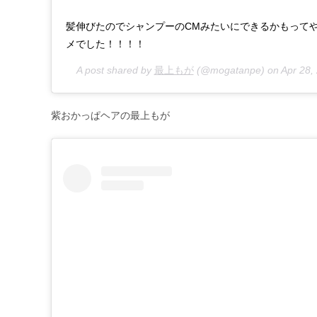
髪伸びたのでシャンプーのCMみたいにできるかもってや
メでした！！！！
A post shared by
最上もが
(@mogatanpe) on
Apr 28,
紫おかっぱヘアの最上もが