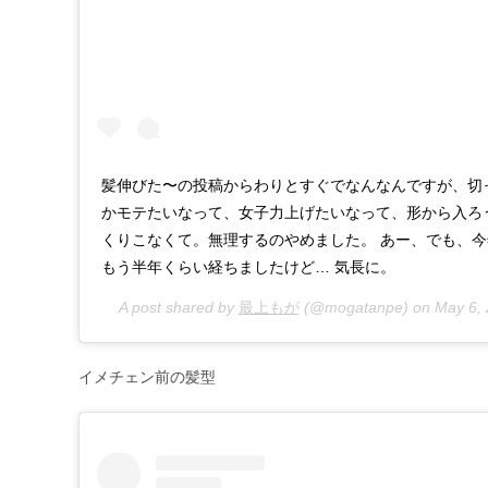
髪伸びた〜の投稿からわりとすぐでなんなんですが、切
かモテたいなって、女子力上げたいなって、形から入ろ
くりこなくて。無理するのやめました。 あー、でも、
もう半年くらい経ちましたけど… 気長に。
A post shared by
最上もが
(@mogatanpe) on
May 6,
イメチェン前の髪型