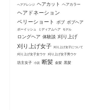
ヘアカット
ヘアカラー
ヘアアレンジ
ヘアドネーション
ベリーショート
ボブ
ボブヘア
ボーイッシュ
ミディアムヘア
モデル
刈り上げ
ロングヘア
体験談
刈り上げ女子
刈り上げ女子について
刈り上げ女子女ウケ
刈り上げ女子男ウケ
断髪
坊主女子
黒髪
金髪
小説