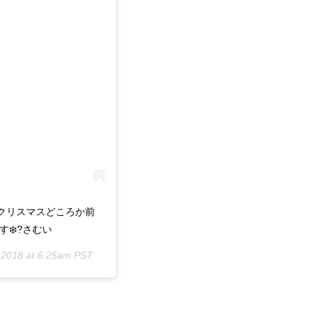
クリスマスどころか前
❄️?さむい
 2018 at 6:25am PST