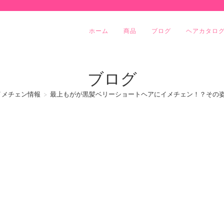
ホーム
商品
ブログ
ヘアカタロ
ブログ
イメチェン情報
>
最上もがが黒髪ベリーショートヘアにイメチェン！？その