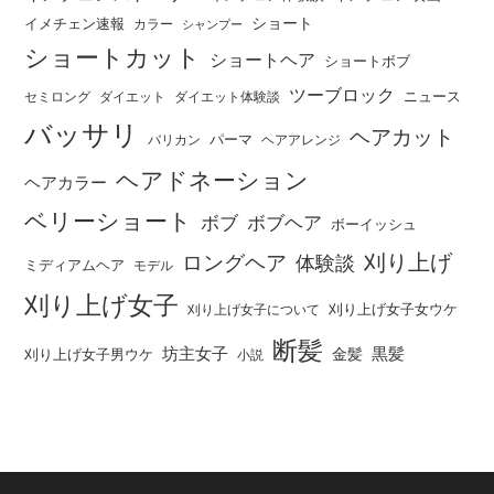
ショート
イメチェン速報
カラー
シャンプー
ショートカット
ショートヘア
ショートボブ
ツーブロック
ニュース
セミロング
ダイエット
ダイエット体験談
バッサリ
ヘアカット
パーマ
バリカン
ヘアアレンジ
ヘアドネーション
ヘアカラー
ベリーショート
ボブ
ボブヘア
ボーイッシュ
刈り上げ
ロングヘア
体験談
ミディアムヘア
モデル
刈り上げ女子
刈り上げ女子女ウケ
刈り上げ女子について
断髪
坊主女子
黒髪
金髪
刈り上げ女子男ウケ
小説