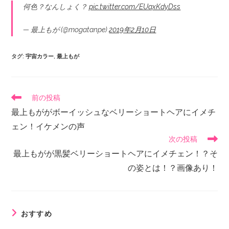
何色？なんしょく？
pic.twitter.com/EUqxKdyDss
— 最上もが (@mogatanpe)
2019年2月10日
タグ
:
宇宙カラー
,
最上もが
前の投稿
最上もががボーイッシュなベリーショートヘアにイメチ
ェン！イケメンの声
次の投稿
最上もがが黒髪ベリーショートヘアにイメチェン！？そ
の姿とは！？画像あり！
おすすめ