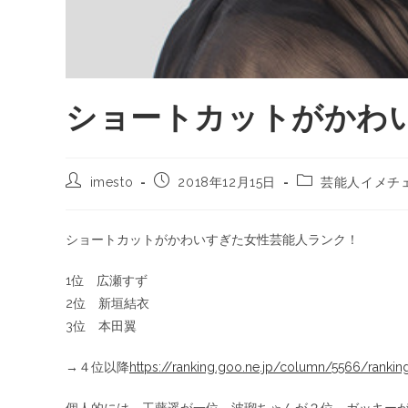
ショートカットがかわ
imesto
2018年12月15日
芸能人イメチ
ショートカットがかわいすぎた女性芸能人ランク！
1位 広瀬すず
2位 新垣結衣
3位 本田翼
→４位以降
https://ranking.goo.ne.jp/column/5566/ranki