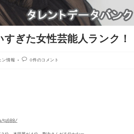
いすぎた女性芸能人ランク！
ェン情報
0件のコメント
ng/51688/