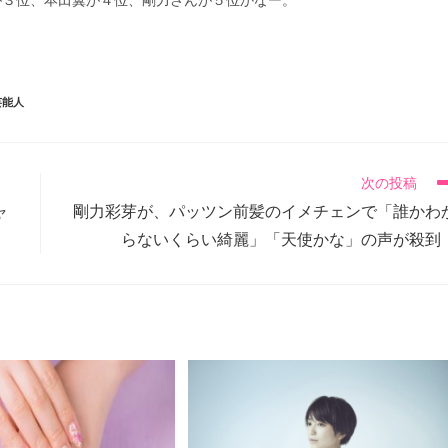
が３位、本田翼が４位、剛力さんが５位かなー。
、
！
芸能人
次の投稿
ャ
剛力彩芽が、パッツン前髪のイメチェンで「誰かわ
らないくらい綺麗」「天使かな」の声が殺到