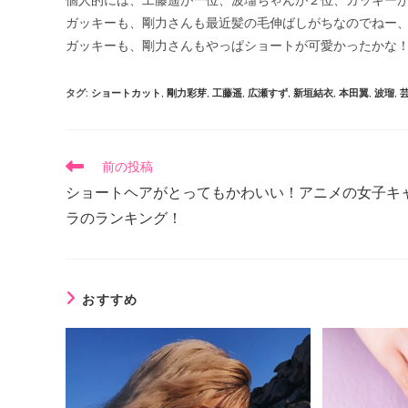
個人的には、工藤遥が一位、波瑠ちゃんが２位、ガッキー
ガッキーも、剛力さんも最近髪の毛伸ばしがちなのでねー
ガッキーも、剛力さんもやっぱショートが可愛かったかな
タグ
:
ショートカット
,
剛力彩芽
,
工藤遥
,
広瀬すず
,
新垣結衣
,
本田翼
,
波瑠
,
前の投稿
ショートヘアがとってもかわいい！アニメの女子キ
ラのランキング！
おすすめ