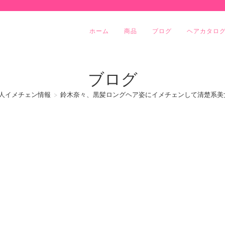
ホーム
商品
ブログ
ヘアカタロ
ブログ
人イメチェン情報
>
鈴木奈々、黒髪ロングヘア姿にイメチェンして清楚系美