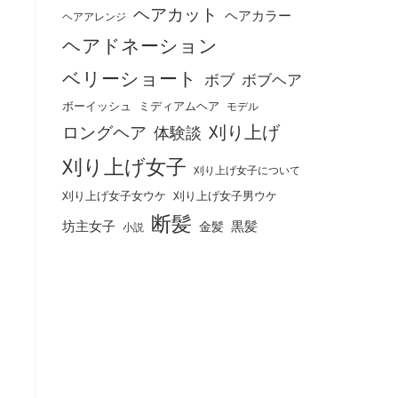
ヘアカット
ヘアカラー
ヘアアレンジ
ヘアドネーション
ベリーショート
ボブ
ボブヘア
ボーイッシュ
ミディアムヘア
モデル
刈り上げ
ロングヘア
体験談
刈り上げ女子
刈り上げ女子について
刈り上げ女子女ウケ
刈り上げ女子男ウケ
断髪
坊主女子
黒髪
金髪
小説