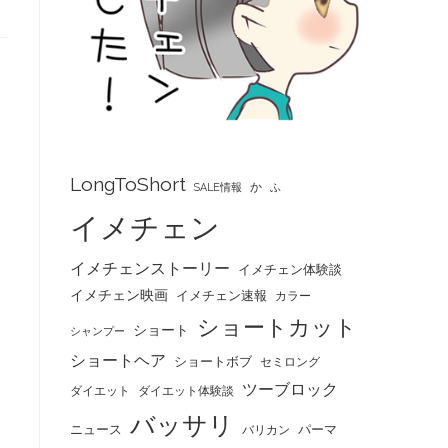
LongToShort
か
SALE情報
ふ
イメチェン
イメチェンストーリー
イメチェン体験談
イメチェン映画
イメチェン速報
カラー
ショートカット
ショート
シャンプー
ショートヘア
ショートボブ
セミロング
ツーブロック
ダイエット
ダイエット体験談
バッサリ
ニュース
パーマ
バリカン