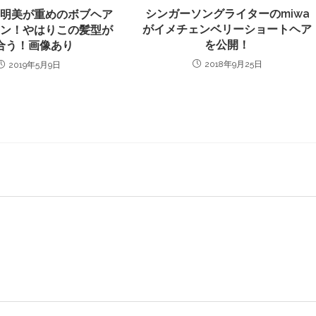
シンガーソングライターのmiwa
レ明美が重めのボブヘア
がイメチェンベリーショートヘア
ェン！やはりこの髪型が
を公開！
合う！画像あり
2018年9月25日
2019年5月9日