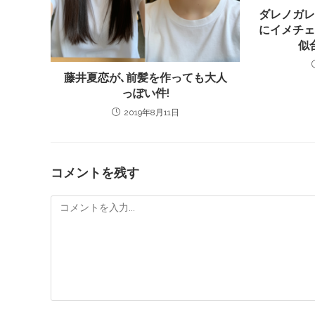
ダレノガ
にイメチ
似
藤井夏恋が､前髪を作っても大人
っぽい件!
2019年8月11日
コメントを残す