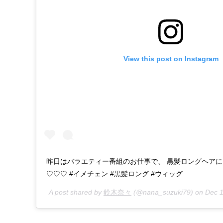
View this post on Instagram
昨日はバラエティー番組のお仕事で、 黒髪ロングヘア
♡♡♡ #イメチェン #黒髪ロング #ウィッグ
A post shared by
鈴木奈々
(@nana_suzuki79) on
Dec 1