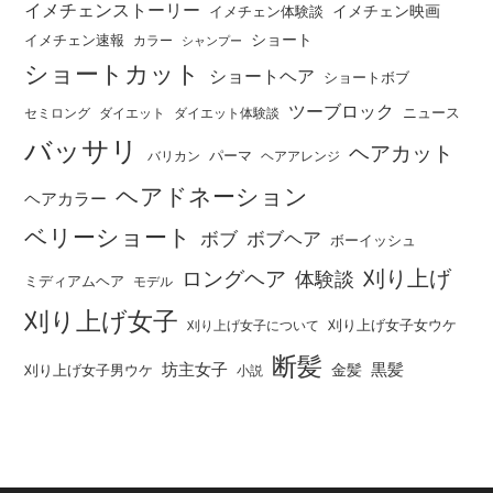
イメチェンストーリー
イメチェン映画
イメチェン体験談
ショート
イメチェン速報
カラー
シャンプー
ショートカット
ショートヘア
ショートボブ
ツーブロック
ニュース
セミロング
ダイエット
ダイエット体験談
バッサリ
ヘアカット
パーマ
バリカン
ヘアアレンジ
ヘアドネーション
ヘアカラー
ベリーショート
ボブ
ボブヘア
ボーイッシュ
刈り上げ
ロングヘア
体験談
ミディアムヘア
モデル
刈り上げ女子
刈り上げ女子女ウケ
刈り上げ女子について
断髪
坊主女子
黒髪
金髪
刈り上げ女子男ウケ
小説