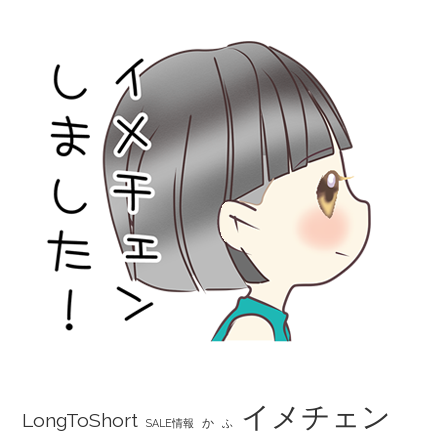
イメチェン
LongToShort
か
SALE情報
ふ