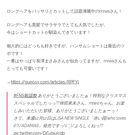
ロングヘアをバッサリとカットして話題沸騰中のmiwaさん！
ロングヘアも黒髪でサラサラでとても人気でしたが、
今はショートカットが馴染んできています！
個人的にはどっちも好きですが、ハンサムショートは最近のツ
ボです！
一番はやっぱり長澤まさみさんが似合ってますが、miwaさんも
とっても可愛いです！
→
https://gunosy.com/articles/RPFYl
#FNS歌謡祭
ありがとうございましたぁ！特別なクリスマス
スペシャルでしたっっ??倖田來未さん、miwaちゃん、お楽
しみいただいた皆様、ありがとうございましたぁーっ！
さて、来週12月12日はLiSA NEW SiNGLE「赤い罠(who loves
it?)/ADAMAS」発売ですっ\( ¨̮ )/よろしくねっ??
pic.twitter.com/DEubiulcdp