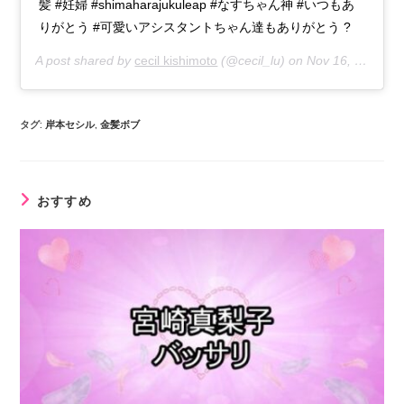
髪 #妊婦 #shimaharajukuleap #なすちゃん神 #いつもあ
りがとう #可愛いアシスタントちゃん達もありがとう ?
A post shared by
cecil kishimoto
(@cecil_lu) on
Nov 16, 2018 at 4:15am PST
タグ
:
岸本セシル
,
金髪ボブ
おすすめ