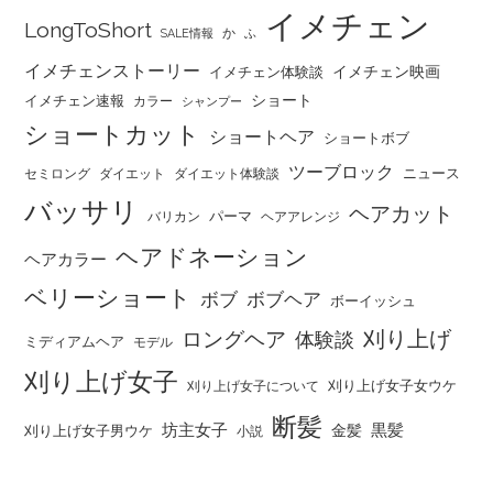
イメチェン
LongToShort
か
SALE情報
ふ
イメチェンストーリー
イメチェン映画
イメチェン体験談
ショート
イメチェン速報
カラー
シャンプー
ショートカット
ショートヘア
ショートボブ
ツーブロック
ニュース
セミロング
ダイエット
ダイエット体験談
バッサリ
ヘアカット
パーマ
バリカン
ヘアアレンジ
ヘアドネーション
ヘアカラー
ベリーショート
ボブ
ボブヘア
ボーイッシュ
刈り上げ
ロングヘア
体験談
ミディアムヘア
モデル
刈り上げ女子
刈り上げ女子女ウケ
刈り上げ女子について
断髪
坊主女子
黒髪
金髪
刈り上げ女子男ウケ
小説