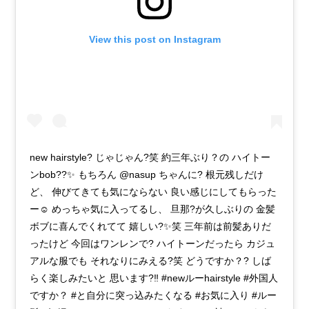
View this post on Instagram
new hairstyle? じゃじゃん?笑 約三年ぶり？の ハイトー
ンbob??✨ もちろん @nasup ちゃんに? 根元残しだけ
ど、 伸びてきても気にならない 良い感じにしてもらった
ー☺️ めっちゃ気に入ってるし、 旦那?が久しぶりの 金髪
ボブに喜んでくれてて 嬉しい?✨笑 三年前は前髪ありだ
ったけど 今回はワンレンで? ハイトーンだったら カジュ
アルな服でも それなりにみえる?笑 どうですか？? しば
らく楽しみたいと 思います?‼︎ #newルーhairstyle #外国人
ですか？ #と自分に突っ込みたくなる #お気に入り #ルー