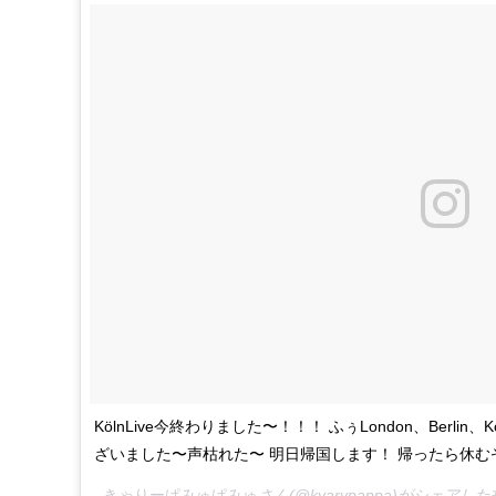
KölnLive今終わりました〜！！！ ふぅLondon、Berl
ざいました〜声枯れた〜 明日帰国します！ 帰ったら休む
きゃりーぱみゅぱみゅ
さん(@kyarypappa)がシェアした