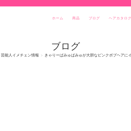
ホーム
商品
ブログ
ヘアカタロ
ブログ
芸能人イメチェン情報
>
きゃりーぱみゅぱみゅが大胆なピンクボブヘアに