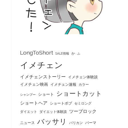
LongToShort
か
SALE情報
ふ
イメチェン
イメチェンストーリー
イメチェン体験談
イメチェン映画
イメチェン速報
カラー
ショートカット
ショート
シャンプー
ショートヘア
ショートボブ
セミロング
ツーブロック
ダイエット
ダイエット体験談
バッサリ
ニュース
パーマ
バリカン