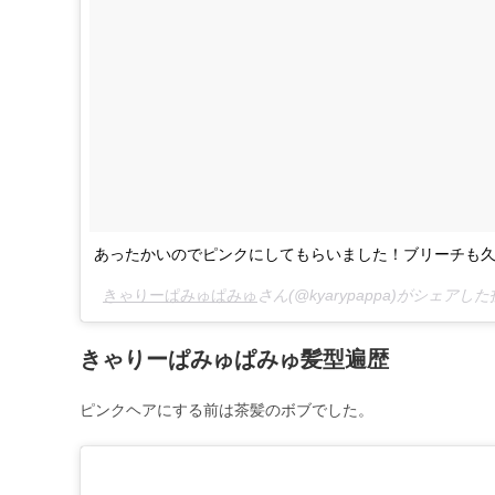
あったかいのでピンクにしてもらいました！ブリーチも
きゃりーぱみゅぱみゅ
さん(@kyarypappa)がシェアした
きゃりーぱみゅぱみゅ髪型遍歴
ピンクヘアにする前は茶髪のボブでした。