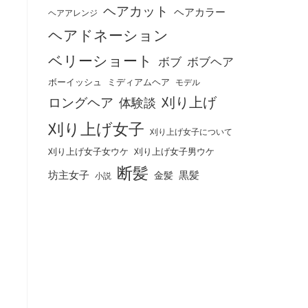
ヘアカット
ヘアカラー
ヘアアレンジ
ヘアドネーション
ベリーショート
ボブ
ボブヘア
ボーイッシュ
ミディアムヘア
モデル
刈り上げ
ロングヘア
体験談
刈り上げ女子
刈り上げ女子について
刈り上げ女子女ウケ
刈り上げ女子男ウケ
断髪
坊主女子
黒髪
金髪
小説