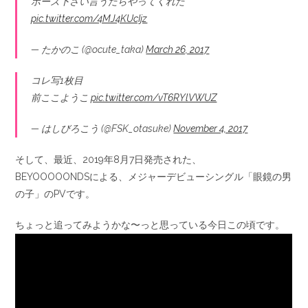
ポーズ下さい言うたらやってくれた
pic.twitter.com/4MJ4KUcIjz
— たかのこ (@ocute_taka)
March 26, 2017
コレ写1枚目
前ここようこ
pic.twitter.com/vT6RYlVWUZ
— はしびろこう (@FSK_otasuke)
November 4, 2017
そして、最近、2019年8月7日発売された、
BEYOOOOONDSによる、メジャーデビューシングル「眼鏡の男
の子」のPVです。
ちょっと追ってみようかな〜っと思っている今日この頃です。