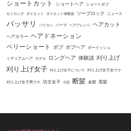
ショートカット
ショートヘア
ショートボブ
ツーブロック
ニュース
セミロング
ダイエット
ダイエット体験談
バッサリ
ヘアカット
パーマ
バリカン
ヘアアレンジ
ヘアドネーション
ヘアカラー
ベリーショート
ボブ
ボブヘア
ボーイッシュ
刈り上げ
ロングヘア
体験談
ミディアムヘア
モデル
刈り上げ女子
刈り上げ女子女ウケ
刈り上げ女子について
断髪
坊主女子
黒髪
金髪
刈り上げ女子男ウケ
小説