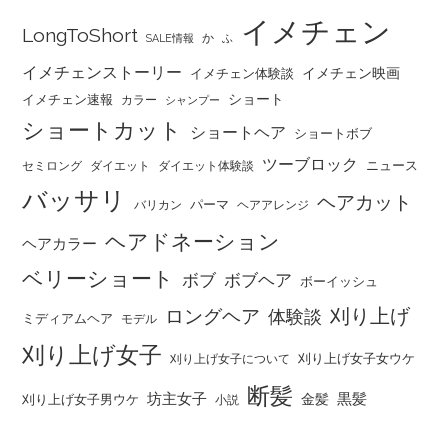
イメチェン
LongToShort
か
SALE情報
ふ
イメチェンストーリー
イメチェン映画
イメチェン体験談
ショート
イメチェン速報
カラー
シャンプー
ショートカット
ショートヘア
ショートボブ
ツーブロック
ニュース
セミロング
ダイエット
ダイエット体験談
バッサリ
ヘアカット
パーマ
バリカン
ヘアアレンジ
ヘアドネーション
ヘアカラー
ベリーショート
ボブ
ボブヘア
ボーイッシュ
刈り上げ
ロングヘア
体験談
ミディアムヘア
モデル
刈り上げ女子
刈り上げ女子女ウケ
刈り上げ女子について
断髪
坊主女子
黒髪
金髪
刈り上げ女子男ウケ
小説