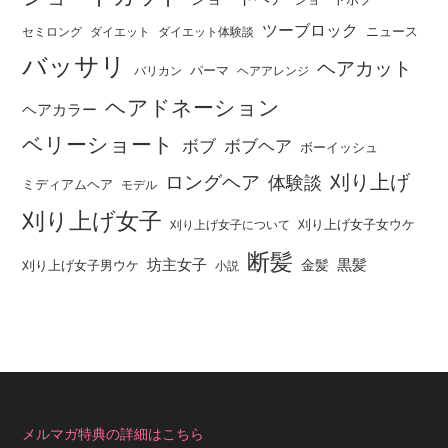
ツーブロック
ニュース
セミロング
ダイエット
ダイエット体験談
バッサリ
ヘアカット
パーマ
バリカン
ヘアアレンジ
ヘアドネーション
ヘアカラー
ベリーショート
ボブ
ボブヘア
ボーイッシュ
刈り上げ
ロングヘア
体験談
ミディアムヘア
モデル
刈り上げ女子
刈り上げ女子女ウケ
刈り上げ女子について
断髪
坊主女子
黒髪
金髪
刈り上げ女子男ウケ
小説
メルマガ特典の詳細はこちら