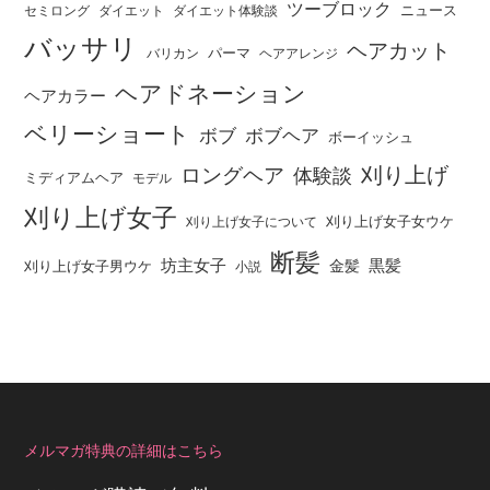
ツーブロック
ニュース
セミロング
ダイエット
ダイエット体験談
バッサリ
ヘアカット
パーマ
バリカン
ヘアアレンジ
ヘアドネーション
ヘアカラー
ベリーショート
ボブ
ボブヘア
ボーイッシュ
刈り上げ
ロングヘア
体験談
ミディアムヘア
モデル
刈り上げ女子
刈り上げ女子女ウケ
刈り上げ女子について
断髪
坊主女子
黒髪
金髪
刈り上げ女子男ウケ
小説
メルマガ特典の詳細はこちら