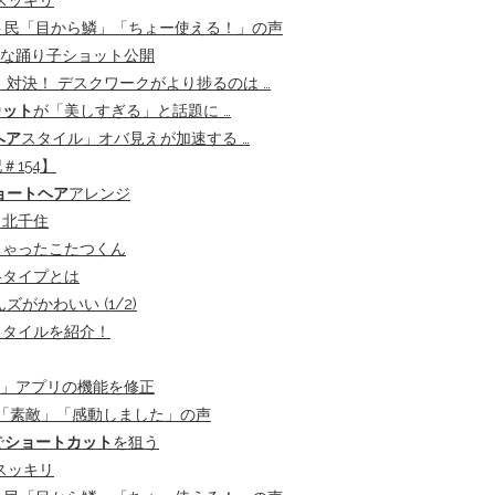
スッキリ
ット民「目から鱗」「ちょー使える！」の声
ーな踊り子ショット公開
」対決！ デスクワークがより捗るのは …
カット
が「美しすぎる」と話題に …
ヘア
スタイル」オバ見えが加速する …
154】
ョートヘア
アレンジ
ュ 北千住
ちゃったこたつくん
格タイプとは
かわいい (1/2)
スタイルを紹介！
」アプリの機能を修正
ト「素敵」「感動しました」の声
で
ショートカット
を狙う
スッキリ