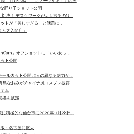
ット民「目から鱗」「ちょー使える！」の声
ーな踊り子ショット公開
」対決！ デスクワークがより捗るのは …
カット
が「美しすぎる」と話題に …
コムズ入間店」
nCam」オフショットに「いい女っ …
カット
公開
チール
カット
公開…2人の異なる魅力が …
真島なおみがチャイナ風コスプレ披露
イテム
髪姿を披露
極的な仙台市に2020年11月28日 …
大阪・名古屋に拡大