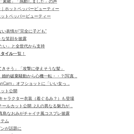
「素敵」「感動しました」の声
ン｜ホットペッパービューティー
ホットペッパービューティー
い表情が“完全に子ども”
トな笑顔を披露
たい」と全世代から支持
スタイル
一覧！
てきそう」「攻撃に使えそうな髪」
 婚約破棄騒動から心機一転・・？[写真 …
nCam」オフショットに「いい女っ …
カット公開
人気キャラクター衣装（着ぐるみ？）も登場
ールカット公開…2人の異なる魅力が …
真島なおみがチャイナ風コスプレ披露
イテム
ガンが話題に