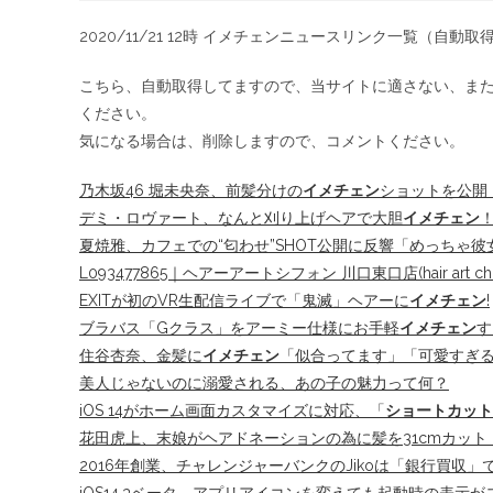
2020/11/21 12時 イメチェンニュースリンク一覧（自動取
こちら、自動取得してますので、当サイトに適さない、ま
ください。
気になる場合は、削除しますので、コメントください。
乃木坂46 堀未央奈、前髪分けの
イメチェン
ショットを公開
デミ・ロヴァート、なんと刈り上げヘアで大胆
イメチェン
夏焼雅、カフェでの“匂わせ”SHOT公開に反響「めっちゃ
L093477865｜ヘアーアートシフォン 川口東口店(hair art chif
EXITが初のVR生配信ライブで「鬼滅」ヘアーに
イメチェン
!
ブラバス「Gクラス」をアーミー仕様にお手軽
イメチェン
す
住谷杏奈、金髪に
イメチェン
「似合ってます」「可愛すぎ
美人じゃないのに溺愛される、あの子の魅力って何？
iOS 14がホーム画面カスタマイズに対応、「
ショートカット
花田虎上、末娘がヘアドネーションの為に髪を31cmカッ
2016年創業、チャレンジャーバンクのJikoは「銀行買収」