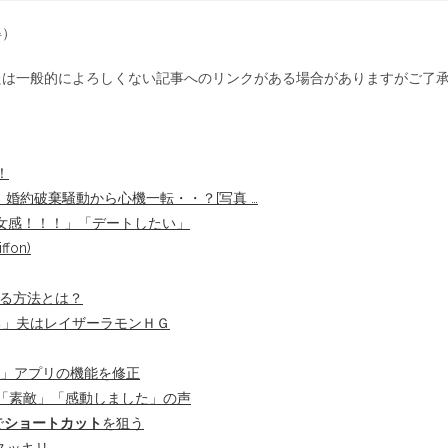
得）
たは一般的によろしくない記事へのリンクがある場合がありますがご了
！
！ 婚約破棄騒動から心機一転・・？[写真 …
彼女感！！！」「デートしたい」
fon)
る方法とは？
る」夫はレイザーラモンＨＧ
」アプリの機能を修正
ト「素敵」「感動しました」の声
で
ショートカット
を狙う