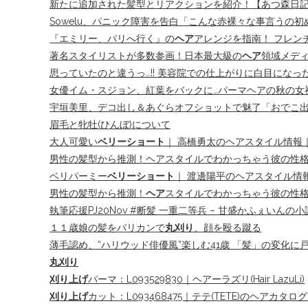
新たに追加された髪型とリアクションを紹介！【あつ森日記＃
Sowelu、パニック障害を告白「こんな赤裸々な事言うの初
『エミリー、パリへ行く』の
ヘア
アレンジを指南！ フレン
著名スタイリストが多数参画！日本最大級の
ヘア
領域メディ
思っていたのと違うっ…!! 美容院での仕上がりに白目になった、髪
女優イム・スジョン、紅葉をバックに…パーマヘアの秋の女
宇垣美里、デコ出し＆あぐらオフショットで魅了「おでこ
眉毛と牝牡(ひんぼ)について
大人可愛い
ベリーショート
｜ 高橋勇太のヘアスタイル情報｜Y
男性の髪型から推測！ヘアスタイルでわかっちゃう彼の性
ベリパーミー
ベリーショート
｜ 渡邊陽平のヘアスタイル情報｜
男性の髪型から推測！
ヘア
スタイルでわかっちゃう彼の性
執筆応援PJ20Nov #断髪 一重二等兵 – 甘盛かふぇいんの小説 –
１１歳娘の髪をバリカンで
丸刈り
、顔を殴る蹴る
薄毛認め、“ハリウッド俳優風”楽しむ41歳 「髪」の変化に
丸刈り
刈り上げ
パーマ：L093529830｜ヘアーラズリ(Hair LazuLi)
刈り上げ
カット：L093468475｜テテ(TETE)のヘアカ