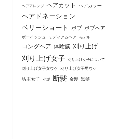
ヘアカット
ヘアカラー
ヘアアレンジ
ヘアドネーション
ベリーショート
ボブ
ボブヘア
ボーイッシュ
ミディアムヘア
モデル
刈り上げ
ロングヘア
体験談
刈り上げ女子
刈り上げ女子について
刈り上げ女子女ウケ
刈り上げ女子男ウケ
断髪
坊主女子
黒髪
金髪
小説