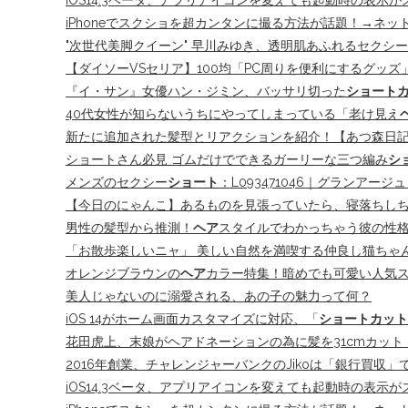
iOS14.3ベータ、アプリアイコンを変えても起動時の表示が
iPhoneでスクショを超カンタンに撮る方法が話題！→ネ
"次世代美脚クイーン" 早川みゆき、透明肌あふれるセクシ
【ダイソーVSセリア】100均「PC周りを便利にするグッズ
『イ・サン』女優ハン・ジミン、バッサリ切った
ショート
40代女性が知らないうちにやってしまっている「老け見え
新たに追加された髪型とリアクションを紹介！【あつ森日記＃
ショートさん必見 ゴムだけでできるガーリーな三つ編み
シ
メンズのセクシー
ショート
：L093471046｜グランアージ
【今日のにゃんこ】あるものを見張っていたら、寝落ちし
男性の髪型から推測！
ヘア
スタイルでわかっちゃう彼の性
「お散歩楽しいニャ」 美しい自然を満喫する仲良し猫ちゃんズが
オレンジブラウンの
ヘア
カラー特集！暗めでも可愛い人気
美人じゃないのに溺愛される、あの子の魅力って何？
iOS 14がホーム画面カスタマイズに対応、「
ショートカット
花田虎上、末娘がヘアドネーションの為に髪を31cmカッ
2016年創業、チャレンジャーバンクのJikoは「銀行買収」
iOS14.3ベータ、アプリアイコンを変えても起動時の表示が