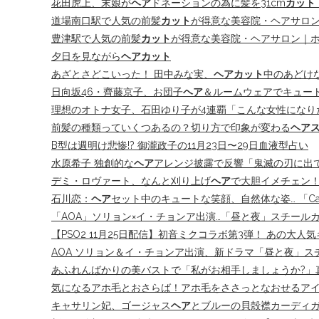
花田虎上、末娘が
ヘア
ドネーションの為に髪を31cm
カット
道場南口駅で人気の前髪
カット
が得意な美容院・ヘアサロ
豊津駅で人気の前髪
カット
が得意な美容院・ヘアサロン｜
夕日を見ながら
ヘアカット
あざとさどこいった！ 田中みな実、
ヘアカット
中のあどけな
日向坂46・齊藤京子、お団子
ヘア
＆ルームウェアでキュー
理想のオトナ女子、石田ゆり子が4連覇「こんな女性になり
前髪の種類っていくつあるの？切り方で印象が変わる
ヘア
B型は週明け悲惨!? 御瀧政子の11月23日〜29日血液型占い
水原希子 独創的な
ヘア
アレンジ披露で反響「鬼滅の刃に出
デミ・ロヴァート、なんと刈り上げ
ヘア
で大胆イメチェン！
石川恋：
ヘア
セット中のキュートな笑顔、自然体な姿… 「Ca
「AOA」ソリョン×イ・チョンア出演…「昼と夜」スチール
【PSO2 11月25日配信】初音ミクコラボ第3弾！ あの大
AOA ソリョン＆イ・チョンア出演、新ドラマ「昼と夜」スチ
あふれんばかりの美バストで「私がお相手しましょうか?」
気になるアホ毛とおさらば！アホ毛をささっとなおせるア
キャサリン妃、ゴージャス
ヘア
とブルーの貝殻襟カーディ