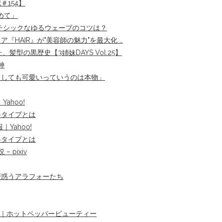
154】
めて」
チシックなゆるウェーブのコツは？
ア『HAIR』が"美容師の魅力"を最大化 …
型の黒歴史【3姉妹DAYS Vol.25】
神
出しても可愛いっていうのは本物」
ahoo!
格タイプとは
Yahoo!
格タイプとは
 pixiv
戸惑うアラフォーたち
タログ｜ホットペッパービューティー