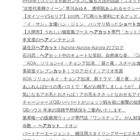
iPhoneでスクショを超カンタンに撮る方法が話題！→ネ
"次世代美脚クイーン" 早川みゆき、透明肌あふれるセクシ
【ダイソーVSセリア】100均「PC周りを便利にするグッズ
『イ・サン』女優ハン・ジミン、バッサリ切った
ショート
【入間市】うれしい個室風ブース
ヘアカット
専門「カット
冬支度の
ヘア
メンテナンス
誕生日
ヘアカット
| Aurora-Aurora-Aurora のブログ
石川恋：
ヘア
セット中のキュートな笑顔、自然体な姿… 「Ca
「AOA」ソリョン×イ・チョンア出演…「昼と夜」スチール
美容室イレブン
カット
｜フロアガイド｜アリオ市原
AOA ソリョン＆イ・チョンア出演、新ドラマ「昼と夜」ス
あふれんばかりの美バストで「私がお相手しましょうか?」
気になるアホ毛とおさらば！アホ毛をささっとなおせるア
チャージャーズQBハーバートがジェッツ戦を前に衝撃の短
QBハウス 年末の混雑予想状況をご案内いたします。
業界唯一の医療用ウィッグ専門店『ワンステップ』 がん対策に積
歩数 ～
ヘアカット
、イオン
パートナーエージェント、婚活用スタイリングサービスを