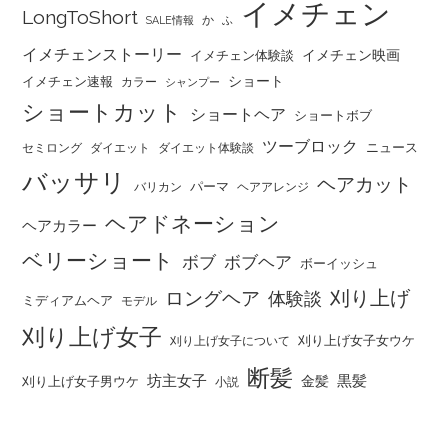
イメチェン
LongToShort
か
SALE情報
ふ
イメチェンストーリー
イメチェン映画
イメチェン体験談
ショート
イメチェン速報
カラー
シャンプー
ショートカット
ショートヘア
ショートボブ
ツーブロック
ニュース
セミロング
ダイエット
ダイエット体験談
バッサリ
ヘアカット
パーマ
バリカン
ヘアアレンジ
ヘアドネーション
ヘアカラー
ベリーショート
ボブ
ボブヘア
ボーイッシュ
刈り上げ
ロングヘア
体験談
ミディアムヘア
モデル
刈り上げ女子
刈り上げ女子女ウケ
刈り上げ女子について
断髪
坊主女子
黒髪
金髪
刈り上げ女子男ウケ
小説