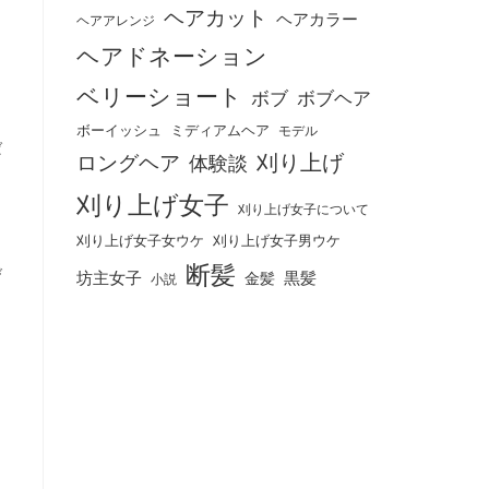
ヘアカット
ヘアカラー
ヘアアレンジ
ヘアドネーション
ベリーショート
ボブ
ボブヘア
ボーイッシュ
ミディアムヘア
モデル
ば
刈り上げ
ロングヘア
体験談
刈り上げ女子
刈り上げ女子について
刈り上げ女子女ウケ
刈り上げ女子男ウケ
断髪
び
坊主女子
黒髪
金髪
小説