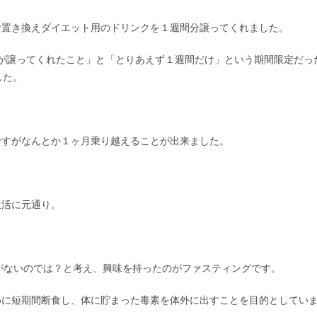
食置き換えダイエット用のドリンクを１週間分譲ってくれました。
が譲ってくれたこと」と「とりあえず１週間だけ」という期間限定だっ
した。
ですがなんとか１ヶ月乗り越えることが出来ました。
。
生活に元通り。
。
がないのでは？と考え、興味を持ったのがファスティングです。
めに短期間断食し、体に貯まった毒素を体外に出すことを目的としてい