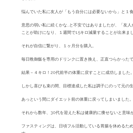
悩んでいた私に友人が「もう自分には必要ないから」と１
意思の弱い私に続くかな…と不安ではありましたが、「友人
ことが助けになり、１週間で1.5キロ減量することが出来ま
それが自信に繋がり、１ヶ月分を購入。
毎日晩御飯を専用のドリンクに置き換え、正直つらかった
結果－４キロ！20代前半の体重に戻すことに成功しました
しかし喜びも束の間、目標達成した私は調子にのって元の
あっという間にダイエット前の体重に戻ってしまいました
それから数年、30代を迎えた私は健康的に痩せないと意味
ファスティングは、日頃フル活動している胃腸を休めるた