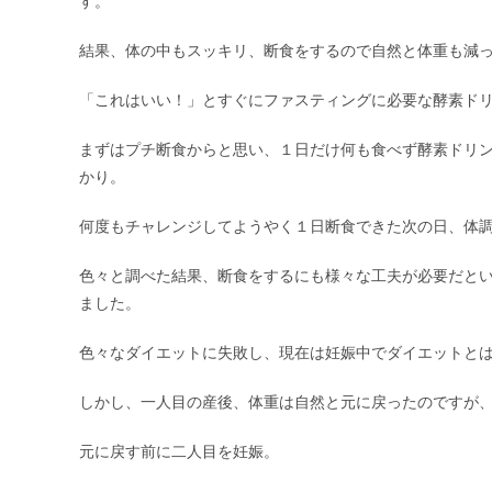
す。
結果、体の中もスッキリ、断食をするので自然と体重も減
「これはいい！」とすぐにファスティングに必要な酵素ド
まずはプチ断食からと思い、１日だけ何も食べず酵素ドリ
かり。
何度もチャレンジしてようやく１日断食できた次の日、体
色々と調べた結果、断食をするにも様々な工夫が必要だと
ました。
色々なダイエットに失敗し、現在は妊娠中でダイエットと
しかし、一人目の産後、体重は自然と元に戻ったのですが
元に戻す前に二人目を妊娠。