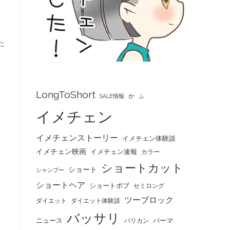
た
LongToShort
か
SALE情報
ふ
イメチェン
イメチェンストーリー
イメチェン体験談
イメチェン映画
イメチェン速報
カラー
ショートカット
ショート
シャンプー
ショートヘア
ショートボブ
セミロング
ツーブロック
ダイエット
ダイエット体験談
バッサリ
ま
ニュース
パーマ
バリカン