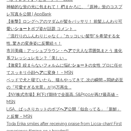
神秘的な蛍の光に包まれて！ 椚まかろに、『原神』蛍のコスプ
レ写真を公開 | AppBank
【衝撃】ロングヘアのマダムが髪をバッサリ！ 前髪ふんわり可
愛い
ショート
ボブ姿が話題 コメント …
「流行りのふんわりじゃなく」“カッコいい髪型”を希望する女
性…驚きの変身姿に反響続々！
市川美織：アッシュブラウン・
ヘア
で大人な雰囲気まとう 進化
系フレッシュレモン？「美しい …
【激変】絞まらないフォルムに悩む
ショート
の女性 プロに任せ
てスッキリ小顔
ヘア
に変身！ – MSN
ベッドで犬と寝ていたら、猫もやってきて…次の瞬間→悶絶必至
の『可愛すぎる光景』が35万再生 …
【NY株式市場】利下げ期待で全面高…S&P500が再び最高値 –
MSN
LiSA、ばっさりカットのボブ
へア
公開「似合ってる」「新鮮」
と反響 – MSN
Toda Erika smiles after receiving praise from Licca-chan! First