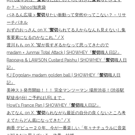
か？ – Yahoo!知恵袋
パネるん広場 >
髪切り
たい衝動って突然やってこない？ – リサ
ーチパネル
おずのおっさん on X: "
髪切
られてる人からなんも見えないし集
客要素になるのかなこれ…" / X
渡川もも on X: "髪が長すぎるかなって思ってきたので
madam × Junmai Total Attack | SHOWHEY『
髪切
職人日記』
Rappaya & LAWSON Custard Paishu | SHOWHEY『
髪切
職人日
記』
KJ Eggplan× madam golden ball | SHOWHEY『
髪切
職人日
記』
美神スト発売開始！！！ 完全マンツーマン 場所渋谷！(渋谷駅
駅徒歩5分) ご予約はURLまで …
Howl's France Pan | SHOWHEY『
髪切
職人日記』
あてなん on X: "
髪切
られながら最近の自分の良くないところ考
えてたらどん底になってきた" / X
絢香 デビュー２０年、今が一番楽しい「年々ナチュラルに音楽