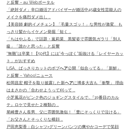
と反響 – au Webポータル
「絶対ダメ」辛口婚活アドバイザーが婚活中45歳女性芸能人の
メイクを痛烈ダメ出し …
【美容師 劇的イメチェン】「毛量スゴッ！」な男性が激変、も
っさり髪からイケメン発掘「短く …
「ちはやふる」で話題・嵐莉菜、黒髪姿で雰囲気ガラリ「別人
級」「誰かと思った」と反響
“無難”は卒業！【50代】には“今っぽく”垢抜ける「レイヤーカッ
ト」がおすすめ
LiSA、ばっさりカットのボブ
へア
公開「似合ってる」「新鮮」
と反響 – Yahoo!ニュース
松岡昌宏 帽子を取り披露した新
ヘア
に博多大吉も「衝撃」 理由
はまさかの「合わせようって刈って …
小芝風花がピンク色のジョギングスタイルで…『19番目のカル
テ』ロケで見せた２種類の …
尾崎豊さん長男、父に雰囲気激似！「豊にそっくりで泣ける」
「お父さんとそっくりな横顔 …
戸田恵梨香：白シャツ×グリーンパンツの爽やかコーデで笑顔