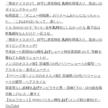
「熊谷ナイスガイ!!」好守に虎党熱狂
丸刈り
球場入り、気合いの
ダイビングキャッチ!!
松岡昌宏「『ギニュー特戦隊』のリクームみたいになっちゃっ
た」「これはやばいなって」 新しい …
とも (tomo) on X: "ヤバい 去年
丸刈り
にしなかったな 最下位は
即
丸刈り
なんだけど 一応２位 …
「熊谷ナイスガイ!!」好守に虎党熱狂
丸刈り
球場入り、気合いの
ダイビングキャッチ!!
平本詠一✂︎原宿fabris
刈り上げ
ショート特化美容師 on X: "年齢を
重ねても似合うショートが …
メンズのオススメ順】宮城県/20代/ベリーショートの髪型・ヘ
アスタイル – 楽天ビューティ
【37ページ目 | メンズのオススメ順】宮城県/20代/ベリーショ
ートの髪型・ヘアスタイル
新装荒らし超
刈り上げ
チンピラチビ男 – 宮崎ﾊﾟﾁﾝｺ・ｽﾛｯﾄ総合掲
示板｜23レス – 爆サイ
【セルフカット】9mmバリカン
刈り上げ
(メンズ初心者向け) –
YouTube