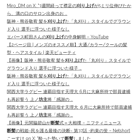
Miro_DM on X: "3週間経って襟足の
刈り上げ
が5ミリ位伸びたか
ら、溝の口のサロン出身のお …
阪神・熊谷敬宥 髪を
刈り上げ
た「丸刈り」スタイルでグラウン
ド入り 選手に浮ついた様子なし
エバース町田さんの
刈り上げ
の中身解明 – YouTube
【2ページ目 | メンズのオススメ順】大通/カラー/クールの髪
型・ヘアスタイル | 楽天ビューティ
【画像】阪神・熊谷敬宥 髪を
刈り上げ
た「丸刈り」スタイルで
グラウンド入り 選手に浮ついた様子 …
阪神・熊谷敬宥 髪を
刈り上げ
た「丸刈り」スタイルでグラウン
ド入り 選手に浮ついた様子なし
関西大学ラグビー 連覇目指す天理大 6月に大麻所持で部員逮捕
も再起誓う 上ノ
坊主
将「感謝の …
関西大学ラグビー 連覇目指す天理大 ６月に大麻所持で部員逮捕
も再起誓う 上ノ
坊主
将「感謝の …
【画像】元関脇碧山が
断髪
式＝大相撲 – ニフティニュース
断髪
の戦姫~民を護る最後の決断~ 第37話 -約束の蛍 – Netshort
こーすけ on X: "酔った勢いで
断髪
しました