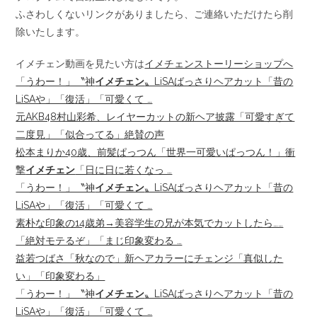
ふさわしくないリンクがありましたら、ご連絡いただけたら削
除いたします。
イメチェン動画を見たい方は
イメチェンストーリーショップへ
「うわー！」〝神
イメチェン
〟LiSAばっさりヘアカット「昔の
LiSAや」「復活」「可愛くて …
元AKB48村山彩希、レイヤーカットの新ヘア披露「可愛すぎて
二度見」「似合ってる」絶賛の声
松本まりか40歳、前髪ぱっつん「世界一可愛いぱっつん！」衝
撃
イメチェン
「日に日に若くなっ …
「うわー！」〝神
イメチェン
〟LiSAばっさりヘアカット「昔の
LiSAや」「復活」「可愛くて …
素朴な印象の14歳弟→美容学生の兄が本気でカットしたら……
「絶対モテるぞ」「まじ印象変わる …
益若つばさ「秋なので」新ヘアカラーにチェンジ「真似した
い」「印象変わる」
「うわー！」〝神
イメチェン
〟LiSAばっさりヘアカット「昔の
LiSAや」「復活」「可愛くて …