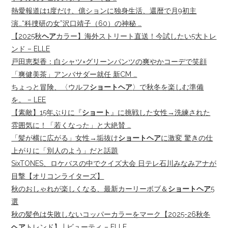
熱愛報道は1度だけ、億ションに独身生活、還暦で月9初主
演…“科捜研の女”沢口靖子（60）の神秘 …
【2025秋
ヘア
カラー】海外ストリート直送！今試したい5大トレ
ンド – ELLE
戸田恵梨香：白シャツ×グリーンパンツの爽やかコーデで笑顔
「爽健美茶」アンバサダー就任 新CM …
ちょっと冒険、〈ウルフ
ショートヘア
〉で秋冬を楽しむ準備
を。 – LEE
【素敵】15年ぶりに『
ショート
』に挑戦した女性→洗練された
雰囲気に！「若くなった」と大絶賛 …
「髪が横に広がる」女性→垢抜け
ショートヘア
に激変 驚きの仕
上がりに「別人のよう」だと話題
SixTONES、ロケバスの中でクイズ大会 日テレ石川みなみアナが
目撃【オリコンライターズ】
秋のおしゃれが楽しくなる、最新カーリーボブ＆
ショートヘア
5
選
秋の髪色は失敗しないコッパーカラーをマーク【2025-26秋冬
ヘア
トレンド】 | ビューティ – ELLE