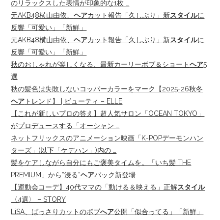
のリラックスした表情が印象的な1枚 …
元AKB48横山由依、
ヘア
カット報告「久しぶり」新
スタイル
に
反響「可愛い」「新鮮」
元AKB48横山由依、
ヘア
カット報告「久しぶり」新
スタイル
に
反響「可愛い」「新鮮」
秋のおしゃれが楽しくなる、最新カーリーボブ＆ショート
ヘア
5
選
秋の髪色は失敗しないコッパーカラーをマーク【2025-26秋冬
ヘア
トレンド】 | ビューティ – ELLE
【これが新しいプロの答え】超人気サロン「OCEAN TOKYO」
がプロデュースする「オーシャン …
ネットフリックスのアニメーション映画「K-POPデーモンハン
ターズ」(以下「ケデハン」)内の …
髪をケアしながら自分にもご褒美タイムを。「いち髪 THE
PREMIUM」から“浸る”
ヘア
パック新登場
【運動会コーデ】40代ママの「動ける＆映える」正解
スタイル
〈4選〉 – STORY
LiSA、ばっさりカットのボブ
へア
公開「似合ってる」「新鮮」