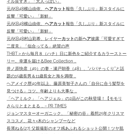
イル良すぎ」「大人っぽい」
元AKB48横山由依、
ヘアカット
報告「久しぶり」新スタイルに
反響「可愛い」「新鮮」
元AKB48横山由依、
ヘアカット
報告「久しぶり」新スタイルに
反響「可愛い」「新鮮」
元AKB48村山彩希、レイヤー
カット
の新
ヘア
披露「可愛すぎて
二度見」「似合ってる」絶賛の声
THBT＞から毎月８（ハチ）日に新色をご紹介するカラーストー
リー。幸運を届けるBee Collection …
井ノ原快彦（49）の妻・瀬戸朝香（48）、“パパそっくり”と話
題の15歳長男＆11歳長女と海を満喫 …
ヘアメイク歴40年以上、藤原美智子さんの「自分に合う髪型を
見つける」コツ。年齢よりも大事な …
「ヘアミルク」「ヘアジェル」の2品がこの秋登場！【モモリ
さらりとまとまる … – PR TIMES
ジョンマスターオーガニック、「秘密の谷」着想25年クリスマ
スコスメ、花々×木のシャンプーなど
長濱ねる(27) 父親撮影のオフ感あふれるショット公開！ツヤ肌