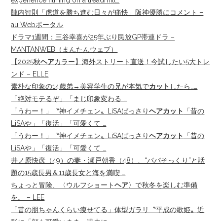
experience filming on a treadmill…
陣内智則「虎道を勝ち進む日々が痛快」阪神優勝にコメント –
au Webポータル
ドラマ1週間：三谷幸喜が25年ぶり民放GP帯連ドラ –
MANTANWEB（まんたんウェブ）
【2025秋
ヘア
カラー】海外ストリート直送！今試したい5大トレ
ンド – ELLE
素朴な印象の14歳弟→美容学生の兄が本気で
カット
したら……
「絶対モテるぞ」「まじ印象変わる …
「うわー！」〝神イメチェン〟LiSAばっさり
ヘアカット
「昔の
LiSAや」「復活」「可愛くて …
「うわー！」〝神イメチェン〟LiSAばっさり
ヘアカット
「昔の
LiSAや」「復活」「可愛くて …
井ノ原快彦（49）の妻・瀬戸朝香（48）、“パパそっくり”と話
題の15歳長男＆11歳長女と海を満喫 …
ちょっと冒険、〈ウルフショート
ヘア
〉で秋冬を楽しむ準備
を。 – LEE
「昔の朋ちゃんくらい痩せてる」体型ガラリ〝平成の歌姫〟近