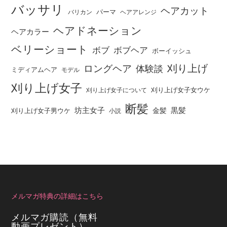
バッサリ
ヘアカット
パーマ
バリカン
ヘアアレンジ
ヘアドネーション
ヘアカラー
ベリーショート
ボブ
ボブヘア
ボーイッシュ
刈り上げ
ロングヘア
体験談
ミディアムヘア
モデル
刈り上げ女子
刈り上げ女子女ウケ
刈り上げ女子について
断髪
坊主女子
黒髪
金髪
刈り上げ女子男ウケ
小説
メルマガ特典の詳細はこちら
メルマガ購読（無料
動画プレゼント）