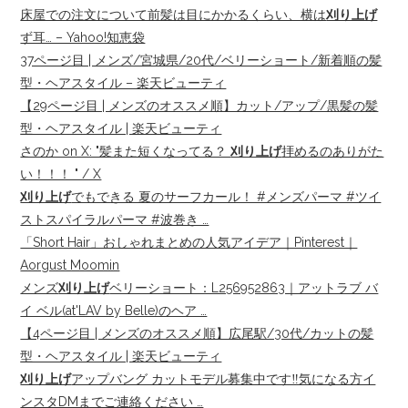
床屋での注文について前髪は目にかかるくらい、横は
刈り上げ
ず耳… – Yahoo!知恵袋
37ページ目 | メンズ/宮城県/20代/ベリーショート/新着順の髪
型・ヘアスタイル – 楽天ビューティ
【29ページ目 | メンズのオススメ順】カット/アップ/黒髪の髪
型・ヘアスタイル | 楽天ビューティ
さのか on X: "髪また短くなってる？
刈り上げ
拝めるのありがた
い！！！ " / X
刈り上げ
でもできる 夏のサーフカール！ #メンズパーマ #ツイ
ストスパイラルパーマ #波巻き …
「Short Hair」おしゃれまとめの人気アイデア｜Pinterest｜
Aorgust Moomin
メンズ
刈り上げ
ベリーショート：L256952863｜アットラブ バ
イ ベル(at'LAV by Belle)のヘア …
【4ページ目 | メンズのオススメ順】広尾駅/30代/カットの髪
型・ヘアスタイル | 楽天ビューティ
刈り上げ
アップバング カットモデル募集中です‼️気になる方イ
ンスタDMまでご連絡ください …