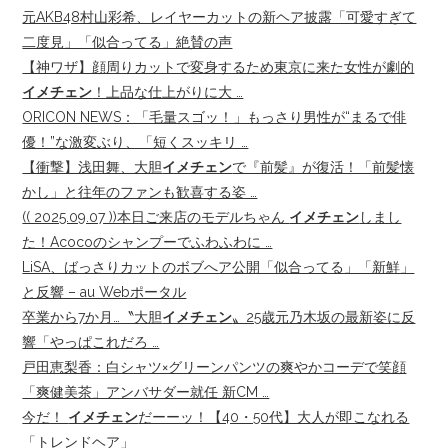
元AKB48村山彩希、レイヤーカットの新ヘア披露「可愛すぎて
二度見」「似合ってる」絶賛の声
【神ワザ】顔周りカットで変身するため東京に来た女性が劇的
イメチェン
！上品な仕上がりに大 …
ORICON NEWS：「毛量スゴッ！」もっさり男性が“まるで俳
優！”な激変ぶり、「短くスッキリ …
【衝撃】浅田舞、大胆
イメチェン
で『前髪』が復活！「前髪懐
かし」と往年のファンも歓喜する姿 …
(( 2025.09.07 ))本日ご来店のモデルちゃん
イメチェン
しまし
た！Acocoのシャンプーでふわふわに …
LiSA、ばっさりカットのボブへア公開「似合ってる」「新鮮」
と反響 – au Webポータル
卒業から7か月…〝大胆
イメチェン
〟25歳元乃木坂の最新姿に反
響「やっぱこれだろ …
戸田恵梨香：白シャツ×グリーンパンツの爽やかコーデで笑顔
「爽健美茶」アンバサダー就任 新CM …
今だ！
イメチェン
だーーッ！【40・50代】大人が即こなれる
「トレンドヘア」