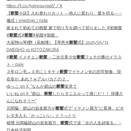
https://t.co/5gmrquypeS" / X
【
断髪
小説】入れ替わりカット ―他人に変わり、髪を切る― –
儀式｜imestojp｜note
産まれて初めての散髪 家で切り方を調べて切りました #初散髪
#
断髪
式#
断髪
#初髪#胎髪 …
大栄翔vs琴櫻❗️（花相撲）【琴恵光
断髪
式】2025/05/31
DAIEISHO vs KOTOZAKURA
#
断髪
イメチェン
断髪
– 二次元美少女
断髪
フェチの豚のイラス
ト – pixiv
３年ロン毛→３月にミキティ
断髪
でイケメン化の庄司智春、現
在姿が…あれ？ｗアルパカとの２ …
ゆっこ on X: "なんか碧山の
断髪
姿見て
いいね on X: "碧山、
断髪
したらダニエルって感じだ！！ 俳優さ
んになれそう〜"
元関脇・碧山の岩友親方が
断髪
式で“イケメン親方”に変身。ビオ
レタ夫人も「かっこいい」とうっとり
相撲:元関脇碧山の岩友親方、
断髪
式で涙「次の人生頑張る」 –
日本経済新聞