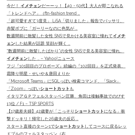
今だ！
イメチェン
だーーッ！【40・50代】大人が即こなれる
「トレンドヘア」（ftn-fashion trend …
「超可愛すぎて3度見」 LiSA「切りました」報告でバッサリ、
赤髪ボブに「ガーリーなのに色気が …
数週間前に散髪した女性 SNSで見かける美容室に憧れて
イメチ
ェン
した結果が話題 笑顔が輝く …
“数週間前に散髪したばかり”の女性 SNSで見る美容室に憧れ、
イメチェン
した … – Yahoo!ニュース
フジ『101回目のプロポーズ』続編の『102回目』を正式発表、
霜降り明星・せいや＆唐田えりか
「Microsoft Teams」にSQLっぽい検索コマンド、「Slack」
「Zoom」っぽい
ショートカット
も
イタリアＧＰフェルスタッペン圧勝、角田は接触事故でのびす
13位 / F1 – TSP SPORTS
【17歳差夫婦】42歳妻が「こっそり
ショートカット
になる」衝
撃ドッキリ！帰宅した26歳夫の反応 …
スタート直後のターン1で
ショートカット
してコースに戻るレッ
ドブルのフェルスタッペン（右 …