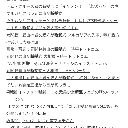
トム・クルーズ風の新髪形に「イケメン！」「若返った」の声
ブルガリア出身元碧山が
断髪
式
今夜もシリアルキラーと待ち合わせ – 伊口紺/中村優児 / ケー
ス１５：
断髪
オブジェ殺人事件④（１）
元関脇・碧山の岩友親方が
断髪
式 ブルガリアの先輩、鳴戸親方
の労いに大粒の涙
画像・写真：元関脇碧山の
断髪
式 – 時事ドットコム
元関脇碧山が
断髪
式 大相撲 – 時事ドットコム
#AI生成
断髪
、それは決意 – ナナッシのイラスト – pixiv
元関脇碧山が
断髪
式＝大相撲 – iJAMPポータル
【大相撲】元碧山の岩友親方が
断髪
式 「絶対に泣かないと思っ
てた」も開始直後から目が真っ赤に
#断髪 イメチェン断髪 – 二次元美少女
断髪フェチ
の豚のイラス
ト – pixiv
HFマスク on X: "pixivFANBOXで『コラボ髪動画館 vol.138』を
公開しました！ Model …
めるჱ̒^. ̫ .^ on X: "いつか
髪フェチ
さん
40代後半男性、
髪切り
にはどのくらいおきに
髪切り
いきます