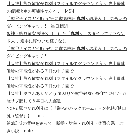
【阪神】熊谷敬宥が
丸刈り
スタイルでグラウンド入り 史上最速
の優勝決定の可能性がある … – MSN
「熊谷ナイスガイ!!」好守に虎党熱狂
丸刈り
球場入り、気合いの
ダイビングキャッチ!! – 毎日新聞
阪神・熊谷敬宥 髪を刈り上げた「
丸刈り
」スタイルでグラウン
ド入り 選手に浮ついた様子なし
「熊谷ナイスガイ!!」好守に虎党熱狂
丸刈り
球場入り、気合いの
ダイビングキャッチ!!
【阪神】熊谷敬宥が
丸刈り
スタイルでグラウンド入り 史上最速
優勝の可能性がある７日の甲子園で
【阪神】熊谷敬宥が
丸刈り
スタイルでグラウンド入り 史上最速
優勝の可能性がある７日の甲子園で
【阪神】奥さんありがとう
丸刈り
の熊谷敬宥が好守で見せた 万
能サブ脱して８年目の大躍進
No.52 鷹也が
丸刈り
に【『栄光のバックホーム』への軌跡/秋山
純（監督）】 – note
第2話 父の背中を追って｜断髪・坊主・
丸刈り
・体育会系しご
き小説 – note