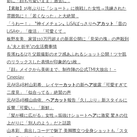
影に「顔も可愛いまま」過去に …
【素敵】15年ぶりに『ショート』に挑戦した女性→洗練された
雰囲気に！「若くなった」と大絶賛 …
「うわー！」〝神イメチェン〟LiSAばっさり
ヘアカット
「昔の
LiSAや」「復活」「可愛くて …
板野友美、家賃110万円超えの新居公開に「見栄の塊」の声殺到
も“夫と折半”の生活費事情
長濱ねる(27) 父親撮影のオフ感あふれるショット公開！ツヤ肌
のリラックスした表情が印象的な1枚 …
『顔』メイクから美術まで、制作陣の公式TMI大放出！ –
Cineplay
元AKB48村山彩希、レイヤー
カット
の新
ヘア
披露「可愛すぎて
二度見」「似合ってる」絶賛の声
元AKB48横山由依、
ヘアカット
報告「久しぶり」新スタイルに
反響「可愛い」「新鮮」
「髪が横に広がる」女性→垢抜けショート
ヘア
に激変 驚きの仕
上がりに「別人のよう」だと話題
山本彩、肩出しコーデで魅了 美脚際立つ全身ショットも「スタ