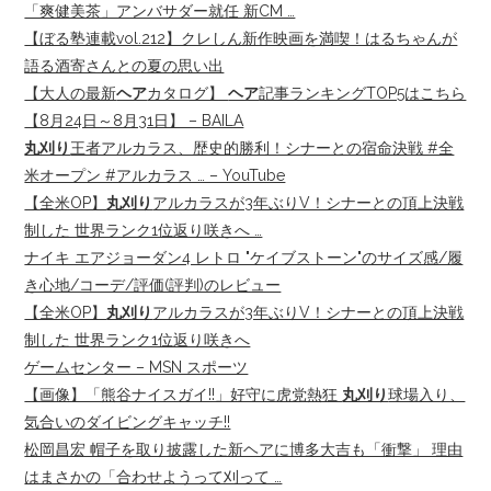
「爽健美茶」アンバサダー就任 新CM …
【ぼる塾連載vol.212】クレしん新作映画を満喫！はるちゃんが
語る酒寄さんとの夏の思い出
【大人の最新
ヘア
カタログ】
ヘア
記事ランキングTOP5はこちら
【8月24日～8月31日】 – BAILA
丸刈り
王者アルカラス、歴史的勝利！シナーとの宿命決戦 #全
米オープン #アルカラス … – YouTube
【全米OP】
丸刈り
アルカラスが3年ぶりV！シナーとの頂上決戦
制した 世界ランク1位返り咲きへ …
ナイキ エアジョーダン4 レトロ "ケイブストーン"のサイズ感/履
き心地/コーデ/評価(評判)のレビュー
【全米OP】
丸刈り
アルカラスが3年ぶりV！シナーとの頂上決戦
制した 世界ランク1位返り咲きへ
ゲームセンター – MSN スポーツ
【画像】「熊谷ナイスガイ!!」好守に虎党熱狂
丸刈り
球場入り、
気合いのダイビングキャッチ!!
松岡昌宏 帽子を取り披露した新ヘアに博多大吉も「衝撃」 理由
はまさかの「合わせようって刈って …