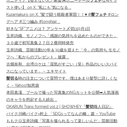
ポニティア【会えない人／断髪✂️ポニーテール
フェチ
なAIイラ
スト使い】 on X: "私にも“気になる …
Kuramakuro on X: "髪で闘う暗殺者軍団！！♥️ #
髪フェチ
#ロン
グヘア #三つ編み #longhair …
好きな“SF”アニメは？ アンケート〆切は9月1日
玉井詩織、モノノフへ「感謝の気持ちを込めたものができた」
３０歳で初写真集２７日２冊同時発売
玉井詩織、芸能活動20年＆30歳を迎えた「今」の気持ち モモノ
フへ「私からのプレゼント」披露 …
古畑奈和、台湾ロケは「湿気がすごい（笑）作品のいいスパイ
スになっています」 – エキサイト
髪切る
時の注文について質問です。僕はあまり髪型に詳しくな
く – Yahoo!知恵袋
本田真凜、プールで撮った写真集のNGカットを公開➡︎人気漫画
のキャラを想起する人続出 …
OKARUN Trans formed vol.2 | SHOWHEY『
髪切
職人日記』
バイク川崎バイク×村上 「SDGsってなんの略」篇 – YouTube
ももクロ玉井詩織「写真を撮られるって楽しいんだ」芸能活動