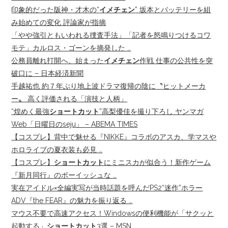
印象的だった阪神・才木の“
イメチェン
” 坂本とバッテリーを組
み始めての変化 評論家が指摘
「やや強引ともいわれる捜査手法」「記者を怒鳴りつけるコワ
モテ」カルロス・ゴーンを摘発した …
公務員離れ打開へ、始まった
イメチェン
作戦 仕事の公共性を突
破口に – 日本経済新聞
手越祐也 約７年ぶり地上波ドラマ復帰の陰に〝ヒットメーカ
ー〟 高く評価される「演技と人柄」
“煌めく最強
ショートカット
”高梨優佳を撮り下ろし ヤンマガ
Web「日曜日のseju」 – ABEMA TIMES
【コスプレ】背中で魅せる『NIKKE』コラボのアスカ、学マスや
ホロライブの夏衣装も必見 …
【コスプレ】
ショートカット
にミニスカが似合う！新作ゲーム
『新月同行』のボーイッシュな …
実在アイドル×全編実写が当時話題を呼んだPS2“迷作”ホラー
ADV『the FEAR』の魅力を振り返る …
マウス不要で高速アクセス！Windowsの便利機能が「サクッと
起動する」
ショートカット
3選 – MSN