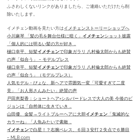
ふさわしくないリンクがありましたら、ご連絡いただけたら削
除いたします。
イメチェン動画を見たい方は
イメチェンストーリーショップへ
小川麻琴 「髪の毛を舞台仕様に暗く」
イメチェン
ショット披露
「個人的には明るい髪の方が好き …
樋口幸平、短髪
イメチェン
で印象ガラリ 八村倫太郎からも絶賛
の声「似合う」 – モデルプレス
樋口幸平、短髪
イメチェン
で印象ガラリ 八村倫太郎からも絶賛
の声「似合う」（モデルプレス）
人気モデル・ぴょな、新ヘアで雰囲気一変「可愛すぎて二度
見」「お人形さんみたい」絶賛の声
戸田恵梨香：ショートヘア×シルバードレスで大人の美 今後のビ
ジョンは「自然体に生きていき …
山田優、金髪→ライトブルーヘアに大胆
イメチェン
「鬼滅的な
カラーね」「人魚みたいで素敵 …
イメチェン
で白星！？右腕ペレス、６回３安打２失点で６勝目
– MLB.com