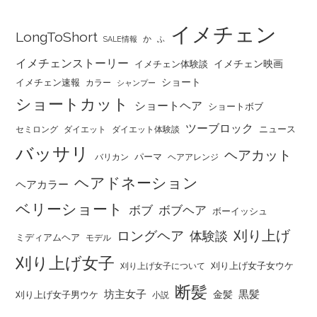
イメチェン
LongToShort
か
SALE情報
ふ
イメチェンストーリー
イメチェン映画
イメチェン体験談
ショート
イメチェン速報
カラー
シャンプー
ショートカット
ショートヘア
ショートボブ
ツーブロック
ニュース
セミロング
ダイエット
ダイエット体験談
バッサリ
ヘアカット
パーマ
バリカン
ヘアアレンジ
ヘアドネーション
ヘアカラー
ベリーショート
ボブ
ボブヘア
ボーイッシュ
刈り上げ
ロングヘア
体験談
ミディアムヘア
モデル
刈り上げ女子
刈り上げ女子女ウケ
刈り上げ女子について
断髪
坊主女子
黒髪
金髪
刈り上げ女子男ウケ
小説