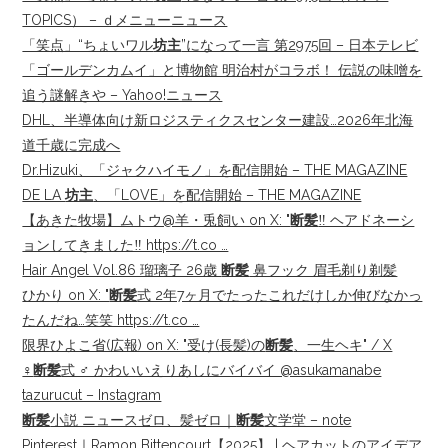
TOPICS） – ｄメニューニュース
「笑点」“ちょいワル
坊主
”になって一言 第2975回 – 日本テレビ
「ゴールデンカムイ」と博物館 明治村がコラボ！ 伝説の味噌を
追う謎解きや – Yahoo!ニュース
DHL、半導体向け新ロジスティクスセンター建設…2026年北海
道千歳に完成へ
Dr.Hizuki、「ジャクハイモノ」を配信開始 – THE MAGAZINE
DE LA
坊主
、「LOVE」を配信開始 – THE MAGAZINE
【あきた牧場】ムトウ@羊・兎飼い on X: "
断髪
‼️ ヘアドネーシ
ョンしてきました‼️ https://t.co …
Hair Angel Vol.86 瑠璃子 26歳
断髪
鼻フック 眉毛剃り剃髪
ひかり on X: "
断髪
式 2年7ヶ月でたったこれだけしか伸びなかっ
たんだね…笑笑 https://t.co …
限界ひよこ省(広報) on X: "受け(長髪)の
断髪
、一生ヘキ" / X
‍♀️
断髪
式 ‍♂️ かわいいえりあしにバイバイ @asukamanabe
tazurucut – Instagram
断髪
小説 ニュースゼロ、髪ゼロ｜
断髪
文学堂 – note
Pinterest｜Ramon Bittencourt【2025】 | ヘアカットのアイデア,