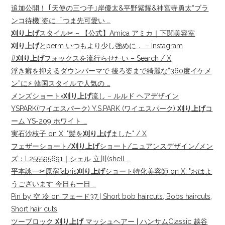
追加公開！ ｢天使の三つ子｣岸優太&平野紫耀&神宮寺勇太“ブラ
ンコ待機”姿に「つま先可愛い …
刈り上げ
スタイル✂︎ – 【公式】Amica アミカ｜下関美容室
刈り上げ
とperm いつもより少し強めに． – Instagram
#
刈り上げ
フォックスを流行らせたい – Search / X
浮き癖を抑えるダウンパーマで 後ろ姿まで綺麗な“360度イケメ
ン”に⚡️ 韓国スタイルで人気の …
メンズショート×
刈り上げ
流し – ルルド ヘアデザイン
YSPARK(ワイエスパーク) Y.S.PARK (ワイエスパーク)
刈り上げ
コ
ーム YS-209 ホワイト …
実石沙枝子 on X: "髪を
刈り上げ
ました" / X
フェザーショート/
刈り上げ
ショート/ニュアンスデザイン/メン
ズ：L255595691｜シェル 立川(shell …
平本詠一✂︎原宿fabris
刈り上げ
ショート特化美容師 on X: "おはよ
うございます 今日も一日 …
Pin by 空 冷 on フェード37 | Short bob haircuts, Bobs haircuts,
Short hair cuts
ツーブロック
刈り上げ
マッシュヘアー | ハンサムClassic 越谷