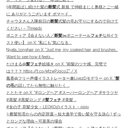
5年間延ばし続けた髪の
断髪
式 新規 で仲睦まじく奥様とご一緒
に ありがとうございます ポマード …
チャウヌさん入隊前日の
断髪
式髪の毛お守りにするので分けて
ください – Threads
ポニティア【会えない人／
断髪
✂️ポニーテール
フェチ
なAIイラ
スト使い】 on X: "私にも“気になる …
Nyata_longhair on X: "Just me, my soaked hair, and brushes…
Want to see how it feels …
たけまる@
髪フェチ
絵描き on X: "前髪のツヤ感、完璧で
は？？？ https://t.co/efzwPJqcoZ" / X
鳳香@フリー声優イラストレーター兼Live2Dモデラー on X: "
髪
の毛
の話してたら無性に触りたく …
ととたそ on X: "#ロングヘア #スーパーロングヘア #サラツヤ
#黒髪 #黒髪ロング #
髪フェチ
#美髪 …
#女の子 弃髪少女 – LEOKOのイラスト – pixiv
3 断髪拒否からの内定辞退～短大進学で長い髪を守る決心 | ずっ
とロングな理由～可菜美の場合