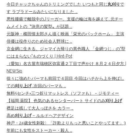
今日チャックちゃんのトリミングでした いつもと同じ
丸刈り
で
す ラブラドールみたいになりました …
悪性腫瘍で離脱中のJリーガー、支援の輪は海を越えて…元チー
ムメイトの〝決意の髪型〟が話題 …
元阪神・横田慎太郎さん描く映画「栄光のバックホーム」 主演
俳優は役作りのため社会人野球に …
京金網に生きる、ジャマイカ帰りの異色職人 「金網つじ」の"型
にはまらない"ものづくり | Hint-Pot
（愛知）名古屋市瑞穂区弥富通２丁目で声かけ ８月２４日夕方 |
NEWSjp
徐々に強めたパーマも前回で４回目 今回はハチから上を伸ばし
ての
刈り上げ
…次回のパーマも …
無料5センチ×三つ折りマットレス（ソファも） – ジモティー
【福岡.薬院】 色気のあるセンターパート サイドのみ
刈り上げ
襟足は残して大人っぽさを カラー …
高め
刈り上げ
– ルルドヘアデザイン
神戸・24歳女性刺殺〉「詐欺よりもっと悪いことやってます」3
年前にも女性をストーカー・殺人 …