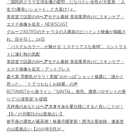
「国民的ドラマ主演女優の髪型」になりたい女性が大変身 「人
生で1番良いショート」と大喜び | 4 …
美容室で話題のAI
ヘア
モデル素材 美容業界向けにスキンケア・
エステ画像を拡充 – NEWSCAST
グループASTROのチャ·ウヌの入隊前のビハインド映像が掲載さ
れ、目を引く。24日
「パステルカラー」が魅せる“ミステリアスな表情”。コントラス
トに滲む秋の気配
美容室で話題のAI
ヘア
モデル素材 美容業界向けにスキンケア・
エステ画像を拡充 – アットプレス
森七菜 雰囲気ガラリ！黒髪“おかっぱ”ショット披露に「誰かと
思った」「とてつもなくお綺麗」の声
BOTANISTから新ライン『SANTAL』発売。濃香パロサントの香
りで“心浸美容”を提唱
天秤座のあなたは
ヘアスタイル
を夏仕様にすると良いことが！
【8／25月曜日の12星座占い】
射手座の運気が最高潮！毎週月曜更新！西洋占星術師・逢坂杏
の12星座占い【2025年8月25 …