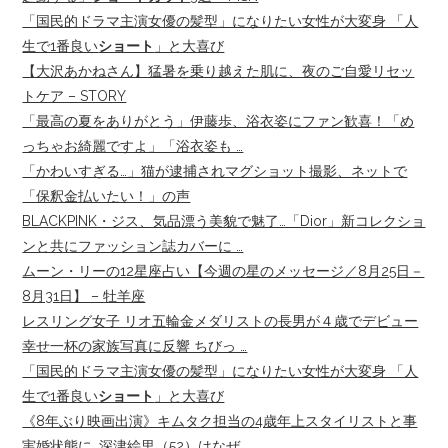
「国民的ドラマ主演女優の髪型」になりたい女性が大変身 「人
生で1番良い
ショート
」と大喜び
【大沢あかねさん】猛暑を乗り越えた肌に、夜のご自愛リセッ
トケア – STORY
「最高の夏をありがとう」伊藤歩、浴衣姿にファン歓喜！「め
っちゃお綺麗ですよ」「浴衣姿も …
「かわいすぎる…」猫が逮捕されマグショット撮影、ネットで
「保釈金払いたい！」の声
BLACKPINK・ジス、気品漂う美貌で魅了…「Dior」新コレクショ
ンと共にファッション誌カバーに …
ムーン・リーの12星座占い【今週の星のメッセージ／8月25日－
8月31日】 – 牡羊座
レスリング女子 リオ五輪金メダリストの長男が４歳でデビュー
幸せ一杯の家族写真に反響 ちびっ …
「国民的ドラマ主演女優の髪型」になりたい女性が大変身 「人
生で1番良い
ショート
」と大喜び
《8年ぶり映画出演》キムタク担当の4歳年上スタイリストと事
実婚状態に…深津絵里（52）はなぜ …