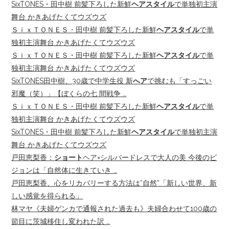
SixTONES・田中樹 前髪下ろした新鮮
ヘアスタイル
で単独初主演
舞台 かきあげたくてウズウズ
ＳｉｘＴＯＮＥＳ・田中樹 前髪下ろした新鮮
ヘアスタイル
で単
独初主演舞台 かきあげたくてウズウズ
ＳｉｘＴＯＮＥＳ・田中樹 前髪下ろした新鮮
ヘアスタイル
で単
独初主演舞台 かきあげたくてウズウズ
SixTONES田中樹、30歳で中学生役 新
へア
で挑むも「すっごい
邪魔（笑）」【ぼくらの七 間戦争 …
ＳｉｘＴＯＮＥＳ・田中樹 前髪下ろした新鮮
ヘアスタイル
で単
独初主演舞台 かきあげたくてウズウズ
SixTONES・田中樹 前髪下ろした新鮮
ヘアスタイル
で単独初主演
舞台 かきあげたくてウズウズ
戸田恵梨香：
ショート
ヘア×シルバードレスで大人の美 今後のビ
ジョンは「自然体に生きていき …
戸田恵梨香、心をリカバリーする方法は“自然”「新しい世界、新
しい感覚を得られる」
林マヤ《夫婦ゲンカで通報された過去も》夫婦合わせて100歳の
節目に茨城移住し変われた訳 …