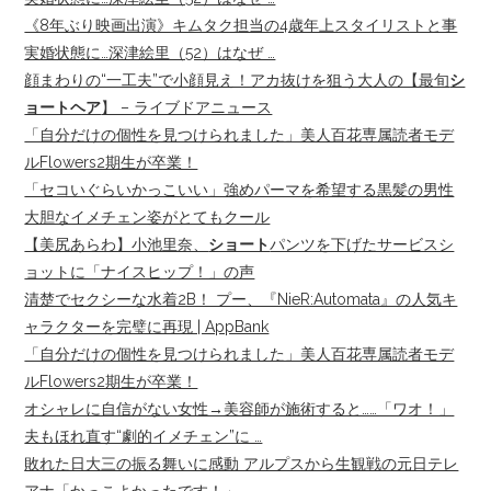
《8年ぶり映画出演》キムタク担当の4歳年上スタイリストと事
実婚状態に…深津絵里（52）はなぜ …
顔まわりの“一工夫”で小顔見え！アカ抜けを狙う大人の【最旬
シ
ョートヘア
】 – ライブドアニュース
「自分だけの個性を見つけられました」美人百花専属読者モデ
ルFlowers2期生が卒業！
「セコいぐらいかっこいい」強めパーマを希望する黒髪の男性
大胆なイメチェン姿がとてもクール
【美尻あらわ】小池里奈、
ショート
パンツを下げたサービスシ
ョットに「ナイスヒップ！」の声
清楚でセクシーな水着2B！ プー、『NieR:Automata』の人気キ
ャラクターを完璧に再現 | AppBank
「自分だけの個性を見つけられました」美人百花専属読者モデ
ルFlowers2期生が卒業！
オシャレに自信がない女性→美容師が施術すると……「ワオ！」
夫もほれ直す“劇的イメチェン”に …
敗れた日大三の振る舞いに感動 アルプスから生観戦の元日テレ