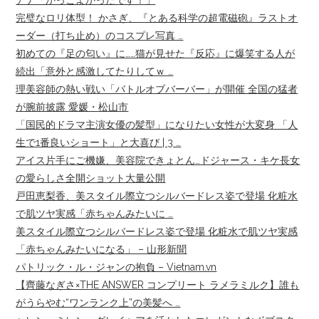
アナ「かっこよかったです！」
完璧なロリ体型！ かさぎ、『とある科学の超電磁砲』ラストオ
ーダー（打ち止め）のコスプレ写真 …
初めての『足の匂い』に……猫が見せた『反応』に爆笑する人が
続出「意外と感激してたりしてｗ …
理美容師の熱い戦い「バトルオブバーバー」が開催 全国の猛者
が腕前披露 愛媛・松山市
「国民的ドラマ主演女優の髪型」になりたい女性が大変身 「人
生で1番良いショート」と大喜び | 3 …
アイス片手にご機嫌、美容院できょとん…ドジャース・キケ長女
の愛らしさ全開ショット大量公開
戸田恵梨香、美スタイル際立つシルバードレス姿で登場 化粧水
で肌ツヤ実感「赤ちゃんみたいに …
美スタイル際立つシルバードレス姿で登場 化粧水で肌ツヤ実感
「赤ちゃんみたいになる」 – 山形新聞
パトリック・ル・ジャンの抱負 – Vietnam.vn
【齊藤なぎさ×THE ANSWER コンプリート ラメラミルク】誰も
がうらやむ“ワンランク上”の美髪へ …