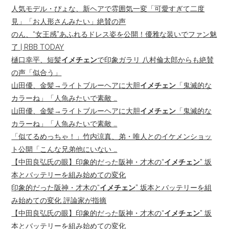
人気モデル・ぴょな、新ヘアで雰囲気一変「可愛すぎて二度
見」「お人形さんみたい」絶賛の声
のん、“女王感”あふれるドレス姿を公開！優雅な装いでファン魅
了 | RBB TODAY
樋口幸平、短髪
イメチェン
で印象ガラリ 八村倫太郎からも絶賛
の声「似合う」
山田優、金髪→ライトブルーヘアに大胆
イメチェン
「鬼滅的な
カラーね」「人魚みたいで素敵 …
山田優、金髪→ライトブルーヘアに大胆
イメチェン
「鬼滅的な
カラーね」「人魚みたいで素敵 …
「似てるめっちゃ！」竹内涼真、弟・唯人とのイケメンショッ
ト公開「こんな兄弟他にいない …
【中田良弘氏の眼】印象的だった阪神・才木の“
イメチェン
” 坂
本とバッテリーを組み始めての変化
印象的だった阪神・才木の“
イメチェン
” 坂本とバッテリーを組
み始めての変化 評論家が指摘
【中田良弘氏の眼】印象的だった阪神・才木の“
イメチェン
” 坂
本とバッテリーを組み始めての変化