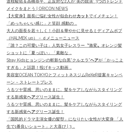
道枝駿佑＆高橋恭平、正反対な2人が“美の競演” 3つのトレンド
メイクをまとう | ORICON NEWS
【大変身】面長に悩む女性が似合わせ
カット
でイメチェン！
「めっちゃいい感じ」と笑顔 感動の …
大人の面長を若々しく！小顔＆華やかに見せるミディアムボブ
（HALMEK up） – ｄメニューニュース
「誰？この可愛い子は」人気女子レスラー〝激変〟オレンジ髪
ショットに「夏っぽい」「素敵な …
Stray Kidsヒョンジンの斬新な白黒“クルエラ”
ヘア
が「かっこよ
すぎる」と話題！投げキッス動画 …
美容室OCEAN TOKYOとフィットネスジムReXeR提案キャンペ
ーン – ストレートプレス
うるツヤ質感、思いのままに。髪をケアしながらスタイリング
する新感覚
ヘア
グリース誕生！
うるツヤ質感、思いのままに。髪をケアしながらスタイリング
する新感覚
ヘア
グリース誕生！
「国民的ドラマ主演女優の髪型」になりたい女性が大変身 「人
生で1番良いショート」と大喜び | 3 …