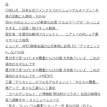
店
CNBLUE、日本公式ファンクラブがリニューアルオープン！今
後の活動にも期待 – Kstyle
Stray Kidsヒョンジンの斬新な白黒“クルエラ”ヘアが「かっこよ
すぎる」と話題！投げキッス動画 …
国交省「交通空白解消プロジェクト」、ニアミーのAIシェア乗
りサービス採用
ヒョンデ、APEC閣僚会議の公式車両に起用…EV『アイオニック
9』など50台
豊川市で見つけたネギ
坊主
だらけの畑 大失敗？いいえ、これが
成功のタネなんです
豊川市で見つけたネギ
坊主
だらけの畑 大失敗？いいえ、これが
成功のタネなんです – 47NEWS
三菱『デリカミニ』がフルモデルチェンジ！「やんちゃ
坊主
」
感アップ、走りも三菱らしく進化
「ゴールデンカムイ」と博物館 明治村がコラボ！ 伝説の味噌を
追う謎解きや – ｄメニューニュース
「笑点」“ちょいワル
坊主
”になって一言 第2975回（日テレ