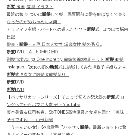
断髪
漫画, 髪型 イラスト
最近の娘 ✨️ ついに
断髪
して朝、保育園前に髪を結ばなくて良く
なったのがめちゃめちゃ楽 …
アラフィフ主婦・パートへの道ふたたび〜
断髪
式 | ぽつぽつ脳内
日記
髪束・
断髪
・人毛 日本人女性 18歳女性 髪の毛 OL
断髪
DVD – ALTERMED.MD
剃髪市場vol.32 One more try 前編後編2枚組セット
断髪
剃髪
Instagram: "次女の初の
断髪
式に挑戦してみた #親子 #娘らぶ #
断髪
式 #次女 #散髪 #前髪切り …
断髪
DVD
断髪
DVD
【バッサリカットシリーズ】そこまで切るか!?決意の
断髪
式!ロ
ングヘアからボブに大変身! – YouTube
藤本美貴＆庄司智春、SixTONES高地優吾と食卓を囲む 「美味し
そうですね … – 山形新聞
「うーんいい女!」63歳歌手〝バッサリ
断髪
〟最新ショットに驚
き「イメージ変わる」「本当に若く …