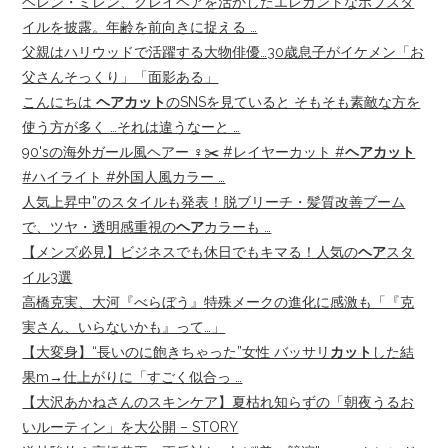
ヘレン・ミレン、グレイヘアを活かしたエレガントなボブスタ
イルを披露。年齢を前向きに捉える …
父親はハリウッドで活躍する大物俳優…30歳息子がイケメン「お
父さんそっくり」「面影ある」
こんにちは
ヘアカット
のSNSを見ていると そもそも素敵な方を
使う方が多く …それは違うなーと …
90'sの海外ガール風ヘアー ‍♀️✂️ #レイヤーカット #
ヘアカット
#ハイライト #外国人風カラー …
人気上昇中”のスタイルも発表！脱ブリーチ・髪質改善ブーム
で、ツヤ・透明感重視の
ヘア
カラーも …
【メンズ必見】ビジネスでも休日でもキマる！人気の
ヘア
スタ
イル3選
高橋克実、大河『べらぼう』特殊メークの進化に感激も「『克
実さん、いらないかも』って…」
【大変身】“長いのに飽きちゃった”女性 バッサリ
カット
した結
果m→仕上がりに「すごく似合っ …
【大沢あかねさんのスキンケア】夏枯れ知らずの「朝夜うるお
いルーティン」を大公開 – STORY