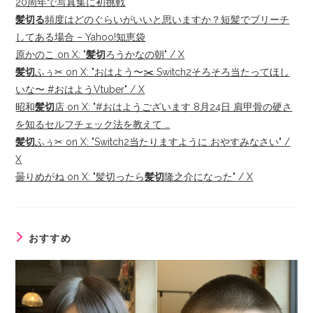
20周年で写真集に初挑戦
髪切る
頻度はどのぐらいがいいと思いますか？短髪でブリーチ
してある場合 – Yahoo!知恵袋
原かのこ on X: "
髪切
ろうかなの朝" / X
髪切
ふぅ✂︎ on X: "おはよう〜✂️ Switch2そろそろ当たってほし
いな〜 #おはようVtuber" / X
昭和
髪切
店 on X: "#おはようございます 8月24日 肩甲骨の硬さ
を知るセルフチェック法を教えて …
髪切
ふぅ✂︎ on X: "Switch2当たりますように おやすみなさい" /
X
曇りめがね on X: "髪切ったら
髪切
隆之介になった" / X
おすすめ