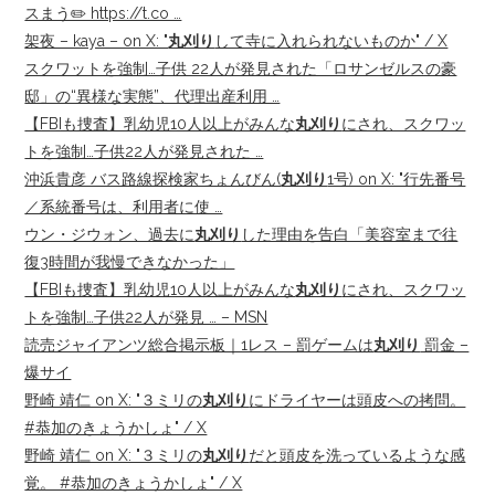
スまう✏️ https://t.co …
架夜 – kaya – on X: "
丸刈り
して寺に入れられないものか" / X
スクワットを強制…子供 22人が発見された「ロサンゼルスの豪
邸」の“異様な実態”、代理出産利用 …
【FBIも捜査】乳幼児10人以上がみんな
丸刈り
にされ、スクワッ
トを強制…子供22人が発見された …
沖浜貴彦 バス路線探検家ちょんびん(
丸刈り
1号) on X: "行先番号
／系統番号は、利用者に使 …
ウン・ジウォン、過去に
丸刈り
した理由を告白「美容室まで往
復3時間が我慢できなかった」
【FBIも捜査】乳幼児10人以上がみんな
丸刈り
にされ、スクワッ
トを強制…子供22人が発見 … – MSN
読売ジャイアンツ総合掲示板｜1レス – 罰ゲームは
丸刈り
罰金 –
爆サイ
野崎 靖仁 on X: "３ミリの
丸刈り
にドライヤーは頭皮への拷問。
#恭加のきょうかしょ" / X
野崎 靖仁 on X: "３ミリの
丸刈り
だと頭皮を洗っているような感
覚。 #恭加のきょうかしょ" / X