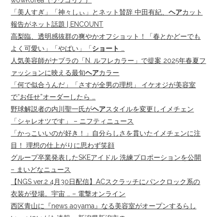
wowKorea（ワウコリア）
「美人すぎ」「神々しぃ」とネット賛辞 中田有紀、
ヘア
カット
報告がネット話題 | ENCOUNT
高梨臨、透明感抜群の爽やかオフショット！「春とかどーでも
よく可愛い」「やばい」「
ショート
…
人気美容師がナプラの「N. ルフレカラー」で提案 2025年春夏フ
ァッションに映える最旬
ヘア
カラー
「何で似合うんだ」「さすが全男の理想」 イケオジが美容室
で“お任せ”オーダーしたら …
野球解説者の内川聖一氏が
ヘア
スタイルを変更しイメチェン
「シャレオツです」 – ニフティニュース
「かっこいいのが好き！」自分らしさを貫いたイメチェンに注
目！ 理想の仕上がりに思わず笑顔
グループ卒業発表したSKEアイドル 洗練プロポーションを公開
– まいどなニュース
【NGS ver.2 4月30日配信】ACスクラッチにパンクロック系の
衣装が登場。宇宙 … – 電撃オンライン
西区青山に『news aoyama』なる美容室がオープンするらし