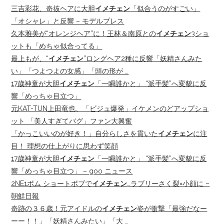
三吉彩花、奇抜ヘアに大胆
イメチェン
「似合うのがすごい」
「オシャレ」と反響 – モデルプレス
久本雅美が“オレンジヘア”に！王林＆南原との
イメチェン
3ショ
ットも「めちゃ似合ってる」
最上もが、“
イメチェン
”ロングヘア2種に反響「妖精さんみた
い」「つよつよの女感」「頭の形が …
17歳神童が大胆
イメチェン
「一瞬誰かと」 “派手髪”へ変貌に反
響「めっちゃ目立つ」
元KAT-TUN上田竜也、「ビジュ爆発」イケメンのどアップショ
ット 「美人すぎてバグ」ファン大興奮
「かっこいいのが好き！」自分らしさを貫いた
イメチェン
に注
目！ 理想の仕上がりに思わず笑顔
17歳神童が大胆
イメチェン
「一瞬誰かと」 “派手髪”へ変貌に反
響「めっちゃ目立つ」 – goo ニュース
2NE1ボム ショートボブで
イメチェン
…ラブリーさく裂×小顔に –
朝鮮日報
奇跡の３６歳！元アイドルの
イメチェン
姿が衝撃「最強だなー
ーー！！」「妖精さんみたい」「大 …