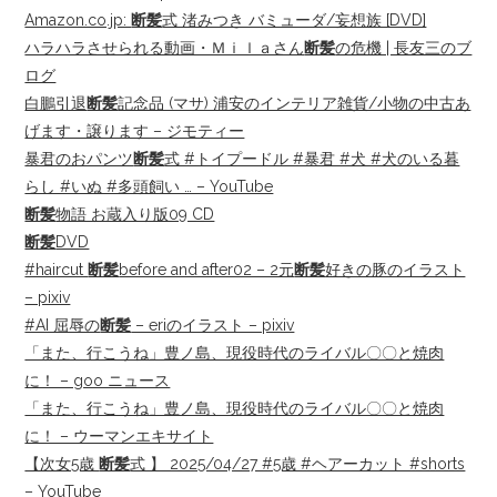
Amazon.co.jp:
断髪
式 渚みつき バミューダ/妄想族 [DVD]
ハラハラさせられる動画・Ｍｉｌａさん
断髪
の危機 | 長友三のブ
ログ
白鵬引退
断髪
記念品 (マサ) 浦安のインテリア雑貨/小物の中古あ
げます・譲ります – ジモティー
暴君のおパンツ
断髪
式 #トイプードル #暴君 #犬 #犬のいる暮
らし #いぬ #多頭飼い … – YouTube
断髪
物語 お蔵入り版09 CD
断髪
DVD
#haircut
断髪
before and after02 – 2元
断髪
好きの豚のイラスト
– pixiv
#AI 屈辱の
断髪
– eriのイラスト – pixiv
「また、行こうね」豊ノ島、現役時代のライバル〇〇と焼肉
に！ – goo ニュース
「また、行こうね」豊ノ島、現役時代のライバル〇〇と焼肉
に！ – ウーマンエキサイト
【次女5歳
断髪
式 】 2025/04/27 #5歳 #ヘアーカット #shorts
– YouTube