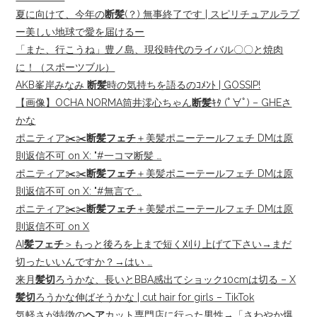
夏に向けて、今年の
断髪
(？) 無事終了です | スピリチュアルラブ
ー美しい地球で愛を届けるー
「また、行こうね」豊ノ島、現役時代のライバル〇〇と焼肉
に！（スポーツブル）
AKB峯岸みなみ
断髪
時の気持ちを語るのｺﾒﾝﾄ | GOSSIP!
【画像】OCHA NORMA筒井澪心ちゃん
断髪
ｷﾀ (ﾟ∀ﾟ) – GHEさ
かな
ポニティア✂️✂️
断髪フェチ
＋美髪ポニーテールフェチ DMは原
則返信不可 on X: "#一コマ断髪 …
ポニティア✂️✂️
断髪フェチ
＋美髪ポニーテールフェチ DMは原
則返信不可 on X: "#無言で …
ポニティア✂️✂️
断髪フェチ
＋美髪ポニーテールフェチ DMは原
則返信不可 on X
AI
髪フェチ
＞もっと後ろを上まで短く刈り上げて下さい→まだ
切ったいいんですか？→はい …
来月
髪切
ろうかな、長いとBBA感出てショック10cmは切る – X
髪切
ろうかな伸ばそうかな | cut hair for girls – TikTok
気軽さが特徴の
ヘア
カット専門店に行った男性→「さわやか爆