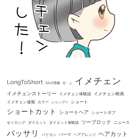
イメチェン
LongToShort
か
SALE情報
ふ
イメチェンストーリー
イメチェン映画
イメチェン体験談
ショート
イメチェン速報
カラー
シャンプー
ショートカット
ショートヘア
ショートボブ
ツーブロック
ニュース
セミロング
ダイエット
ダイエット体験談
バッサリ
ヘアカット
パーマ
バリカン
ヘアアレンジ