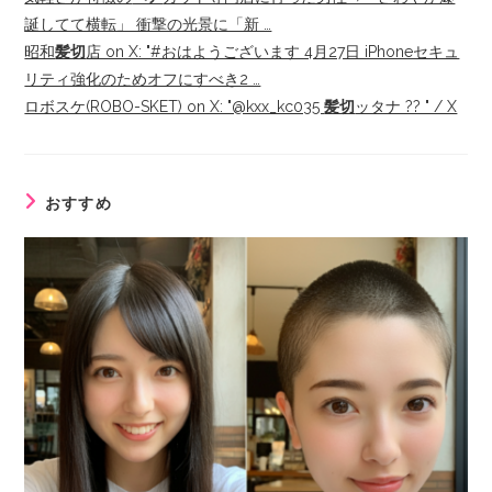
誕してて横転」 衝撃の光景に「新 …
昭和
髪切
店 on X: "#おはようございます 4月27日 iPhoneセキュ
リティ強化のためオフにすべき2 …
ロボスケ(ROBO-SKET) on X: "@kxx_kc035
髪切
ッタナ ?? " / X
おすすめ