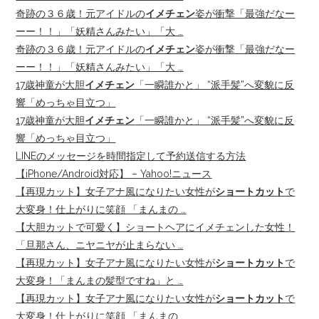
奇跡の３６歳！元アイドルの
イメチェン
姿が衝撃「最強だなー
ーー！！」「妖精さんみたい」「大 …
奇跡の３６歳！元アイドルの
イメチェン
姿が衝撃「最強だなー
ーー！！」「妖精さんみたい」「大 …
17歳神童が大胆
イメチェン
「一瞬誰かと」 “派手髪”へ変貌に反
響「めっちゃ目立つ」
17歳神童が大胆
イメチェン
「一瞬誰かと」 “派手髪”へ変貌に反
響「めっちゃ目立つ」
LINEのメッセージを時間指定して予約送信する方法
【iPhone/Android対応】 – Yahoo!ニュース
【再現カット】女子アナ風になりたい女性が
ショートカット
で
大変身！仕上がりに笑顔 「まんまの …
【大胆カットで可愛く】ショートヘアにイメチェンした女性！
「旦那さん、ニヤニヤが止まらない …
【再現カット】女子アナ風になりたい女性が
ショートカット
で
大変身！「まんまの髪型ですね」と …
【再現カット】女子アナ風になりたい女性が
ショートカット
で
大変身！仕上がりに笑顔 「まんまの …