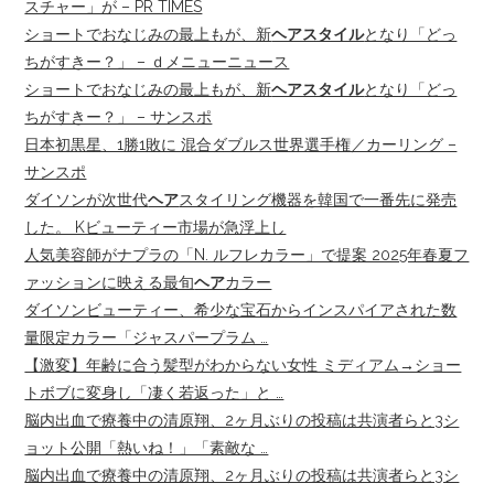
スチャー」が – PR TIMES
ショートでおなじみの最上もが、新
ヘアスタイル
となり「どっ
ちがすきー？」 – ｄメニューニュース
ショートでおなじみの最上もが、新
ヘアスタイル
となり「どっ
ちがすきー？」 – サンスポ
日本初黒星、1勝1敗に 混合ダブルス世界選手権／カーリング –
サンスポ
ダイソンが次世代
ヘア
スタイリング機器を韓国で一番先に発売
した。 Kビューティー市場が急浮上し
人気美容師がナプラの「N. ルフレカラー」で提案 2025年春夏フ
ァッションに映える最旬
ヘア
カラー
ダイソンビューティー、希少な宝石からインスパイアされた数
量限定カラー「ジャスパープラム …
【激変】年齢に合う髪型がわからない女性 ミディアム→ショー
トボブに変身し「凄く若返った」と …
脳内出血で療養中の清原翔、2ヶ月ぶりの投稿は共演者らと3シ
ョット公開「熱いね！」「素敵な …
脳内出血で療養中の清原翔、2ヶ月ぶりの投稿は共演者らと3シ