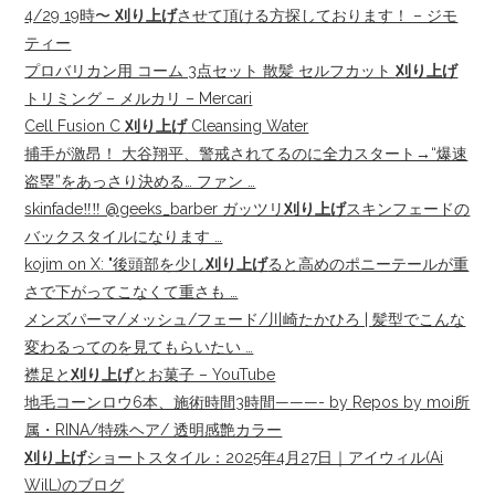
4/29 19時〜
刈り上げ
させて頂ける方探しております！ – ジモ
ティー
プロバリカン用 コーム 3点セット 散髪 セルフカット
刈り上げ
トリミング – メルカリ – Mercari
Cell Fusion C
刈り上げ
Cleansing Water
捕手が激昂！ 大谷翔平、警戒されてるのに全力スタート→“爆速
盗塁”をあっさり決める… ファン …
skinfade‼︎‼︎ @geeks_barber ガッツリ
刈り上げ
スキンフェードの
バックスタイルになります …
kojim on X: "後頭部を少し
刈り上げ
ると高めのポニーテールが重
さで下がってこなくて重さも …
メンズパーマ/メッシュ/フェード/川崎たかひろ | 髪型でこんな
変わるってのを見てもらいたい …
襟足と
刈り上げ
とお菓子 – YouTube
地毛コーンロウ6本、施術時間3時間———- by Repos by moi所
属・RINA/特殊ヘア/ 透明感艶カラー
刈り上げ
ショートスタイル：2025年4月27日｜アイウィル(Ai
WilL)のブログ