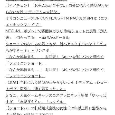
【イメチェン】「お手入れが苦手で…」自分に似合う髪型がわか
らない女性 ミディアム→大胆な …
オリコンニュースORICON NEWS – FM NACK5 79.5MHz（エフ
エムナックファイブ）
MEGUMI、ボブヘアで雰囲気ガラリ 和装ショットに反響「別人
級」「似合ってる」 – au Webポータル
ショート
でおなじみの最上もが、新
ヘア
スタイルとなり「どっ
ちがすきー？」 – サンスポ
「なんか地味見え、、」を回避！【40・50代】パッと華やぐ
「フェミニン
ショート
」
「なんか地味見え、、」を回避！【40・50代】パッと華やぐ
「フェミニン
ショート
」
【激変】年齢に合う髪型がわからない女性 ミディアム→
ショー
ト
ボブに変身し「凄く若返った」と …
えなこ、人気ゲームキャラのコスプレにネット衝撃「やっっば
すぎ」「再現度えぐい」「スタイル …
【
ショート
パーマ】結婚式直後の女性「10年以上同じ髪型から
の大変身」が話題に ガッツリ …