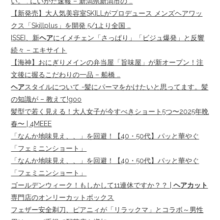
い。 : にいがた速報 – 新潟県新潟市の …
【新発売】大人気美容室SKILLがプロデュース メンズヘアワッ
クス「Skillplus」を開発 5/1より全国 …
ISSEI、新
ヘア
にイメチェン「さっぱり」「ビジュ爆発」と反響
続々 – エキサイト
【海神】おにぎりメインの弁当屋「旨味屋」が新オープン！注
文後に握るこだわりの一品 – 船橋 …
ヘア
スタイルについて -髪にパーマをかけたいと思ってます。髪
の知識が – 教えて!goo
髪型で若く見える！大人女子が今すべきショート5つ〜2025年晩
春〜 | 4MEEE
「なんか地味見え、、」を回避！【40・50代】パッと華やぐ
「フェミニンショート」
「なんか地味見え、、」を回避！【40・50代】パッと華やぐ
「フェミニンショート」
ゴールデンウィーク！もしかして11連休ですか？？ |
ヘアカット
専門店のオンリーカットボックス
フェザー安全剃刀、ピアニィが「リラックマ」とコラボ～男性