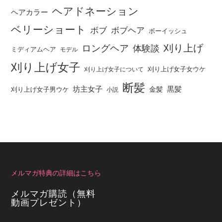
ヘアドネーション
ヘアカラー
ベリーショート
ボブ
ボブヘア
ボーイッシュ
刈り上げ
ロングヘア
体験談
ミディアムヘア
モデル
刈り上げ女子
刈り上げ女子女ウケ
刈り上げ女子について
断髪
坊主女子
黒髪
金髪
刈り上げ女子男ウケ
小説
メルマガ特典の詳細はこちら
メルマガ購読（無料
動画プレゼント）