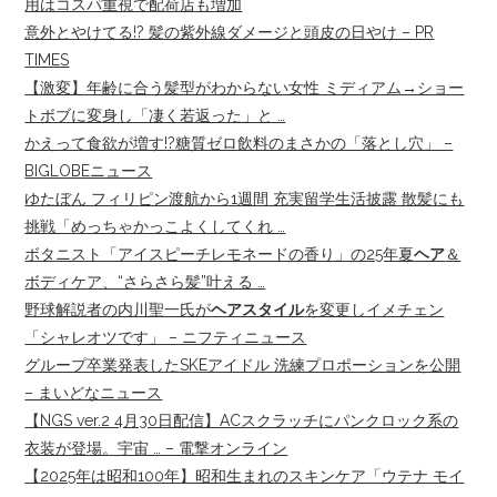
用はコスパ重視で配荷店も増加
意外とやけてる!? 髪の紫外線ダメージと頭皮の日やけ – PR
TIMES
【激変】年齢に合う髪型がわからない女性 ミディアム→ショー
トボブに変身し「凄く若返った」と …
かえって食欲が増す!?糖質ゼロ飲料のまさかの「落とし穴」 –
BIGLOBEニュース
ゆたぼん フィリピン渡航から1週間 充実留学生活披露 散髪にも
挑戦「めっちゃかっこよくしてくれ …
ボタニスト「アイスピーチレモネードの香り」の25年夏
ヘア
＆
ボディケア、“さらさら髪”叶える …
野球解説者の内川聖一氏が
ヘアスタイル
を変更しイメチェン
「シャレオツです」 – ニフティニュース
グループ卒業発表したSKEアイドル 洗練プロポーションを公開
– まいどなニュース
【NGS ver.2 4月30日配信】ACスクラッチにパンクロック系の
衣装が登場。宇宙 … – 電撃オンライン
【2025年は昭和100年】昭和生まれのスキンケア「ウテナ モイ