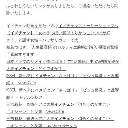
ふさわしくないリンクがありましたら、ご連絡いただけたら削
除いたします。
イメチェン動画を見たい方は
イメチェンストーリーショップへ
【
イメチェン
】「女の子っぽい髪型よりかっこいいのが好
き！」と話す女性→バッサリカットで大 …
益若つばさ、“人生最高額”のカルティエ腕時計購入 視聴者驚嘆
「素敵すぎます」
日本ドラマのリメイク作に出演！“7年活動休止中”の韓国女優が
大胆
イメチェン
「どうですか？」
ISSEI、新ヘアに
イメチェン
「さっぱり」「ビジュ爆発」と反響
続々 | NewsCafe
ISSEI、新ヘアに
イメチェン
「さっぱり」「ビジュ爆発」と反響
続々 – モデルプレス
三吉彩花、奇抜ヘアに大胆
イメチェン
「似合うのがすごい」
「オシャレ」と反響 | NewsCafe
三吉彩花、奇抜ヘアに大胆
イメチェン
「似合うのがすごい」
「オシャレ」と反響 – au Webポータル