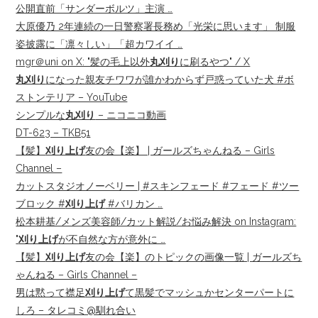
公開直前「サンダーボルツ」主演 …
大原優乃 2年連続の一日警察署長務め「光栄に思います」 制服
姿披露に「凛々しい」「超カワイイ …
mgr＠uni on X: "髪の毛上以外
丸刈り
に刷るやつ" / X
丸刈り
になった親友チワワが誰かわからず戸惑っていた犬 #ボ
ストンテリア – YouTube
シンプルな
丸刈り
– ニコニコ動画
DT-623 – TKB51
【髪】
刈り上げ
友の会【楽】 | ガールズちゃんねる – Girls
Channel –
カットスタジオノーベリー | #スキンフェード #フェード #ツー
ブロック #
刈り上げ
#バリカン …
松本耕基/メンズ美容師/カット解説/お悩み解決 on Instagram:
"
刈り上げ
が不自然な方が意外に …
【髪】
刈り上げ
友の会【楽】のトピックの画像一覧 | ガールズち
ゃんねる – Girls Channel –
男は黙って襟足
刈り上げ
て黒髪でマッシュかセンターパートに
しろ – タレコミ@馴れ合い