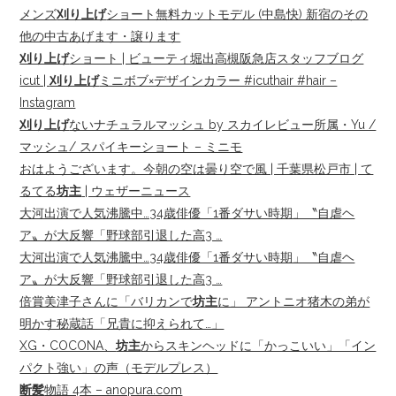
メンズ
刈り上げ
ショート無料カットモデル (中島快) 新宿のその
他の中古あげます・譲ります
刈り上げ
ショート | ビューティ堀出高槻阪急店スタッフブログ
icut |
刈り上げ
ミニボブ×デザインカラー #icuthair #hair –
Instagram
刈り上げ
ないナチュラルマッシュ by スカイレビュー所属・Yu /
マッシュ/ スパイキーショート – ミニモ
おはようございます。今朝の空は曇り空で風 | 千葉県松戸市 | て
るてる
坊主
| ウェザーニュース
大河出演で人気沸騰中…34歳俳優「1番ダサい時期」〝自虐ヘ
ア〟が大反響「野球部引退した高3 …
大河出演で人気沸騰中…34歳俳優「1番ダサい時期」〝自虐ヘ
ア〟が大反響「野球部引退した高3 …
倍賞美津子さんに「バリカンで
坊主
に」 アントニオ猪木の弟が
明かす秘蔵話「兄貴に抑えられて…」
XG・COCONA、
坊主
からスキンヘッドに「かっこいい」「イン
パクト強い」の声（モデルプレス）
断髪
物語 4本 – anopura.com