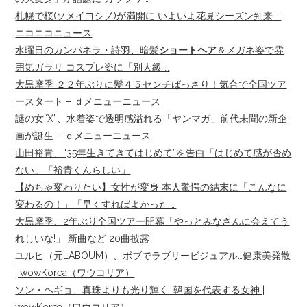
札幌で桜(ソメイヨシノ)が満開に いよいよ花見シーズン到来 –
ニコニコニュース
水曜日のカンパネラ・詩羽、暗髪
ショートヘア
＆メガネ姿で雰
囲気ガラリ コスプレ姿に「別人級 …
大黒摩季 ２２年ぶりに髪４５センチばっさり！気合で全国ツア
ースタート – ｄメニューニュース
謎の女“X”、水着姿で透明感溢れる「ヤンマガ」前代未聞の新企
画が誕生 – ｄメニューニュース
山田裕貴、“35年生きてきてはじめて”を告白「はじめて感が否め
ない」「裕貴くんらしい」
【めちゃ変わりたい】女性が変身 本人驚愕の結末に「こんなに
変わるの！」「早くすればよかった …
大黒摩季、2年ぶり全国ツアー開幕「やっとみなさんに会えてう
れしいな!」 新曲など 20曲披露
ユルヒ（元LABOUM）、ボブでラブリービジュアル…健康美発散
| wowKorea（ワウコリア）
ソン・ヘギョ、真珠よりも光り輝く…韓国を代表する女神 |