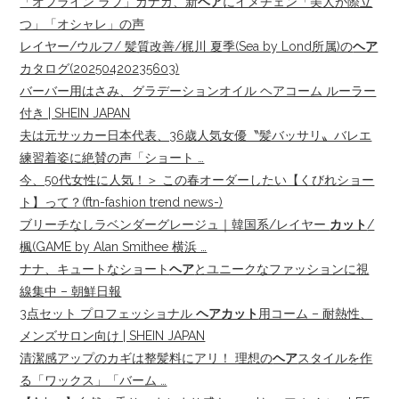
「オフライン ラブ」カナカ、新
ヘア
にイメチェン「美人が際立
つ」「オシャレ」の声
レイヤー/ウルフ/ 髪質改善/梶川 夏季(Sea by Lond所属)の
ヘア
カタログ(20250420235603)
バーバー用はさみ、グラデーションオイル ヘアコーム ルーラー
付き | SHEIN JAPAN
夫は元サッカー日本代表、36歳人気女優〝髪バッサリ〟バレエ
練習着姿に絶賛の声「ショート …
今、50代女性に人気！＞ この春オーダーしたい【くびれショー
ト】って？(ftn-fashion trend news-)
ブリーチなしラベンダーグレージュ｜韓国系/レイヤー
カット
/
楓(GAME by Alan Smithee 横浜 …
ナナ、キュートなショート
ヘア
とユニークなファッションに視
線集中 – 朝鮮日報
3点セット プロフェッショナル
ヘアカット
用コーム – 耐熱性、
メンズサロン向け | SHEIN JAPAN
清潔感アップのカギは整髪料にアリ！ 理想の
ヘア
スタイルを作
る「ワックス」「バーム …