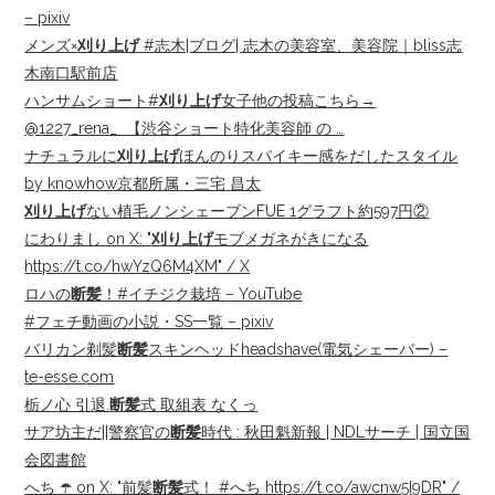
– pixiv
メンズ×
刈り上げ
#志木|ブログ| 志木の美容室、美容院｜bliss志
木南口駅前店
ハンサムショート#
刈り上げ
女子他の投稿こちら→
@1227_rena_ ︎ 【渋谷ショート特化美容師 の …
ナチュラルに
刈り上げ
ほんのりスパイキー感をだしたスタイル
by knowhow京都所属・三宅 昌太
刈り上げ
ない植毛ノンシェーブンFUE 1グラフト約597円②
にわりまし on X: "
刈り上げ
モブメガネがきになる
https://t.co/hwYzQ6M4XM" / X
ロハの
断髪
！#イチジク栽培 – YouTube
#フェチ動画の小説・SS一覧 – pixiv
バリカン剃髪
断髪
スキンヘッドheadshave(電気シェーバー) –
te-esse.com
栃ノ心 引退.
断髪
式 取組表 なくっ
サア坊主だ||警察官の
断髪
時代 : 秋田魁新報 | NDLサーチ | 国立国
会図書館
へち ☂️ on X: "前髪
断髪
式！ #へち https://t.co/awcnw5I9DR" /