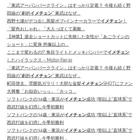
「東武アーバンパークライン」はすっかり定着？ 今後も続く野
田線の“劇的
イメチェン
” 東武はなぜ …
西野七瀬がデコ出し黒髪ボブ×インナーカラーで
イメチェン
！
「髪色おしゃれ」「大人っぽくて素敵 …
【神業】過去ショートカットに失敗した女性が「あごラインの
ショート」に変身 想像以上の …
ここまで変わるの!? 角目ライトとメッキバンパーで
イメチェン
したハイラックス – Motor-Fan.jp
「東武アーバンパークライン」はすっかり定着？ 今後も続く野
田線の“劇的
イメチェン
” 東武はなぜ …
町田啓太、雰囲気ガラリ！大胆な金髪
イメチェン
SHOTにファン
大興奮「お似合いっっ」「カッコ …
ソフトバンクの34歳・東浜が
イメチェン
成功 7割以上“直球系”で
西武打線を幻惑し今季初勝利
ソフトバンクの34歳・東浜が
イメチェン
成功 7割以上“直球系”で
西武打線を幻惑し今季初勝利
ソフトバンクの34歳・東浜が
イメチェン
成功 7割以上“直球系”で
西武打線を幻惑し今季初勝利 …