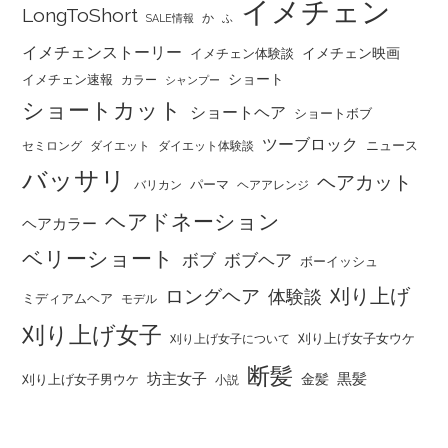
イメチェン
LongToShort
か
SALE情報
ふ
イメチェンストーリー
イメチェン映画
イメチェン体験談
ショート
イメチェン速報
カラー
シャンプー
ショートカット
ショートヘア
ショートボブ
ツーブロック
ニュース
セミロング
ダイエット
ダイエット体験談
バッサリ
ヘアカット
パーマ
バリカン
ヘアアレンジ
ヘアドネーション
ヘアカラー
ベリーショート
ボブ
ボブヘア
ボーイッシュ
刈り上げ
ロングヘア
体験談
ミディアムヘア
モデル
刈り上げ女子
刈り上げ女子女ウケ
刈り上げ女子について
断髪
坊主女子
黒髪
金髪
刈り上げ女子男ウケ
小説