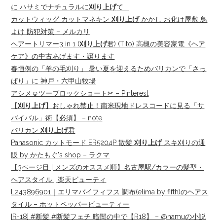
に ハサミでナチュラルに
刈り上げ
て …
カットウィッグ カットマネキン
刈り上げ
かかし お化け屋敷 鳥
よけ 防犯対策 – メルカリ
ヘアートリマー3 in 1 (
刈り上げ
君) (Tito) 高槻の美容家電《ヘア
ケア》の中古あげます・譲ります
春恒例の「羊の毛刈り」 暑い夏を迎えるためバリカンで「さっ
ぱり」に 神戸・六甲山牧場
アシメ☺︎ツーブロックショート✂︎ – Pinterest
【
刈り上げ
】おしゃれ禁止！南米現地ドレスコードに見る「サ
バイバル」術【必須】 – note
バリカン
刈り上げ
君
Panasonic カットモード ER5204P 散髪
刈り上げ
スキ刈りの通
販 by かたもぐ's shop – ラクマ
【3ページ目 | メンズのオススメ順】名古屋駅/カラーの髪型・
ヘアスタイル | 楽天ビューティ
L243896901｜エリマバイフィフス 調布(elima by fifth)のヘアス
タイル – ホットペッパービューティー
[R-18] #断髪 #断髪フェチ 暗闇の中で【R18】 – @namuの小説