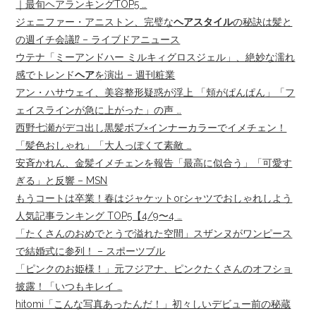
｜最旬ヘアランキングTOP5 …
ジェニファー・アニストン、完璧な
ヘアスタイル
の秘訣は髪と
の週イチ会議⁉︎ – ライブドアニュース
ウテナ「ミーアンドハー ミルキィグロスジェル」、絶妙な濡れ
感でトレンド
ヘア
を演出 – 週刊粧業
アン・ハサウェイ、美容整形疑惑が浮上 「頬がぱんぱん」「フ
ェイスラインが急に上がった」の声 …
西野七瀬がデコ出し黒髪ボブ×インナーカラーでイメチェン！
「髪色おしゃれ」「大人っぽくて素敵 …
安斉かれん、金髪イメチェンを報告「最高に似合う」「可愛す
ぎる」と反響 – MSN
もうコートは卒業！春はジャケットorシャツでおしゃれしよう
人気記事ランキング TOP5【4/9〜4 …
「たくさんのおめでとうで溢れた空間」スザンヌがワンピース
で結婚式に参列！ – スポーツブル
「ピンクのお姫様！」元フジアナ、ピンクたくさんのオフショ
披露！「いつもキレイ …
hitomi「こんな写真あったんだ！」初々しいデビュー前の秘蔵