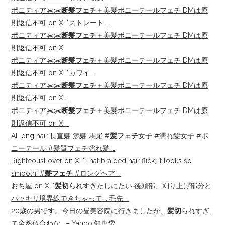
ポニティア✂️✂️
断髪フェチ
＋美髪ポニーテールフェチ DMは原
則返信不可 on X: "ストレート …
ポニティア✂️✂️
断髪フェチ
＋美髪ポニーテールフェチ DMは原
則返信不可 on X
ポニティア✂️✂️
断髪フェチ
＋美髪ポニーテールフェチ DMは原
則返信不可 on X: "カワイ …
ポニティア✂️✂️
断髪フェチ
＋美髪ポニーテールフェチ DMは原
則返信不可 on X …
ポニティア✂️✂️
断髪フェチ
＋美髪ポニーテールフェチ DMは原
則返信不可 on X …
AI long hair 長直髮 濕髮 馬尾 #
髪フェチ
女子 #濡れ髪女子 #ポ
ニーテール #髪質フェチ濡れ髪 …
RighteousLover on X: "That braided hair flick, it looks so
smooth! #
髪フェチ
#ロングヘア …
おち屋 on X: "
髪切
られすぎたしにたい 後頭部、刈り上げ部分と
パッキリ境界線できちゃって…..毛先 …
20歳の男です。今日の昼美容院に行きましたが、
髪切
られすぎ
て全然似合わな… – Yahoo!知恵袋