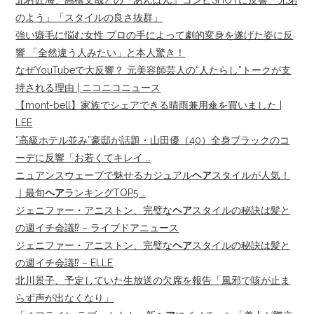
北村匠海、高橋文哉との『あんぱん』コンビSHOTに反響「兄弟
のよう」「スタイルの良さ抜群」
強い癖毛に悩む女性 プロの手によって劇的変身を遂げた姿に反
響 「全然違う人みたい」と本人驚き！
なぜYouTubeで大反響？ 元美容師芸人の“人たらし”トークが支
持される理由 | ニコニコニュース
【mont-bell】家族でシェアできる晴雨兼用傘を買いました |
LEE
“高級ホテル並み”豪邸が話題・山田優（40）全身ブラックのコ
ーデに反響「お若くてキレイ …
ニュアンスウェーブで魅せるカジュアル
ヘア
スタイルが人気！
｜最旬
ヘア
ランキングTOP5 …
ジェニファー・アニストン、完璧な
ヘア
スタイルの秘訣は髪と
の週イチ会議⁉︎ – ライブドアニュース
ジェニファー・アニストン、完璧な
ヘア
スタイルの秘訣は髪と
の週イチ会議⁉︎ – ELLE
北川景子、予定していた生放送の欠席を報告「風邪で咳が止ま
らず声が出なくなり」