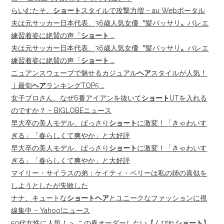
らいむたそ、
ショート
スタイルで攻撃力増 – au Webポータル
夫は元サッカー日本代表、36歳人気女優〝髪バッサリ〟バレエ
練習着姿に絶賛の声「
ショート
…
夫は元サッカー日本代表、36歳人気女優〝髪バッサリ〟バレエ
練習着姿に絶賛の声「
ショート
…
ニュアンスウェーブで魅せるカジュアル
ヘア
スタイルが人気！
｜最旬
ヘア
ランキングTOP5 …
女子プロさん、なぜ6番アイアンを抜いて
ショート
UTを入れる
のですか？ – BIGLOBEニュース
早大卒の美人モデル、ばっさり
ショート
に激変！「きゃわいす
ぎる」「春らしくて爽やか」と大好評
早大卒の美人モデル、ばっさり
ショート
に激変！「きゃわいす
ぎる」「春らしくて爽やか」と大好評
マイリー・サイラスの弟：ケイティ・ペリーは私の姉の真似を
しようとしたが失敗した
ナナ、キュートな
ショートヘア
とユニークなファッションに視
線集中 – Yahoo!ニュース
50代女性に人気！＞ この春オーダーしたい【くびれ
ショート
】