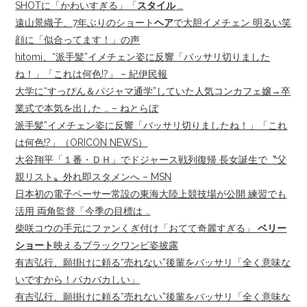
SHOTに「かわいすぎる」「
スタイル
…
遠山景織子、7年ぶりのショート
ヘア
で大胆イメチェン 明るい笑
顔に「似合ってます！」の声
hitomi、“派手髪”イメチェン姿に反響「バッサリ切りました
ね！」「これは何色!?」 – 紀伊民報
大学に“すっぴん＆パジャマ通学”していた人気コンカフェ嬢→卒
業式で本気を出した … – ねとらぼ
派手髪”イメチェン姿に反響「バッサリ切りましたね！」「これ
は何色!?」（ORICON NEWS）
大谷翔平「１番・ＤＨ」でドジャース戦列復帰 長女誕生で〝父
親リスト〟外れ即スタメンへ – MSN
日本初の電子ペーサー常設の東海大陸上競技場が公開 練習でも
活用 両角監督「今季の目標は …
柴咲コウの手元にファンくぎ付け「おてて奇麗すぎる」
ベリー
ショート
映えるブラックワンピ姿披露
有吉弘行、願掛けに頼る“売れない”後輩をバッサリ「全く意味な
いですから！バカバカしい」
有吉弘行、願掛けに頼る“売れない”後輩をバッサリ「全く意味な