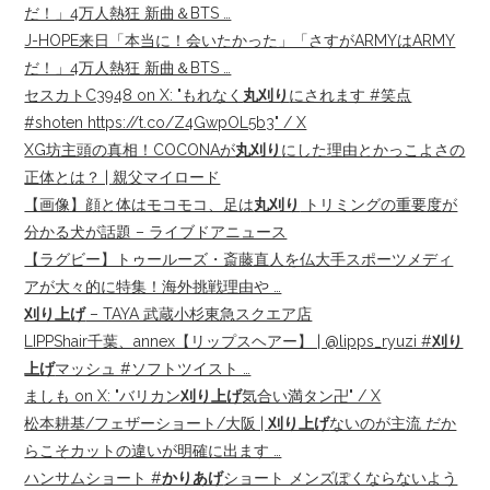
だ！」4万人熱狂 新曲＆BTS …
J-HOPE来日「本当に！会いたかった」「さすがARMYはARMY
だ！」4万人熱狂 新曲＆BTS …
セスカトC3948 on X: "もれなく
丸刈り
にされます #笑点
#shoten https://t.co/Z4GwpOL5b3" / X
XG坊主頭の真相！COCONAが
丸刈り
にした理由とかっこよさの
正体とは？ | 親父マイロード
【画像】顔と体はモコモコ、足は
丸刈り
トリミングの重要度が
分かる犬が話題 – ライブドアニュース
【ラグビー】トゥールーズ・斎藤直人を仏大手スポーツメディ
アが大々的に特集！海外挑戦理由や …
刈り上げ
– TAYA 武蔵小杉東急スクエア店
LIPPShair千葉、annex【リップスヘアー】 | @lipps_ryuzi #
刈り
上げ
マッシュ #ソフトツイスト …
ましも on X: "バリカン
刈り上げ
気合い満タン卍" / X
松本耕基/フェザーショート/大阪 |
刈り上げ
ないのが主流 だか
らこそカットの違いが明確に出ます …
ハンサムショート #
かりあげ
ショート メンズぽくならないよう