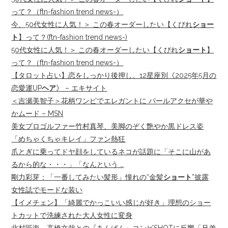
って？（ftn-fashion trend news-）
今、50代女性に人気！＞ この春オーダーしたい【くびれ
ショー
ト
】って？(ftn-fashion trend news-)
50代女性に人気！＞ この春オーダーしたい【くびれ
ショート
】
って？（ftn-fashion trend news-）
【タロット占い】恋をしっかり後押し。12星座別《2025年5月の
恋愛運UP
ヘア
》 – エキサイト
＜吉瀬美智子＞花柄ワンピでエレガントに パールアクセが華や
かムード – MSN
美女プロゴルファー竹村真琴、美脚のぞく艶やか黒ドレス姿
「めちゃくちゃキレイ」ファン熱狂
爪とぎに乗ってドヤ顔をしているネコが話題に「そこに山があ
るから的な・・・」「なんという …
剛力彩芽：「一番してみたい髪形」憧れの“金髪
ショート
”披露
女性誌でモードな装い
【イメチェン】「綺麗でかっこいい感じが好き」理想のショー
トカットで洗練された大人女性に変身