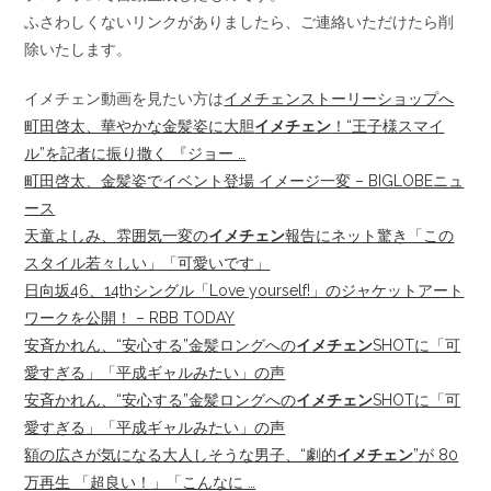
ふさわしくないリンクがありましたら、ご連絡いただけたら削
除いたします。
イメチェン動画を見たい方は
イメチェンストーリーショップへ
町田啓太、華やかな金髪姿に大胆
イメチェン
！“王子様スマイ
ル”を記者に振り撒く 『ジョー …
町田啓太、金髪姿でイベント登場 イメージ一変 – BIGLOBEニュ
ース
天童よしみ、雰囲気一変の
イメチェン
報告にネット驚き「この
スタイル若々しい」「可愛いです」
日向坂46、14thシングル「Love yourself!」のジャケットアート
ワークを公開！ – RBB TODAY
安斉かれん、“安心する”金髪ロングへの
イメチェン
SHOTに「可
愛すぎる」「平成ギャルみたい」の声
安斉かれん、“安心する”金髪ロングへの
イメチェン
SHOTに「可
愛すぎる」「平成ギャルみたい」の声
額の広さが気になる大人しそうな男子、“劇的
イメチェン
”が 80
万再生 「超良い！」「こんなに …