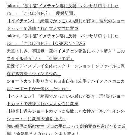
hitomi、“派手髪”
イメチェン
姿に反響「バッサリ切りました
ね！」「これは何色!?」｜愛媛新聞 …
【
イメチェン
】「綺麗でかっこいい感じが好き」理想のショー
トカットで洗練された大人女性に変身
hitomi、“派手髪”
イメチェン
姿に反響「バッサリ切りました
ね！」「これは何色!?」 | ORICON NEWS
天童よしみ、雰囲気一変の
イメチェン
報告にネット驚き「この
スタイル若々しい」「可愛いです」
最速でディスプレイ全体のスクリーンショットをファイルに保
存する方法／ウィンドウの …
ショートカット
割り当ても自由自在！左手デバイスとメカニカ
ルキーボードが一体化したGreat …
【イメチェン】「綺麗でかっこいい感じが好き」理想の
ショー
トカット
で洗練された大人女性に変身
【神業】過去
ショートカット
に失敗した女性が「あごラインの
ショート」に変身 想像以上の …
強い癖毛に悩む女性 プロの手によって劇的変身を遂げた姿に反
響 「全然違う人みたい」と本人驚き！