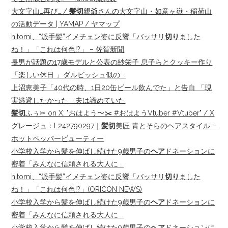
大文字山…再び… /
髪切
親爺さんの大文字山・如意ヶ嶽・稲荷山
の活動データ | YAMAP / ヤマップ
hitomi、“派手髪”イメチェン姿に反響「バッサリ
切り
ました
ね！」「これは何色!?」 – 佐賀新聞
長男が話題の17歳モデルと公表の紗栄子 息子らとクッキー作り
「楽しい休日 」ダルビッシュ似の …
上沼恵美子「40代の時、1日20缶ビール飲んでた」と告白 「現
実逃避したかった」夫は諦めていた
髪切
ふぅ✂︎ on X: "おはよう〜✂️ #おはようVtuber #Vtuber" / X
グレージュ：L242790297｜
髪切
美匠 青とそらのヘアスタイル –
ホットペッパービューティー
小学校入学から髪を伸ばし続けた9歳男子の
ヘア
ドネーションに
密着「みんなに信頼される大人に …
hitomi、“派手髪”イメチェン姿に反響「バッサリ
切り
ました
ね！」「これは何色!?」(ORICON NEWS)
小学校入学から髪を伸ばし続けた9歳男子の
ヘア
ドネーションに
密着「みんなに信頼される大人に …
小学校入学から髪を伸ばし続けた9歳男子の
ヘア
ドネーションに