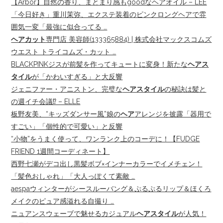
【Arbor】自然の香り、まとまり感もgoodなヘアオイル – LEE
「今日好き」重川茉弥、エクステ装着のピンクロングヘアで雰
囲気一変「最強に似合ってる …
ヘアカット
専門店 美容師(133365884) | 株式会社マックスコムズ
ウエスト トライコムズ・カット …
BLACKPINKジスが前髪を作ってキュートに変身！新たな
ヘアス
タイル
が「かわいすぎる」と大反響
ジェニファー・アニストン、完璧な
ヘアスタイル
の秘訣は髪と
の週イチ会議⁉︎ – ELLE
板野友美、“キッズダンサー風”娘の
ヘア
アレンジを披露「器用で
すごい」「個性的で可愛い」と反響
“小物”をうまく使って、ワンランク上のコーデに！【FUDGE
FRIEND 1週間コーディネート】
西野七瀬がデコ出し黒髪ボブ×インナーカラーでイメチェン！
「髪色おしゃれ」「大人っぽくて素敵 …
aespaウィンターがシースルーバング＆ぷるぷるリップ＆ほくろ
メイクのピュア感溢れる自撮り …
ニュアンスウェーブで魅せるカジュアル
ヘアスタイル
が人気！