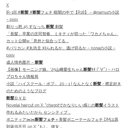
X
[R-18] #
断髪
#
断髪
フェチ 暗闇の中で【R18】 – @namuの小説
– pixiv
剃りっ怒 45 すなっち
断髪
剃髪
「長髪」卒業の庄司智春、ミキティが切った「ワカメちゃん」
カット公開w「意外と似合ってる …
#バリカン #丸坊主 刈られるか、逃げ切るか – rionaの小説 –
pixiv
成人情色图片 –
断髪
【画像】モーニング娘。'25山﨑愛生ちゃん
断髪
ｷﾀ (ﾟ∀ﾟ) – ハロ
プロちゃん情報局
小説「ハイスクール・ボブ」 20－1 | なんとなく
断髪
・襟足好き
のためのようなブログ
断髪
ＤＶＤ
Novelai haircut on X: "chagptでかなりいい感じの
断髪
イラスト
作れるみたいだから センシティブ …
ポニティア✂️✂️
断髪フェチ
＋美髪ポニーテールフェチ DMは原
則返信不可 on X: "もし、彼女 …