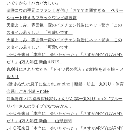
いですから！バカバカしい」
柴咲コウの手元にファンくぎ付け「おてて奇麗すぎる」
ベリー
ショート
映えるブラックワンピ姿披露
天童よしみ、雰囲気一変のイメチェン報告にネット驚き「この
スタイル若々しい」「可愛いです」
天童よしみ、雰囲気一変のイメチェン報告にネット驚き「この
スタイル若々しい」「可愛いです」
J-HOPE来日「本当に！会いたかった」「さすがARMYはARMY
だ！」4万人熱狂 新曲＆BTS …
丸刈り
にされた女たち 「ドイツ兵の恋人」の戦後を辿る旅 – メ
ルカリ
7話 あなたの息子に生まれ…anothe｜断髪・坊主・
丸刈り
・体育
会系しごき小説 – note
沖浜貴彦 バス路線探検家ちょんびん(第一
丸刈り
) on X: "ブルー
リバーさんのライブでなつみかん …
J-HOPE来日「本当に！会いたかった」「さすがARMYはARMY
だ！」4万人熱狂 新曲 … – 山形新聞
J-HOPE来日「本当に！会いたかった」「さすがARMYはARMY