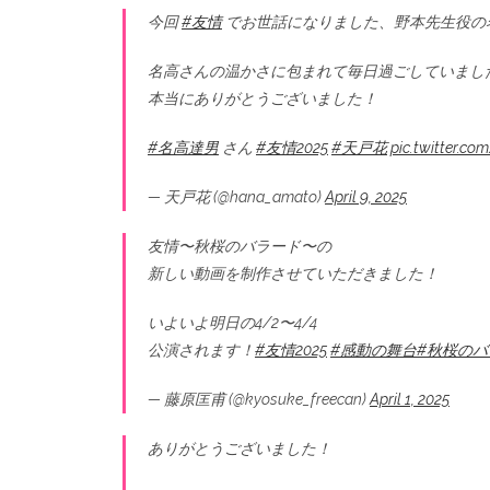
今回
#友情
でお世話になりました、野本先生役の
名高さんの温かさに包まれて毎日過ごしていまし
本当にありがとうございました！
#名高達男
さん
#友情2025
#天戸花
pic.twitter.c
— 天戸花 (@hana_amato)
April 9, 2025
友情〜秋桜のバラード〜の
新しい動画を制作させていただきました！
いよいよ明日の4/2〜4/4
公演されます！
#友情2025
#感動の舞台
#秋桜のバ
— 藤原匡甫 (@kyosuke_freecan)
April 1, 2025
ありがとうございました！