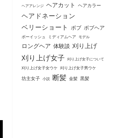
ヘアカット
ヘアカラー
ヘアアレンジ
ヘアドネーション
ベリーショート
ボブ
ボブヘア
ボーイッシュ
ミディアムヘア
モデル
刈り上げ
ロングヘア
体験談
刈り上げ女子
刈り上げ女子について
刈り上げ女子女ウケ
刈り上げ女子男ウケ
断髪
坊主女子
黒髪
金髪
小説