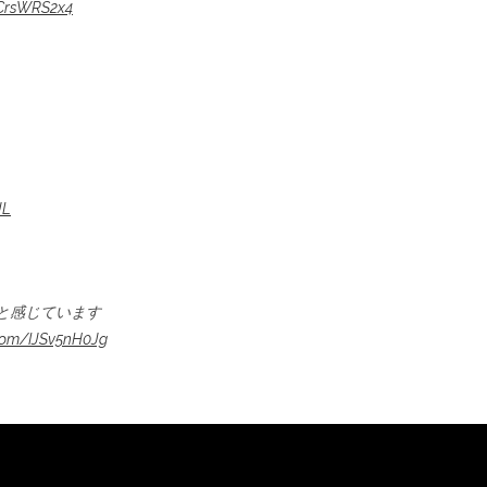
cCrsWRS2x4
JL
と感じています
r.com/IJSv5nH0Jg