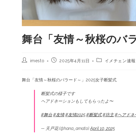
舞台「友情～秋桜のバラ
imesto
2025年4月11日
イメチェン速報
舞台「友情～秋桜のバラード～」2025女子断髪式
断髪式の様子です
ヘアドネーションもしてもらったよ〜
#舞台
#友情
#友情2025
#断髪式
#坊主
#ヘアドネ
— 天戸花 (@hana_amato)
April 10, 2025