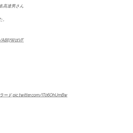
名高達男さん
た。
om/A8II7W0tVF
ラード
pic.twitter.com/IT06OhUmBw