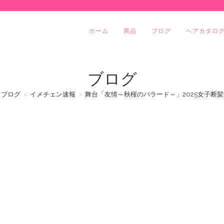
ホーム
商品
ブログ
ヘアカタロ
ブログ
ブログ
>
イメチェン速報
>
舞台「友情～秋桜のバラード～」2025女子断髪