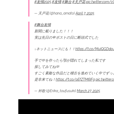
#友情2025
#友情
#舞台
#天戸花
pic.twitter.com/
— 天戸花 (@hana_amato)
April 7, 2025
#舞台友情
新聞に載りました！！！
実は先日の🌹ポストの日に断頭式でした
↓ネットニュースにも！！
https://t.co/MuIQGDdq
手で🫶を作ったら顎が隠れてしまった私です
探してみてね🫶
すごく素敵な作品だと稽古を進めていく中でずっ
是非来てね！
https://t.co/oEfZTM6IFg
pic.twitte
— 衿歌 (@Erika_toufusuki)
March 27, 2025