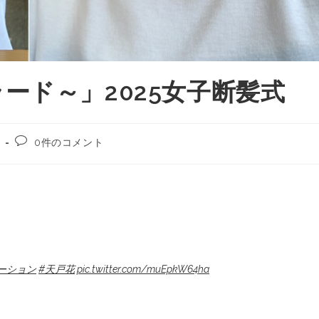
ード～」2025女子断髪式
0件のコメント
ーション
#天戸花
pic.twitter.com/muEpkW64ha