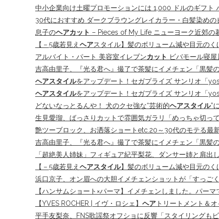
中小企業向け土曜プロモーションには 1,000 ドルのギフト バ
30代におすすめ ダークブラウングレイカラー・白髪染め
息子の
ヘアカット
– Pieces of My Life ニューヨーク近郊の
【－5歳若見え
ヘア
スタイル】髪のボリューム減や目元のく
アルバイト・パート 美容室イレブン
カット
ビバモール寝屋川
吉高由里子、『光る君へ』撮了で茶髪にイメチェン「黒髪の反
ヘアスタイル
をアップデート！セガプライズ サンリオ「yoshi
ヘアスタイル
をアップデート！セガプライズ サンリオ「yoshiki
どないなっとるんや！ 犬のクセ強な“芸術的
ヘアスタイル
”
生見愛瑠、ばっさりカットで雰囲気ガラリ「めっちゃ切ってる」
艶ツーブロック、お洒落ショートetc.20～30代のモテる最
吉高由里子、『光る君へ』撮了で茶髪にイメチェン「黒髪の反
「超絶美人姉妹」フィギュア紀平梨花、ダンサー姉と肩出し
【－5歳若見え
ヘアスタイル
】髪のボリューム減や目元のく
浜口京子、オン眉への大胆イメチェンショットが「すっごく
【ハンサムショート×パーマ】イメチェンしました。パーマでス
【YVES ROCHER | イヴ・ロシェ】
ヘア
トリートメント＆オイ
平手友梨奈、FNS歌謡祭オフショに反響「スタイリングも