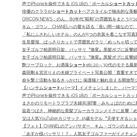
声でiPhoneを操作できる iOS 18の「ボーカル
ショートカッ
俳優のクララが
ショートカット
ヘアスタイルで独歩的な美貌
ORICON NEWS：のん、80年代“昭和”の雰囲気をまとう5
キム・ゴウン、CHANELへの愛を語る「長い間一緒なので、もう
「私にふさわしいホテル」のんが5つの衣装を着こなす写真到着
生見愛瑠、ばっさりカットで雰囲気ガラリ「めっちゃ切ってる」
女子ゴルフ柏原明日架、バッサリ〝激変〟黒髪ボブに反響続
女子ゴルフ柏原明日架、バッサリ〝激変〟黒髪ボブに反響続
艶ツーブロック、お洒落
ショート
etc.20～30代のモテる最
森田剛＆宮沢りえの夫婦プライベート写真公開「貴重すぎ
命を繋ぐ活動を知るきっかけに 保護猫と触れ合える開放型
【ハンサム
ショート
×パーマ】イメチェンしました。パーマでス
声でiPhoneを操作できる iOS 18の「ボーカルショートカッ
まさかのリモートラブラブ夫婦共演⁉妻・みちょぱのために
益若つばさ、神秘的な黒髪ブルーカラコンメイクに反響「め
父は人気YouTuberカジサック…15歳モデル〝天使すぎる
【フォト】CHANELのアンバサダー、キム・ゴウンのまぶしい
「あすか様バッサリ！？」人気女子ゴルファーがイメチェン「