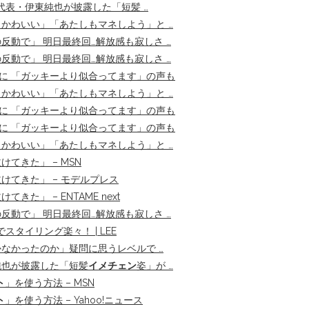
代表・伊東純也が披露した「短髪 …
かわいい」「あたしもマネしよう」と …
反動で」 明日最終回…解放感も寂しさ …
反動で」 明日最終回…解放感も寂しさ …
に 「ガッキーより似合ってます」の声も
かわいい」「あたしもマネしよう」と …
に 「ガッキーより似合ってます」の声も
に 「ガッキーより似合ってます」の声も
かわいい」「あたしもマネしよう」と …
てきた」 – MSN
けてきた」 – モデルプレス
きた」 – ENTAME next
反動で」 明日最終回…解放感も寂しさ …
スタイリング楽々！ | LEE
なかったのか」疑問に思うレベルで …
純也が披露した「短髪
イメチェン
姿」が …
ト
」を使う方法 – MSN
ト
」を使う方法 – Yahoo!ニュース