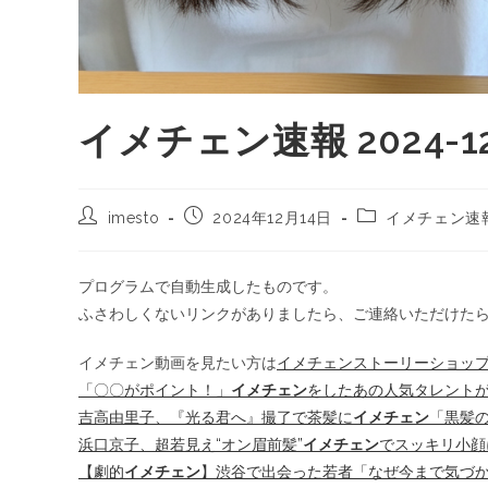
イメチェン速報 2024-12
imesto
2024年12月14日
イメチェン速
プログラムで自動生成したものです。
ふさわしくないリンクがありましたら、ご連絡いただけた
イメチェン動画を見たい方は
イメチェンストーリーショッ
「〇〇がポイント！」
イメチェン
をしたあの人気タレントが
吉高由里子、『光る君へ』撮了で茶髪に
イメチェン
「黒髪の
浜口京子、超若見え“オン眉前髪”
イメチェン
でスッキリ小顔
【劇的
イメチェン
】渋谷で出会った若者「なぜ今まで気づか