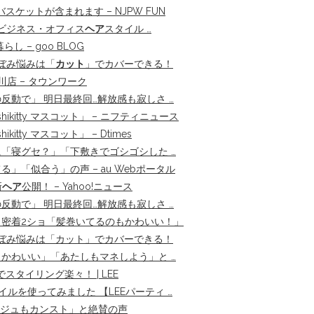
スケットが含まれます – NJPW FUN
のビジネス・オフィス
ヘア
スタイル …
暮らし – goo BLOG
ぼみ悩みは「
カット
」でカバーできる！
店 – タウンワーク
動で」 明日最終回…解放感も寂しさ …
kitty マスコット」 – ニフティニュース
tty マスコット」 – Dtimes
に「寝グセ？」「下敷きでゴシゴシした …
「似合う」の声 – au Webポータル
新
ヘア
公開！ – Yahoo!ニュース
動で」 明日最終回…解放感も寂しさ …
密着2ショ「髪巻いてるのもかわいい！」
ぼみ悩みは「カット」でカバーできる！
かわいい」「あたしもマネしよう」と …
タイリング楽々！ | LEE
ルを使ってみました 【LEEパーティ …
ビジュもカンスト」と絶賛の声