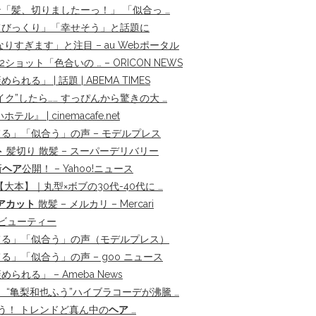
髪、切りましたーっ！」 「似合っ …
てびっくり」「幸せそう」と話題に
すぎます」と注目 – au Webポータル
ット「色合いの … – ORICON NEWS
 | 話題 | ABEMA TIMES
イク”したら…… すっぴんから驚きの大 …
| cinemacafe.net
る」「似合う」の声 – モデルプレス
ト
髪切り 散髪 – スーパーデリバリー
新
ヘア
公開！ – Yahoo!ニュース
大本】｜丸型×ボブの30代-40代に …
アカット
散髪 – メルカリ – Mercari
ービューティー
てる」「似合う」の声（モデルプレス）
」「似合う」の声 – goo ニュース
る」 – Ameba News
、“亀梨和也ふう”ハイブラコーデが沸騰 …
う！ トレンドど真ん中の
ヘア
…