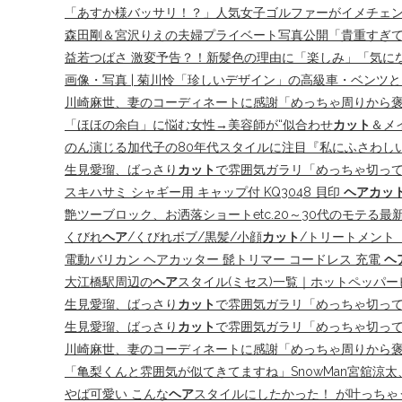
「あすか様バッサリ！？」人気女子ゴルファーがイメチェン「
森田剛＆宮沢りえの夫婦プライベート写真公開「貴重すぎ
益若つばさ 激変予告？！新髪色の理由に「楽しみ」「気になり
画像・写真 | 菊川怜「珍しいデザイン」の高級車・ベンツと2ショ
川崎麻世、妻のコーディネートに感謝「めっちゃ周りから褒められる」
「ほほの余白」に悩む女性→美容師が“似合わせ
カット
＆メ
のん演じる加代子の80年代スタイルに注目『私にふさわしいホテル』 
生見愛瑠、ばっさり
カット
で雰囲気ガラリ「めっちゃ切って
スキハサミ シャギー用 キャップ付 KQ3048 貝印
ヘアカッ
艶ツーブロック、お洒落ショートetc.20～30代のモテる最
くびれ
ヘア
/くびれボブ/黒髪/小顔
カット
/トリートメント【
電動バリカン ヘアカッター 髭トリマー コードレス 充電
ヘ
大江橋駅周辺の
ヘア
スタイル(ミセス)一覧｜ホットペッパ
生見愛瑠、ばっさり
カット
で雰囲気ガラリ「めっちゃ切っ
生見愛瑠、ばっさり
カット
で雰囲気ガラリ「めっちゃ切ってる
川崎麻世、妻のコーディネートに感謝「めっちゃ周りから褒められ
「亀梨くんと雰囲気が似てきてますね」SnowMan宮舘涼太
やば可愛い こんな
ヘア
スタイルにしたかった！ が叶っちゃ