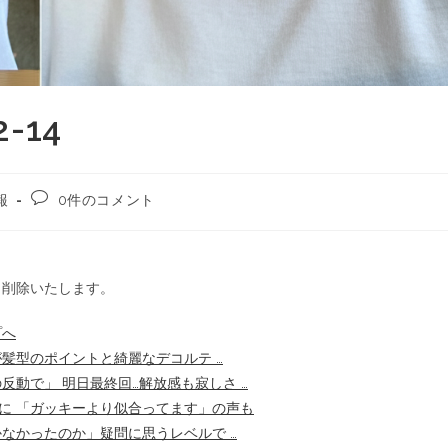
-14
報
0件のコメント
ら削除いたします。
プへ
髪型のポイントと綺麗なデコルテ …
反動で」 明日最終回…解放感も寂しさ …
に 「ガッキーより似合ってます」の声も
なかったのか」疑問に思うレベルで …