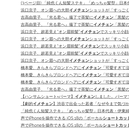
(3ページ目) 「純也くん短髪ステキ」「めっちゃ髪型」日本
浜口京子、オン眉への大胆
イメチェン
ショットが「すっごく
吉高由里子、『光る君へ』撮了で茶髪に
イメチェン
「黒髪の
吉高由里子、『光る君へ』撮了で茶髪に
イメチェン
「黒髪の
浜口京子、超若見え“オン眉前髪”
イメチェン
でスッキリ小顔
浜口京子、オン眉への大胆
イメチェン
ショットが「すっごく
浜口京子、超若見え“オン眉前髪”
イメチェン
でスッキリ小顔
浜口京子、超若見え“オン眉前髪”
イメチェン
でスッキリ小顔
浜口京子、オン眉への大胆
イメチェン
ショットが「すっごく
橋本愛、きらきらブロンドヘアに
イメチェン
「可愛すぎて泣け
橋本愛、きらきらブロンドヘアに
イメチェン
「可愛すぎて泣
橋本愛、きらきらブロンドヘアに
イメチェン
「可愛すぎて泣けて
吉高由里子、『光る君へ』撮了で茶髪に
イメチェン
「黒髪の
【ハンサムショート×パーマ】
イメチェン
しました。パーマで
【劇的
イメチェン
】渋谷で出会った若者「なぜ今まで気づか
「純也くん短髪ステキ」「めっちゃ髪型」日本代表・伊東
声でiPhoneを操作できる iOS 18の「ボーカル
ショートカッ
声でiPhoneを操作できる iOS 18の「ボーカル
ショートカッ