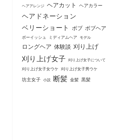
ヘアカット
ヘアカラー
ヘアアレンジ
ヘアドネーション
ベリーショート
ボブ
ボブヘア
ボーイッシュ
ミディアムヘア
モデル
刈り上げ
ロングヘア
体験談
刈り上げ女子
刈り上げ女子について
刈り上げ女子女ウケ
刈り上げ女子男ウケ
断髪
坊主女子
黒髪
金髪
小説