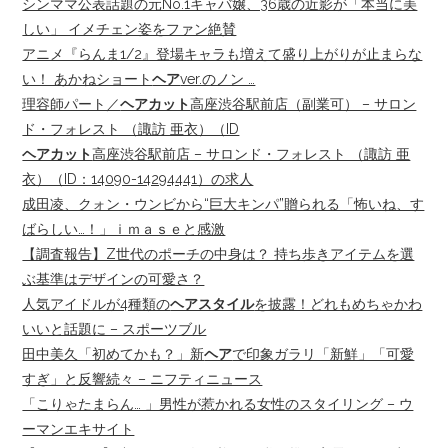
シンママ公表話題の元No.1キャバ嬢、36歳の近影が「本当に美
しい」 イメチェン姿をファン絶賛
アニメ『らんま1/2』登場キャラも増えて盛り上がりが止まらな
い！ あかねショート
ヘア
ver.のノン …
理容師パート／
ヘアカット
高座渋谷駅前店（副業可） – サロン
ド・フォレスト （諏訪 亜衣）（ID
ヘアカット
高座渋谷駅前店 – サロンド・フォレスト （諏訪 亜
衣）（ID：14090-14294441）の求人
成田凌、クォン・ウンビから“巨大キンパ”贈られる「怖いね、す
ばらしい…！」ｉｍａｓｅと感激
【調査報告】Z世代のポーチの中身は？ 持ち歩きアイテムを選
ぶ基準はデザインの可愛さ？
人気アイドルが4種類の
ヘアスタイル
を披露！どれもめちゃかわ
いいと話題に – スポーツブル
田中美久「初めてかも？」新
ヘア
で印象ガラリ「新鮮」「可愛
すぎ」と反響続々 – ニフティニュース
「こりゃたまらん… 」男性が惹かれる女性のスタイリング – ウ
ーマンエキサイト