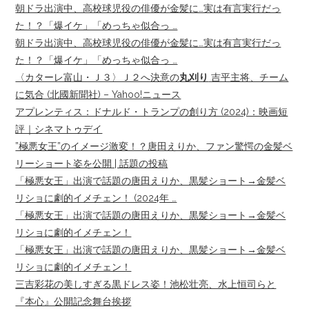
朝ドラ出演中、高校球児役の俳優が金髪に…実は有言実行だっ
た！？「爆イケ」「めっちゃ似合っ …
朝ドラ出演中、高校球児役の俳優が金髪に…実は有言実行だっ
た！？「爆イケ」「めっちゃ似合っ …
〈カターレ富山・Ｊ３〉Ｊ２へ決意の
丸刈り
吉平主将、チーム
に気合 (北國新聞社) – Yahoo!ニュース
アプレンティス：ドナルド・トランプの創り方 (2024)：映画短
評｜シネマトゥデイ
”極悪女王”のイメージ激変！？唐田えりか、ファン驚愕の金髪ベ
リーショート姿を公開 | 話題の投稿
「極悪女王」出演で話題の唐田えりか、黒髪ショート→金髪ベ
リショに劇的イメチェン！ (2024年 …
「極悪女王」出演で話題の唐田えりか、黒髪ショート→金髪ベ
リショに劇的イメチェン！
「極悪女王」出演で話題の唐田えりか、黒髪ショート→金髪ベ
リショに劇的イメチェン！
三吉彩花の美しすぎる黒ドレス姿！池松壮亮、水上恒司らと
『本心』公開記念舞台挨拶