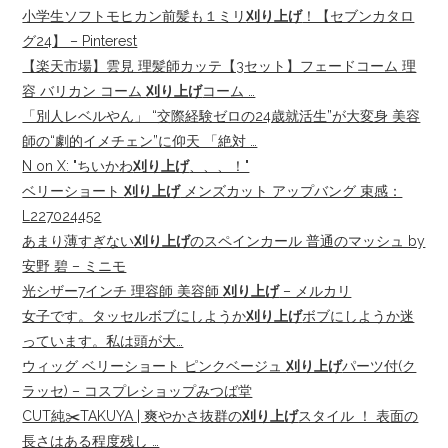
小学生ソフトモヒカン前髪も１ミリ
刈り上げ
！【セブンカタロ
グ24】 – Pinterest
【楽天市場】雲見 理髪師カッテ【3セット】フェードコーム 理
容 バリカン コーム
刈り上げ
コーム …
「別人レベルやん」 “交際経験ゼロの24歳就活生”が大変身 美容
師の“劇的イメチェン”に仰天 「絶対 …
N on X: "ちいかわ
刈り上げ
、、、！"
ベリーショート
刈り上げ
メンズカット アップバング 束感：
L227024452
あまり薄すぎない
刈り上げ
のスペインカール 普通のマッシュ by
安野 碧 – ミニモ
光シザー7インチ 理容師 美容師
刈り上げ
– メルカリ
女子です。タッセルボブにしようか
刈り上げ
ボブにしようか迷
っています。私は頭が大…
ウィッグ ベリーショート ピンクベージュ
刈り上げ
パーツ付(ク
ラッセ) – コスプレショップみつば堂
CUT純✂️TAKUYA | 爽やかさ抜群の
刈り上げ
スタイル ！ 表面の
長さはある程度残し …