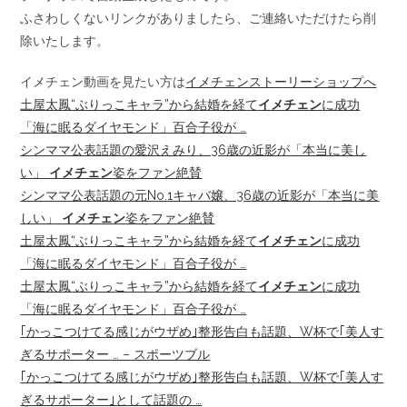
ふさわしくないリンクがありましたら、ご連絡いただけたら削
除いたします。
イメチェン動画を見たい方は
イメチェンストーリーショップへ
土屋太鳳“ぶりっこキャラ”から結婚を経て
イメチェン
に成功
「海に眠るダイヤモンド」百合子役が …
シンママ公表話題の愛沢えみり、36歳の近影が「本当に美し
い」
イメチェン
姿をファン絶賛
シンママ公表話題の元No.1キャバ嬢、36歳の近影が「本当に美
しい」
イメチェン
姿をファン絶賛
土屋太鳳“ぶりっこキャラ”から結婚を経て
イメチェン
に成功
「海に眠るダイヤモンド」百合子役が …
土屋太鳳“ぶりっこキャラ”から結婚を経て
イメチェン
に成功
「海に眠るダイヤモンド」百合子役が …
｢かっこつけてる感じがウザめ｣整形告白も話題、W杯で｢美人す
ぎるサポーター … – スポーツブル
｢かっこつけてる感じがウザめ｣整形告白も話題、W杯で｢美人す
ぎるサポーター｣として話題の …