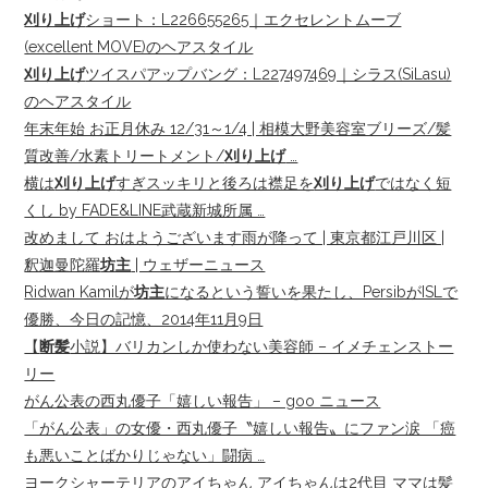
刈り上げ
ショート：L226655265｜エクセレントムーブ
(excellent MOVE)のヘアスタイル
刈り上げ
ツイスパアップバング：L227497469｜シラス(SiLasu)
のヘアスタイル
年末年始 お正月休み 12/31～1/4 | 相模大野美容室ブリーズ/髪
質改善/水素トリートメント/
刈り上げ
…
横は
刈り上げ
すぎスッキリと後ろは襟足を
刈り上げ
ではなく短
くし by FADE&LINE武蔵新城所属 …
改めまして おはようございます雨が降って | 東京都江戸川区 |
釈迦曼陀羅
坊主
| ウェザーニュース
Ridwan Kamilが
坊主
になるという誓いを果たし、PersibがISLで
優勝、今日の記憶、2014年11月9日
【
断髪
小説】バリカンしか使わない美容師 – イメチェンストー
リー
がん公表の西丸優子「嬉しい報告」 – goo ニュース
「がん公表」の女優・西丸優子〝嬉しい報告〟にファン涙 「癌
も悪いことばかりじゃない」闘病 …
ヨークシャーテリアのアイちゃん アイちゃんは2代目 ママは髪