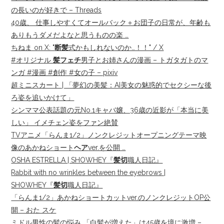
の長いのが好きで – Threads
40歳、 仕事しやすくてオールバック＋お団子の日常が、年齢も
ありもうダメだよなと思うものの楽 …
ちねま on X: "
断髪
式かもしれないのか…！！" / X
#オリジナル
髪フェチ
男子とお姉さんの漫画 – トガタガトのマ
ンガ #漫画 #創作 #女の子 – pixiv
超ミニスカート | 「夢幻の美髪：AI美女の魅惑的でセクシーな後
ろ姿を追いかけて」
シンママ公表話題の元No.1キャバ嬢、36歳の近影が「本当に美
しい」 イメチェン姿をファン絶賛
TVアニメ「らんま1/2」ノンクレジットオープニングテーマ映
像のあかねショート
ヘア
ver.を公開 …
OSHA ESTRELLA | SHOWHEY『
髪切
職人日記』
Rabbit with no wrinkles between the eyebrows |
SHOWHEY『
髪切
職人日記』
「らんま1/2」あかねショートカットver.のノンクレジットOP公
開 – おた スケ
ミドル男性の髪の悩み 「白髪が増えた」は45歳を境に激増 –