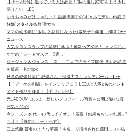
【LEE12月号】迷っている人は必見！”私の推し家電”をもう少し
語りたい | LEE
ゆうちゃみだけじゃない！ 話題沸騰中の“ギャルモデル” 16歳で
妊娠“
スタイル
抜群”美女も
ママの幼少期に“激似”と話題になった1歳息子半年後 – BIGLOBE
ニュース
人気サロンスタッフの髪型に学ぶ！最新
ヘア
SNAP、メンズにお
すすめ「シートマスク」6選 …
ジェジュン＆ジュンス「JX」、二人でのライブ開催…思い出の曲
も披露 – Korepo
秋冬の乾燥対策に 乾燥さん・保湿力スキンケアバーム – LEE
【「ブーケの刺繍」をインテリアに 】LEE100人隊2名のハンド
メイド作品を拝見！【手づくり部】
元LABOUM ユルヒ、新しいプロフィール写真を公開…清純な雰
囲気 – MSN
今シーズン30代・40代にイチオシ！若返り効果もおしゃれ感UP
も叶う【最旬ショート
ヘア
】
三上悠亜 芸名のような華麗「本名」で招待された藤田ニコル結