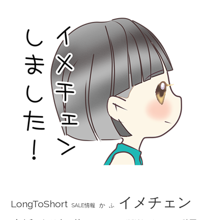
イメチェン
LongToShort
か
SALE情報
ふ