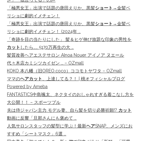
さ」「似合ってる」の声
「極悪女王」出演で話題の唐田えりか、黒髪
ショート
→金髪ベ
リショに劇的イメチェン！
「極悪女王」出演で話題の唐田えりか、黒髪
ショート
→金髪ベ
リショに劇的イメチェン！ (2024年 …
「奇跡を目の当たりにした」 髪＆ヒゲ伸び放題な印象の男性を
カット
したら…… 5170万再生の大 …
髪質改善ヘアエステサロン AInoa Nouer アイノア ヌエール
代々木店カミシツカイゼン … – OZmall
KOKO 本八幡（旧OREO.coco）ココモトヤワタ – OZmall
ママの
ヘアカット
、上達してる？！ | 桃オフィシャルブログ
Powered by Ameba
FANTASTICS中島颯太、ネクタイのおしゃれすぎる着こなし方を
大公開！！ – スポーツブル
夫は侍ジャパン主力 モデル妻、自ら髪を切り必勝祈願!?
カット
動画に反響「旦那さんにも褒めて …
人気サロンスタッフの髪型に学ぶ！最新
ヘア
SNAP、メンズにお
すすめ「シートマスク」6選 …