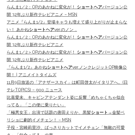
らんま1／2：OPのあかねに変化が！
ショートヘア
バージョン公
開 32年ぶり新作テレビアニメ – MSN
アニメ『らんま1/2』登場キャラも増えて盛り上がりが止まらな
い！ あかね
ショートヘア
ver.のノン …
らんま1／2：OPのあかねに変化が！
ショートヘア
バージョン公
開 32年ぶり新作テレビアニメ
らんま1／2＞OPのあかねに変化が！
ショートヘア
バージョン公
開 32年ぶり新作テレビアニメ
『らんま1/2』あかね
ショートへア
ver.ノンクレジットOP映像公
開！ | アニメイトタイムズ
11月9日放送の「アナザースカイ」は町田啓太がイタリアへ。(日
テレTOPICS) – goo ニュース
比嘉愛未、キャビンアテンダント姿に反響「めちゃくちゃ似合
ってる」「この便に乗りたい」
「極悪女王」出演で話題の唐田えりか、黒髪
ショート
→金髪ベ
リショに劇的イメチェン！ – MSN
子役・宮崎莉里沙、ばっさりカットでイメチェン「無敵の可愛