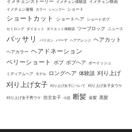
イメチェンストーリー
イメチェン映画
イメチェン体験談
ショート
イメチェン速報
カラー
シャンプー
ショートカット
ショートヘア
ショートボブ
ツーブロック
ニュース
セミロング
ダイエット
ダイエット体験談
バッサリ
ヘアカット
パーマ
バリカン
ヘアアレンジ
ヘアドネーション
ヘアカラー
ベリーショート
ボブ
ボブヘア
ボーイッシュ
刈り上げ
ロングヘア
体験談
ミディアムヘア
モデル
刈り上げ女子
刈り上げ女子女ウケ
刈り上げ女子について
断髪
坊主女子
黒髪
金髪
刈り上げ女子男ウケ
小説