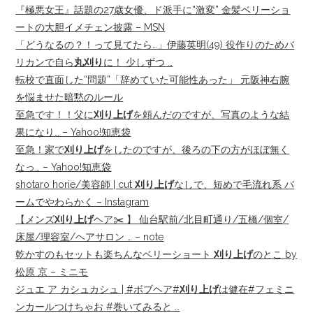
『極悪女王』話題の27歳女優、ド派手に“激変” 金髪ベリーショ
ートの大胆イメチェン披露 – MSN
「どうなるの？！って見てたら…」伊藤英明(49) 役作りのためバ
リカンで自ら
丸刈り
に！ 少しずつ …
転校で直面した“問題”「辞めていた可能性あった」 元阪神右腕
を悩ませた暗黙のルール
至急です！！父に
刈り上げ
を頼んだのですが、写真のような結
果になり… – Yahoo!知恵袋
至急！家で
刈り上げ
をしたのですが、後ろの下の方がほぼ無く
なっ… – Yahoo!知恵袋
shotaro horie/美容師 | cut
刈り上げ
なしで、短めで毛流れ系 バ
ームでやわらかく – Instagram
【メンズ
刈り上げ
ヘア✂️ 】 仙台駅前/北目町通り/五橋/個室/
床屋/理容室/ヘアサロン … – note
乾かすのもセットも楽ちんなベリーショート
刈り上げ
のとこ by
松原 京 – ミニモ
ジュエ ア カシュカシュ | #ボブヘア#
刈り上げ
は健在#フェミニ
ンカールつけちゃお #巻いてみると …