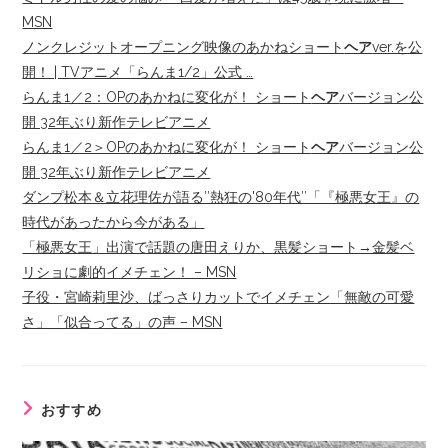
MSN
ノンクレジットオープニング映像のあかねショート
ヘア
ver.を公
開！ | TVアニメ「らんま1/2」公式 …
らんま1／2：OPのあかねに変化が！ ショート
ヘア
バージョン公
開 32年ぶり新作テレビアニメ
らんま1／2＞OPのあかねに変化が！ ショート
ヘア
バージョン公
開 32年ぶり新作テレビアニメ
ダンプ松本＆立花理佐が語る″熱狂の'80年代″「『極悪女王』の
時代があったから今がある」
「極悪女王」出演で話題の唐田えりか、黒髪ショート→金髪ベ
リショに劇的イメチェン！ – MSN
子役・宮崎莉里沙、ばっさりカットでイメチェン「無敵の可愛
さ」「似合ってる」の声 – MSN
おすすめ