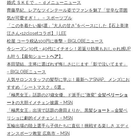
婚式 ＳＫＥで … – ｄメニューニュース
齊藤早紀、レアなツインテール姿でファンを魅了「甘辛な雰囲
気が可愛すぎ！」 – スポーツブル
「この冬着たい服5選」“大人の甘さ”をベースにした【石上美津
江さん×12closetコラボ】 | LEE
松屋 コーラ税込100円に衝撃 – BIGLOBEニュース
今シーズン30代・40代にイチオシ！若返り効果もおしゃれ感UP
も叶う【最旬ショート
ヘア
】
本田望結、主将に選ばれず悔しさにじます「影で泣いてます」
– BIGLOBEニュース
人気サロンスタッフの髪型に学ぶ！最新ヘアSNAP、メンズにお
すすめ「シートマスク」6選 …
『極悪女王』話題の27歳女優、ド派手に“激変” 金髪
ベリーショ
ート
の大胆イメチェン披露 – MSN
「極悪女王」出演で話題の唐田えりか、黒髪
ショート
→金髪ベ
リショに劇的イメチェン！ – MSN
五輪出場の陸上選手ら子供たちに直伝！挑戦する楽しさ エディ
オンスポーツ教室 広島市 – MSN