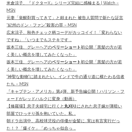
米倉涼子、『ドクターX』シリーズ完結に感極まる | Watch –
MSN
元妻「覚醒剤買ってきて」と頼まれた 被告人質問で新たな証言
“紀州のドン・ファン”殺害の罪 – MSN
広末涼子、秋色チェック柄コーデがカッコイイ！「変わらない
ですね」「いつまでもステキです …
坂本三佳、グレーヘアの
ベリーショート
初公開「黒髪の方が若
く美しい概念を壊してみたくなった」
坂本三佳、グレーヘアの
ベリーショート
初公開「黒髪の方が若
く美しい概念を壊してみたくなった」
"神聖な動物"に踏まれたい。インドで牛の通り道に横たわる信者
たち – MSN
『キャプテン・アメリカ』第4弾、新予告編公開！ハリソン・フ
ォードがレッドハルクに変身（動画）
【修羅場】息子夫婦宅に行くと
丸刈り
にされた息子嫁が薄暗い
部屋でひっそり孫を抱いていた。私 …
朝ドラ出演中、高校球児役の俳優が金髪に…実は有言実行だっ
た！？「爆イケ」「めっちゃ似合っ …