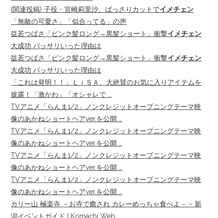
(関連投稿) 子役・宮崎莉里沙、ばっさりカットで
イメチェン
「無敵の可愛さ」「似合ってる」の声
益若つばさ「ピンク髪ロング→黒髪ショート」衝撃
イメチェン
大成功 バッサリいった理由は
益若つばさ「ピンク髪ロング→黒髪ショート」衝撃
イメチェン
大成功 バッサリいった理由は
「これは発明！！」ＬｉＳＡ、大絶賛のお気に入りアイテムを
披露！「激かわ」「オシャレで …
TVアニメ「らんま1/2」ノンクレジットオープニングテーマ映
像のあかねショートヘアver.を公開 …
TVアニメ「らんま1/2」ノンクレジットオープニングテーマ映
像のあかねショートヘアver.を公開 …
TVアニメ「らんま1/2」ノンクレジットオープニングテーマ映
像のあかねショートヘアver.を公開 …
TVアニメ「らんま1/2」ノンクレジットオープニングテーマ映
像のあかねショートヘアver.を公開 …
カリー山 極楽寺 －お寺で癒され カレーめっちゃ食べよ－ – 新
潟イベントガイド | Komachi Web