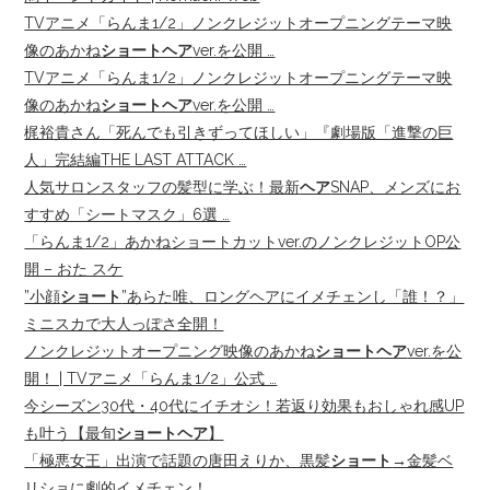
TVアニメ「らんま1/2」ノンクレジットオープニングテーマ映
像のあかね
ショートヘア
ver.を公開 …
TVアニメ「らんま1/2」ノンクレジットオープニングテーマ映
像のあかね
ショートヘア
ver.を公開 …
梶裕貴さん「死んでも引きずってほしい」『劇場版「進撃の巨
人」完結編THE LAST ATTACK …
人気サロンスタッフの髪型に学ぶ！最新
ヘア
SNAP、メンズにお
すすめ「シートマスク」6選 …
「らんま1/2」あかねショートカットver.のノンクレジットOP公
開 – おた スケ
”小顔
ショート
”あらた唯、ロングヘアにイメチェンし「誰！？」
ミニスカで大人っぽさ全開！
ノンクレジットオープニング映像のあかね
ショートヘア
ver.を公
開！ | TVアニメ「らんま1/2」公式 …
今シーズン30代・40代にイチオシ！若返り効果もおしゃれ感UP
も叶う【最旬
ショートヘア
】
「極悪女王」出演で話題の唐田えりか、黒髪
ショート
→金髪ベ
リショに劇的イメチェン！