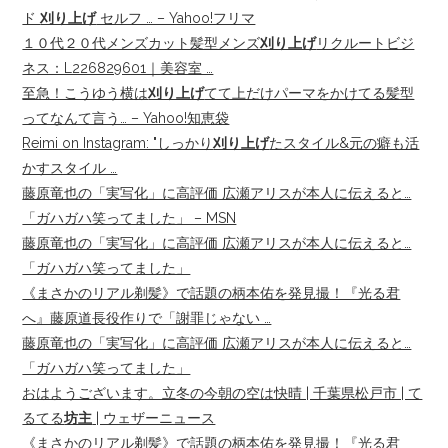
ド
刈り上げ
セルフ … – Yahoo!フリマ
１０代２０代メンズカット髪型メンズ
刈り上げ
リクルートビジ
ネス：L226829601｜美容室 …
至急！こうゆう横は
刈り上げ
てて上だけパーマをかけてる髪型
ってなんて言う… – Yahoo!知恵袋
Reimi on Instagram: "しっかり
刈り上げ
たスタイル&元の癖も活
かすスタイル …
藤原竜也の「実写化」に高評価 広瀬アリスが本人に伝えると…
「ガハガハ笑ってました」 – MSN
藤原竜也の「実写化」に高評価 広瀬アリスが本人に伝えると…
「ガハガハ笑ってました」
《まさかのリアル剃髪》で話題の柄本佑を発見撮！『光る君
へ』藤原道長役作りで「謝罪じゃない …
藤原竜也の「実写化」に高評価 広瀬アリスが本人に伝えると…
「ガハガハ笑ってました」
おはようございます。立冬の今朝の空は快晴 | 千葉県松戸市 | て
るてる
坊主
| ウェザーニュース
《まさかのリアル剃髪》で話題の柄本佑を発見撮！『光る君