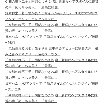
令和の峰不二子」阿部なつき 24歳、新鮮な
ヘアスタイル
に絶賛
の声「めっちゃ美人」「最高に綺麗」
鈴木伸之、着心地が良くデザインがかわいいFENDIの2024年ウ
ィンターホリデーコレクションに …
「令和の峰不二子」阿部なつき24歳、新鮮な
ヘアスタイル
に絶
賛の声「めっちゃ美人」「最高に …
日本ハム・水谷“クマヘア”!? 新
スタイル
の“おだんごツイン”披露
– MSN
「気品溢れるお姿」愛子さま 宮中茶会デビューに歓喜の声！編
み込み
ヘア
＆クリーム色のスーツを …
「令和の峰不二子」阿部なつき24歳、新鮮な
ヘアスタイル
に絶
賛の声「めっちゃ美人」「最高に …
「令和の峰不二子」阿部なつき24歳、新鮮な
ヘアスタイル
に絶
賛の声「めっちゃ美人」「最高に …
日本ハム・水谷“クマヘア”!? 新
スタイル
の“おだんごツイン”披露
– スポニチ
「令和の峰不二子」阿部なつき24歳、新鮮な
ヘアスタイル
に絶
賛の声「めっちゃ美人」「最高に …