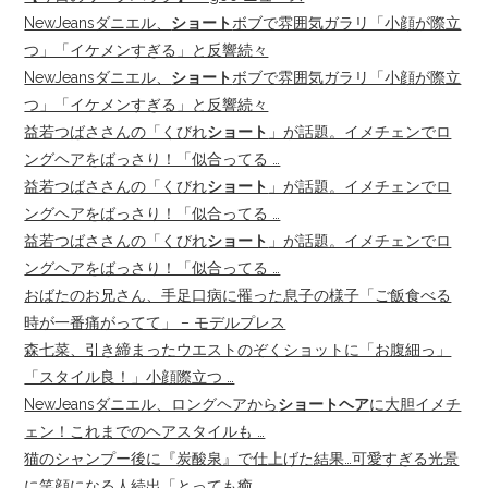
NewJeansダニエル、
ショート
ボブで雰囲気ガラリ「小顔が際立
つ」「イケメンすぎる」と反響続々
NewJeansダニエル、
ショート
ボブで雰囲気ガラリ「小顔が際立
つ」「イケメンすぎる」と反響続々
益若つばささんの「くびれ
ショート
」が話題。イメチェンでロ
ングヘアをばっさり！「似合ってる …
益若つばささんの「くびれ
ショート
」が話題。イメチェンでロ
ングヘアをばっさり！「似合ってる …
益若つばささんの「くびれ
ショート
」が話題。イメチェンでロ
ングヘアをばっさり！「似合ってる …
おばたのお兄さん、手足口病に罹った息子の様子「ご飯食べる
時が一番痛がってて」 – モデルプレス
森七菜、引き締まったウエストのぞくショットに「お腹細っ」
「スタイル良！」小顔際立つ …
NewJeansダニエル、ロングヘアから
ショートヘア
に大胆イメチ
ェン！これまでのヘアスタイルも …
猫のシャンプー後に『炭酸泉』で仕上げた結果…可愛すぎる光景
に笑顔になる人続出「とっても癒 …