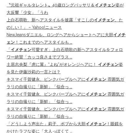
〝元祖ギャルタレント〟40歳ロングバッサリ＆
イメチェン
姿が
大反響「少女」「うわ
上白石萌歌、新ヘアスタイルを披露「すこしの
イメチェン
、た
のしい！」 – Yahoo!ニュース
NewJeansダニエル、ロングヘアからショートヘアに大胆
イメチ
ェン
！これまでのヘアスタイルも …
「
イメチェン
可愛すぎ」上白石萌歌の新ヘアスタイルをフォロ
ワー絶賛「カッコ良さまでプラス …
土居志央梨『虎に翼』“よね”がオレンジヘアに！
イメチェン
姿
を見た伊藤沙莉の一言とは？
キスマイ千賀健永、ピンクパープルヘアに
イメチェン
雰囲気ガ
ラリの自撮りに「新鮮」「似合っ …
キスマイ千賀健永、ピンクパープルヘアに
イメチェン
雰囲気ガ
ラリの自撮りに「新鮮」「似合っ …
キスマイ千賀健永、ピンクパープルヘアに
イメチェン
雰囲気ガ
ラリの自撮りに「新鮮」「似合っ …
「どうしよう声出た」莉子、ボブから大胆
イメチェン
！眼鏡を
かけたラフな姿に「大人っぽくて …