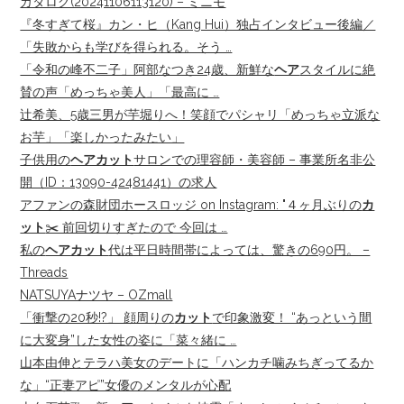
カタログ(20241106113120) – ミニモ
『冬すぎて桜』カン・ヒ（Kang Hui）独占インタビュー後編／
「失敗からも学びを得られる。そう …
「令和の峰不二子」阿部なつき24歳、新鮮な
ヘア
スタイルに絶
賛の声「めっちゃ美人」「最高に …
辻希美、5歳三男が芋堀りへ！笑顔でパシャリ「めっちゃ立派な
お芋」「楽しかったみたい」
子供用の
ヘアカット
サロンでの理容師・美容師 – 事業所名非公
開（ID：13090-42481441）の求人
アファンの森財団ホースロッジ on Instagram: "４ヶ月ぶりの
カ
ット
✂️ 前回切りすぎたので 今回は …
私の
ヘアカット
代は平日時間帯によっては、驚きの690円。 –
Threads
NATSUYAナツヤ – OZmall
「衝撃の20秒!?」 顔周りの
カット
で印象激変！ “あっという間
に大変身”した女性の姿に「菜々緒に …
山本由伸とテラハ美女のデートに「ハンカチ噛みちぎってるか
な」“正妻アピ”女優のメンタルが心配