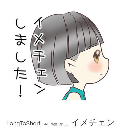
イメチェン
LongToShort
か
SALE情報
ふ