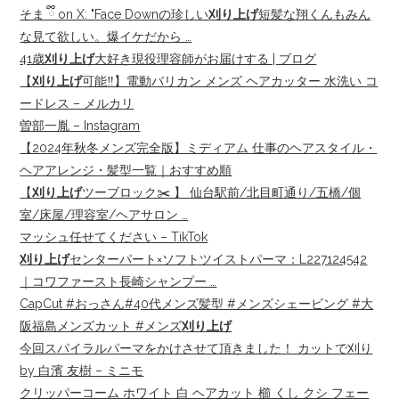
そま ྀི on X: "Face Downの珍しい
刈り上げ
短髪な翔くんもみん
な見て欲しい。爆イケだから …
41歳
刈り上げ
大好き現役理容師がお届けする | ブログ
【
刈り上げ
可能‼️】電動バリカン メンズ ヘアカッター 水洗い コ
ードレス – メルカリ
曽部一胤 – Instagram
【2024年秋冬メンズ完全版】ミディアム 仕事のヘアスタイル・
ヘアアレンジ・髪型一覧｜おすすめ順
【
刈り上げ
ツーブロック✂️ 】 仙台駅前/北目町通り/五橋/個
室/床屋/理容室/ヘアサロン …
マッシュ任せてください – TikTok
刈り上げ
センターパート×ソフトツイストパーマ：L227124542
｜コワファースト長崎シャンプー …
CapCut #おっさん#40代メンズ髪型 #メンズシェービング #大
阪福島メンズカット #メンズ
刈り上げ
今回スパイラルパーマをかけさせて頂きました！ カットで刈り
by 白濱 友樹 – ミニモ
クリッパーコーム ホワイト 白 ヘアカット 櫛 くし クシ フェー