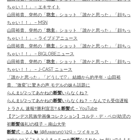
ちゃい！！」 – エキサイト
山田裕貴、突然の「
坊主
」ショット 「誰かと思った」「顔ちっ
ちゃい！！」 – MSN
山田裕貴、突然の「
坊主
」ショット 「誰かと思った」「顔ちっ
ちゃい！！」 – ライブドアニュース
山田裕貴、突然の「
坊主
」ショット 「誰かと思った」「顔ちっ
ちゃい！！」 – BIGLOBEニュース
山田裕貴、突然の「
坊主
」ショット 「誰かと思った」「顔ちっ
ちゃい！！」 – J-CAST ニュース
「誰かと思った」「どうして!?」 結婚から約半年・山田裕
貴、“激変”に驚きの声 モデルの妹も話題に
らんま1/2ってあかねの
断髪
いらなくね？
らんま1/2ってあかねの
断髪
いらなくね？ – なんでも受信遅報
トラさん 速報‼️勝利宣言‼️＆
断髪
式 – YouTube
【アンデス民族学画像コレクション】コルテ・デ・ペロ(幼児の
初
断髪
儀礼)の様子 – 南山大学
断髪
式 – るん🐿️ (@fuwarun0325) – ツイキャス
wako on X: "とうとうまっちーが
断髪
なされた…✂️ 短いのももち