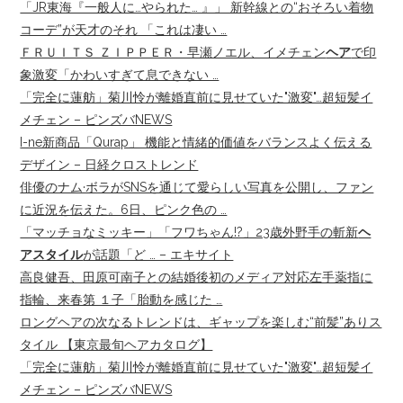
「JR東海『一般人に…やられた… 』」 新幹線との“おそろい着物
コーデ”が天才のそれ 「これは凄い …
ＦＲＵＩＴＳ ＺＩＰＰＥＲ・早瀬ノエル、イメチェン
ヘア
で印
象激変「かわいすぎて息できない …
「完全に蓮舫」菊川怜が離婚直前に見せていた"激変"…超短髪イ
メチェン – ピンズバNEWS
I-ne新商品「Qurap」 機能と情緒的価値をバランスよく伝える
デザイン – 日経クロストレンド
俳優のナム·ボラがSNSを通じて愛らしい写真を公開し、ファン
に近況を伝えた。6日、ピンク色の …
「マッチョなミッキー」「フワちゃん!?」23歳外野手の斬新
ヘ
アスタイル
が話題「ど … – エキサイト
高良健吾、田原可南子との結婚後初のメディア対応左手薬指に
指輪、来春第 １子「胎動を感じた …
ロングヘアの次なるトレンドは、ギャップを楽しむ“前髪”ありス
タイル 【東京最旬ヘアカタログ】
「完全に蓮舫」菊川怜が離婚直前に見せていた"激変"…超短髪イ
メチェン – ピンズバNEWS