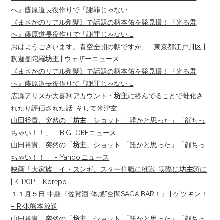
へ』藤原道長役作りで「謝罪じゃない …
《まさかのリアル剃髪》で話題の柄本佑を発見撮！『光る君
へ』藤原道長役作りで「謝罪じゃない …
おはようございます。青空全開の朝ですが、 | 東京都江戸川区 |
釈迦曼陀羅
坊主
| ウェザーニュース
《まさかのリアル剃髪》で話題の柄本佑を発見撮！『光る君
へ』藤原道長役作りで「謝罪じゃない …
広瀬アリスが大喜利アカウント・
坊主
に絡んでることで蛙化さ
れたり評価された話…そして米津玄 …
山田裕貴、突然の「
坊主
」ショット 「誰かと思った」「顔ちっ
ちゃい！！」 – BIGLOBEニュース
山田裕貴、突然の「
坊主
」ショット 「誰かと思った」「顔ちっ
ちゃい！！」 – Yahoo!ニュース
映画「大家族」イ・スンギ、スター住職に挑戦…実際に
坊主
頭に
| K-POP – Korepo
１１月５日 中継『佐賀酒“体感”空間SAGA BAR！』 | ゲツキン！
– RKK熊本放送
山田裕貴、突然の「
坊主
」ショット 「誰かと思った」「顔ちっ