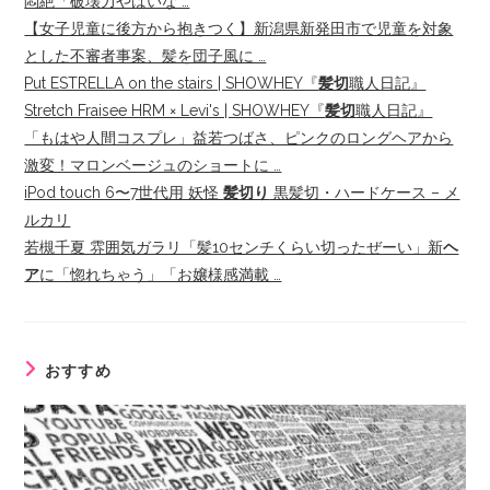
悶絶「破壊力やばいな …
【女子児童に後方から抱きつく】新潟県新発田市で児童を対象
とした不審者事案、髪を団子風に …
Put ESTRELLA on the stairs | SHOWHEY『
髪切
職人日記』
Stretch Fraisee HRM × Levi's | SHOWHEY『
髪切
職人日記』
「もはや人間コスプレ」益若つばさ、ピンクのロングヘアから
激変！マロンベージュのショートに …
iPod touch 6〜7世代用 妖怪
髪切り
黒髪切・ハードケース – メ
ルカリ
若槻千夏 雰囲気ガラリ「髪10センチくらい切ったぜーい」新
ヘ
ア
に「惚れちゃう」「お嬢様感満載 …
おすすめ