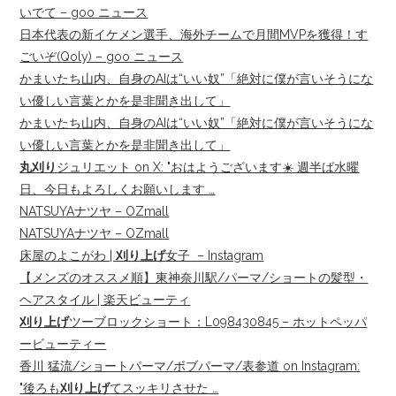
いでて – goo ニュース
日本代表の新イケメン選手、海外チームで月間MVPを獲得！す
ごいぞ(Qoly) – goo ニュース
かまいたち山内、自身のAIは“いい奴”「絶対に僕が言いそうにな
い優しい言葉とかを是非聞き出して」
かまいたち山内、自身のAIは“いい奴”「絶対に僕が言いそうにな
い優しい言葉とかを是非聞き出して」
丸刈り
ジュリエット on X: "おはようございます☀️ 週半ば水曜
日、今日もよろしくお願いします …
NATSUYAナツヤ – OZmall
NATSUYAナツヤ – OZmall
床屋のよこがわ |
刈り上げ
女子 ‍ – Instagram
【メンズのオススメ順】東神奈川駅/パーマ/ショートの髪型・
ヘアスタイル | 楽天ビューティ
刈り上げ
ツーブロックショート：L098430845 – ホットペッパ
ービューティー
香川 猛流/ショートパーマ/ボブパーマ/表参道 on Instagram:
"後ろも
刈り上げ
てスッキリさせた …