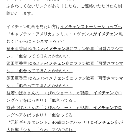
ふさわしくないリンクがありましたら、ご連絡いただけたら削
除いたします。
イメチェン動画を見たい方は
イメチェンストーリーショップへ
『キャプテン・アメリカ』クリス・エヴァンスが
イメチェン
毛
むくじゃらに – シネマトゥデイ
須田亜香里 ゆるふわ
イメチェン
姿にファン歓喜「可愛さマシマ
シ」「似合っててほんとかわいい」
須田亜香里 ゆるふわ
イメチェン
姿にファン歓喜「可愛さマシマ
シ」「似合っててほんとかわいい」
須田亜香里 ゆるふわ
イメチェン
姿にファン歓喜「可愛さマシマ
シ」「似合っててほんとかわいい」
益若つばささんの「くびれショート」が話題。
イメチェン
でロ
ングヘアをばっさり！「似合ってる …
益若つばささんの「くびれショート」が話題。
イメチェン
でロ
ングヘアをばっさり！「似合ってる …
〝元祖ギャルタレント〟40歳ロングバッサリ＆
イメチェン
姿が
大反響「少女」「うわ、マジに惚れ …