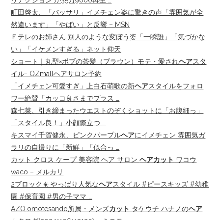
リアクション"が35万9000再生 …
町田啓太、「バッサリ」イメチェン姿に驚きの声「雰囲気が全
然違います」「やばい」と反響 – MSN
Ｅテレのお姉さん 別人のような変ぼう姿「一瞬誰」「気づかな
い」「イケメンすぎる」ネット仰天
ショート｜丸型×ボブの茶髪（ブラウン）モテ・愛され
ヘア
スタ
イル- OZmallヘアサロン予約
「イメチェン可愛すぎ」上白石萌歌の新
ヘア
スタイルをフォロ
ワー絶賛「カッコ良さまでプラス …
森七菜、引き締まったウエストのぞくショットに「お腹細っ」
「スタイル良！」小顔際立つ …
キスマイ千賀健永、ピンクパープル
ヘア
にイメチェン 雰囲気ガ
ラリの自撮りに「新鮮」「似合っ …
カット クロス ケープ 美容院 ヘア サロン
ヘアカット
ワコウ
waco – メルカリ
2ブロック☀️ やっぱり人気な
ヘア
スタイル #ピースキッズ #幼稚
園 #保育園 #男の子ママ …
AZO.omotesando所属・メンズ
カット
タケウチ ハナノの
ヘア