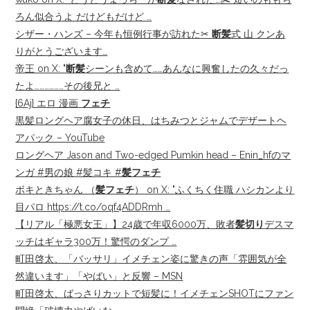
ろん似合うよ だけどもだけど …
シザー・ハンズ – 今年も恒例行事が訪れた✂︎
断髪
式 山 クンあ
りがとうございます…
帝王 on X: "
断髪
シーンも含めて……あんなに興奮したの久々だっ
たよ………………その後兄と …
{6Aj} エロ 漫画
フェチ
黒髪ロングヘア腐女子の休日、はちみつとジャムでデザートヘ
アパック – YouTube
ロングヘア Jason and Two-edged Pumkin head – Enin_hfのマ
ンガ #男の娘 #髪コキ #
髪フェチ
ボキときちゃん （
髪フェチ
） on X: "ふくちく住職 ハシカンより
目パロ https://t.co/oqf4ADDRmh …
【リアル「極悪女王」】24歳で年収6000万、敗者
髪切り
デスマ
ッチはギャラ300万！驚愕のダンプ …
町田啓太、「バッサリ」イメチェン姿に驚きの声「雰囲気が全
然違います」「やばい」と反響 – MSN
町田啓太、ばっさりカットで短髪に！イメチェンSHOTにファン