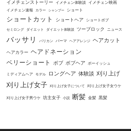
イメチェンストーリー
イメチェン映画
イメチェン体験談
ショート
イメチェン速報
カラー
シャンプー
ショートカット
ショートヘア
ショートボブ
ツーブロック
ニュース
セミロング
ダイエット
ダイエット体験談
バッサリ
ヘアカット
パーマ
バリカン
ヘアアレンジ
ヘアドネーション
ヘアカラー
ベリーショート
ボブ
ボブヘア
ボーイッシュ
刈り上げ
ロングヘア
体験談
ミディアムヘア
モデル
刈り上げ女子
刈り上げ女子女ウケ
刈り上げ女子について
断髪
坊主女子
黒髪
金髪
刈り上げ女子男ウケ
小説