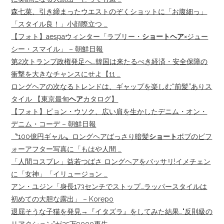
森七菜、引き締まったウエストのぞくショットに「お腹細っ」
「スタイル良！」小顔際立つ …
【フォト】aespaウィンター「ラブリー・
ショートヘア
×ジュー
シー・スマイル」 – 朝鮮日報
第2次トランプ政権発足へ…韓国は来たるべき経済・安全保障の
衝撃を大きなチャンスにせよ【11 …
ロングヘアの次なるトレンドは、ギャップを楽しむ“前髪”ありス
タイル 【東京最旬
ヘア
カタログ】
【フォト】ピョン・ウソク、広い肩を生かしたデニム・オン・
デニム・コーデ – 朝鮮日報
〝100億円ギャル〟ロングヘアばっさり暗髪
ショート
ボブのビフ
ォーアフター写真に「もはや人間 …
「人間コスプレ」益若つばさ ロングヘアをバッサリ!イメチェン
に「女神」「イリュージョン …
アン・ユジン「身長173センチでストップ…ラッパースタイルは
初めての大胆な露出」 – Korepo
退屈そうな子猫を発見→『イタズラ』をしてみた結果…"反則級の