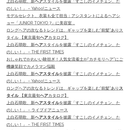
上白石萌歌、新
ヘア
スタイルを披露「すこしのイメチェン、た
のしい！」 – Yahoo!ニュース
モデルセレクト、衣装も全て担当：アシスタントによるヘアシ
ョー「JUNIOR TOKYO 7」に美容室 …
ロングヘアの次なるトレンドは、ギャップを楽しむ“前髪”ありス
タイル 【東京最旬
ヘア
カタログ】
上白石萌歌、新
ヘア
スタイルを披露「すこしのイメチェン、た
のしい！」 – THE FIRST TIMES
おしゃれでかわいい験担ぎ！人気女流雀士が“カチモリヘア”にご
機嫌笑顔でカメラマン悩殺
上白石萌歌、新
ヘアスタイル
を披露「すこしのイメチェン、た
のしい！」 – Yahoo!ニュース
ロングヘアの次なるトレンドは、ギャップを楽しむ“前髪”あり
ス
タイル
【東京最旬
ヘア
カタログ】
上白石萌歌、新
ヘアスタイル
を披露「すこしのイメチェン、た
のしい！」 – ライブドアニュース
上白石萌歌、新
ヘアスタイル
を披露「すこしのイメチェン、た
のしい！」 – THE FIRST TIMES