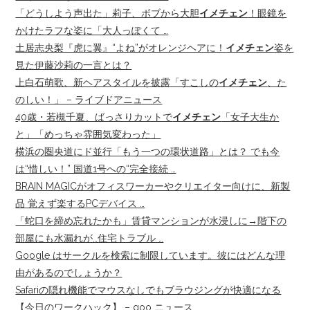
「どうしよう声出た」莉子、ボブから大胆
イメチェン
！眼鏡を
かけたラフな姿に「大人っぽくて …
土居志央梨『虎に翼』“よね”がオレンジヘアに！
イメチェン
姿を
見た伊藤沙莉の一言とは？
上白石萌歌、新ヘアスタイルを披露「すこしの
イメチェン
、た
のしい！」 – ライブドアニュース
40歳・若槻千夏、ばっさりカットで
イメチェン
「女子大生か
と」「めっちゃ雰囲気変わった」
横浜の圏央道にド並行「もう一つの環状道路」とは？ でも今
は“惜しい！” 国道1号への“完全接続 …
BRAIN MAGICがオフィスワーカーやクリエイター向けに、新製
品 覚えず楽するPCデバイス …
「蛇口を締め忘れたかも」賃貸マンションが水浸しに→階下の
部屋にも水漏れが…住宅トラブル …
Google はサークルを検索に制限しています。彼にはどんな理
由があるのでしょうか？
Safariの隠れ機能でマウスなしでもブラウジングが快適になる
【今日のワークハック】 – goo ニュース