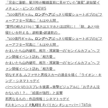
「完全に蓮舫」菊川怜が離婚直前に見せていた"激変"…超短髪イ
メチェン – ピンズバNEWS
〝100億円ギャル〟
ロングヘア
ばっさり暗髪ショートボブのビフ
ォーアフター写真に「もはや人間 …
“驚愕の軽さ233g！”重さはスマホとほぼ同じ！ 「朝、あと5分
寝たいを叶える」超軽量×超速乾の …
〝100億円ギャル〟
ロングヘア
ばっさり暗髪ショートボブのビフ
ォーアフター写真に「もはや人間 …
かまいたち山内健司、相方・濱家隆一の“センイルカフェ”へ フ
ァン開催イベント訪れ「相方愛 …
かまいたち山内健司、相方・濱家隆一の“センイルカフェ”へ フ
ァン開催イベント訪れ「相方愛 …
切なすぎる…ムファサと悪役スカーの過去を描く『ライオン・キ
ング – シネマトゥデイ
バーバパパのコスプレを披露→衝撃ビジュアルに「お子さん泣
かないの！？」「絵面が強烈」と反響
邪悪なるもの：作品情報｜シネマトゥデイ
#スキンヘッド #
丸刈り
#バリカン #シェーバー | TikTok