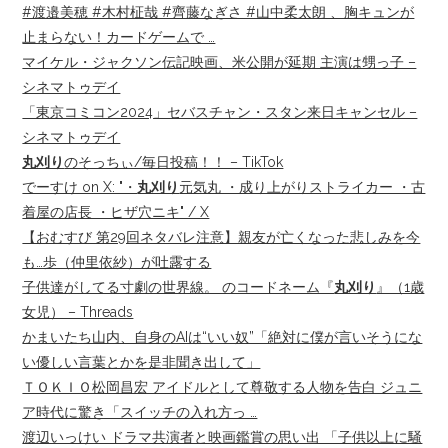
#渡邉美穂 #木村柾哉 #齊藤なぎさ #山中柔太朗 、胸キュンが
止まらない！カードゲームで …
マイケル・ジャクソン伝記映画、米公開が延期 主演は甥っ子 –
シネマトゥデイ
「東京コミコン2024」セバスチャン・スタン来日キャンセル –
シネマトゥデイ
丸刈り
のそっちぃ/毎日投稿！！ – TikTok
でーすけ on X: "・
丸刈り
元気丸 ・成り上がりストライカー ・古
着屋の店長 ・ヒザ穴ニキ" / X
【おむすび 第29回ネタバレ注意】親友が亡くなった悲しみを今
も…歩（仲里依紗）が吐露する
子供達がしてる寸劇の世界線。 のコードネーム『
丸刈り
』（1歳
女児） – Threads
かまいたち山内、自身のAIは“いい奴”「絶対に僕が言いそうにな
い優しい言葉とかを是非聞き出して」
ＴＯＫＩＯ松岡昌宏 アイドルとして尊敬する人物を告白 ジュニ
ア時代に驚き「スイッチの入れ方っ …
渡辺いっけい ドラマ共演者と映画鑑賞の思い出 「子供以上に騒