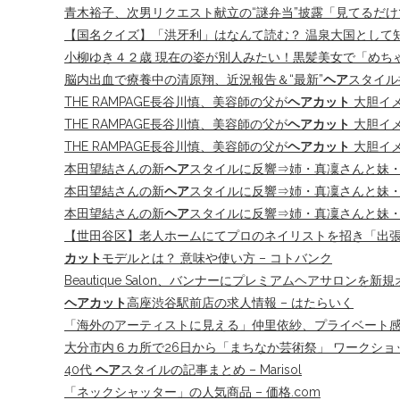
青木裕子、次男リクエスト献立の“謎弁当”披露「見てるだ
【国名クイズ】「洪牙利」はなんて読む？ 温泉大国として知
小柳ゆき４２歳 現在の姿が別人みたい！黒髪美女で「めちゃ可
脳内出血で療養中の清原翔、近況報告＆“最新”
ヘア
スタイル
THE RAMPAGE長谷川慎、美容師の父が
ヘアカット
大胆イメ
THE RAMPAGE長谷川慎、美容師の父が
ヘアカット
大胆イメ
THE RAMPAGE長谷川慎、美容師の父が
ヘアカット
大胆イメ
本田望結さんの新
ヘア
スタイルに反響⇒姉・真凜さんと妹・紗来
本田望結さんの新
ヘア
スタイルに反響⇒姉・真凜さんと妹・
本田望結さんの新
ヘア
スタイルに反響⇒姉・真凜さんと妹・紗
【世田谷区】老人ホームにてプロのネイリストを招き「出張ネ
カット
モデルとは？ 意味や使い方 – コトバンク
Beautique Salon、バンナーにプレミアムヘアサロンを
ヘアカット
高座渋谷駅前店の求人情報 – はたらいく
「海外のアーティストに見える」仲里依紗、プライベート感あ
大分市内６カ所で26日から「まちなか芸術祭」 ワークショ
40代
ヘア
スタイルの記事まとめ – Marisol
「ネックシャッター」の人気商品 – 価格.com