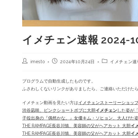
イメチェン速報 2024-10
imesto
2024年10月24日
イメチェン速
プログラムで自動生成したものです。
ふさわしくないリンクがありましたら、ご連絡いただけた
イメチェン動画を見たい方は
イメチェンストーリーショッ
渋谷凪咲、ピンクショートボブに大胆
イメチェン
した姿が「か
子役出身の『偶然かな。』女優キム・ソヒョン、大人びた
THE RAMPAGE長谷川慎、美容師の父がヘアカット 大胆
イ
THE RAMPAGE長谷川慎、美容師の父がヘアカット 大胆
イ