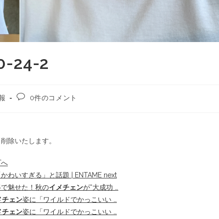
-24-2
報
0件のコメント
ら削除いたします。
プへ
わいすぎる」と話題 | ENTAME next
姿で魅せた！秋の
イメチェン
が“大成功 …
メチェン
姿に「ワイルドでかっこいい …
メチェン
姿に「ワイルドでかっこいい …