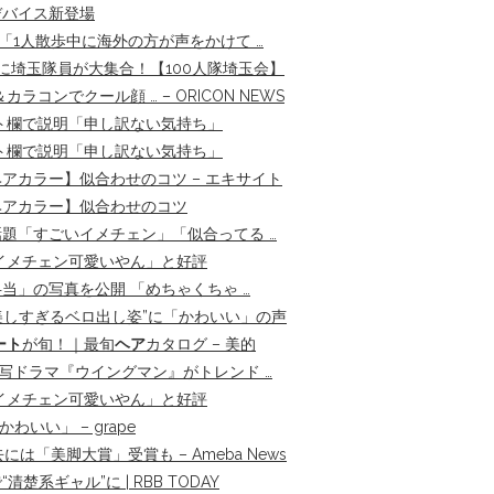
デバイス新登場
「1人散歩中に海外の方が声をかけて …
eno』に埼玉隊員が大集合！【100人隊埼玉会】
ンでクール顔 … – ORICON NEWS
ト欄で説明「申し訳ない気持ち」
ト欄で説明「申し訳ない気持ち」
アカラー】似合わせのコツ – エキサイト
ヘアカラー】似合わせのコツ
題「すごいイメチェン」「似合ってる …
イメチェン可愛いやん」と好評
」の写真を公開 「めちゃくちゃ …
“美しすぎるベロ出し姿”に「かわいい」の声
ート
が旬！｜最旬
ヘア
カタログ – 美的
実写ドラマ『ウイングマン』がトレンド …
イメチェン可愛いやん」と好評
いい」 – grape
「美脚大賞」受賞も – Ameba News
楚系ギャル”に | RBB TODAY