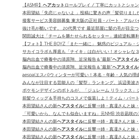
【ASMR】
ヘアカット
ロールプレイ / 丁寧にカットとシャ
本田望結「失恋じゃないよ 」投稿に驚きの声「髪切りました！？
接客サービス美容師募集 東大阪の正社員・パート・アルバイト求
抜け毛が酷いです。 20代男です 最近部屋に髪の毛が目立つよ
関田誠大は「チームを勝たせられるセッター」連続逆転勝
【フォト】THE BOYZ「また一緒に」 魅惑のビジュアル・シ
サカイコラボも厚底も「ナイキ」は白がいい！オシャレな３
脳内出血で療養中の清原翔、近況報告＆“最新”
ヘアスタイル
脳内出血で療養中の清原翔、近況報告＆“最新”
ヘアスタイル
aespa(エスパ)ウィンターが可愛い！本名・年齢・人気の理
みんなが注目する芸能人の「髪型」ランキング。浜辺美波さ
ポケモンデザインのボトルが、「ジュレーム リラックス」シ
前髪ウィッグ＆手持ちのコスメで仮装しよ！ティム・バート
本田望結さんの新
ヘアスタイル
に反響⇒姉・真凜さんと妹・紗
「可愛いから、なんでも似合いますね」元NMB 渋谷凪咲の
本田望結さんの新
ヘアスタイル
に反響⇒姉・真凜さんと妹
本田望結さんの新
ヘアスタイル
に反響⇒姉・真凜さんと妹・
本田望結さんの新
ヘアスタイル
に反響⇒姉・真凜さんと妹・紗