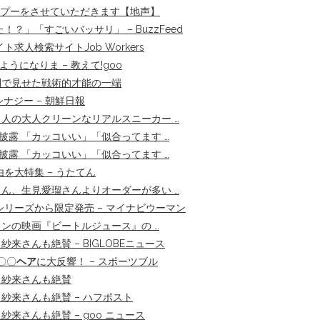
ンプーをさせていただきます【地声】
」「すごいバッサリ」 – BuzzFeed
人検索サイトJob Workers
うになりま – 教えて!goo
利で見せた戦術的才能の一端
ナジー – 朝鮮日報
人の大人クリーンなリアルスニーカー …
披露 「カッコいい」「似合ってます …
披露 「カッコいい」「似合ってます …
由を大特集 – うたてん
ん、生見愛瑠さんよりオーダーが多い …
リーズから限定発売 – マイナビウーマン
ンの映画『ビートルジュース』の …
来さんも絶賛 – BIGLOBEニュース
〇〇
ヘア
に大反響！ – スポーツブル
・紗来さんも絶賛
紗来さんも絶賛 – ハフポスト
来さんも絶賛 – goo ニュース