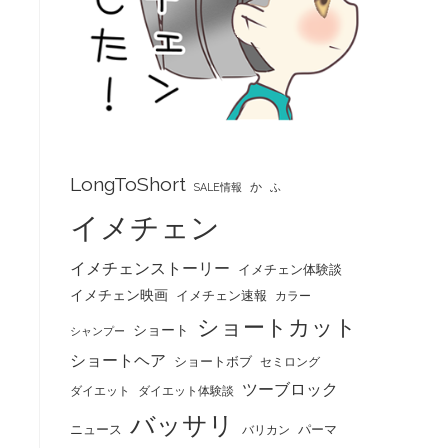
LongToShort
か
SALE情報
ふ
イメチェン
イメチェンストーリー
イメチェン体験談
イメチェン映画
イメチェン速報
カラー
ショートカット
ショート
シャンプー
ショートヘア
ショートボブ
セミロング
ツーブロック
ダイエット
ダイエット体験談
バッサリ
ニュース
パーマ
バリカン