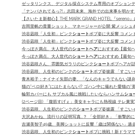
ゼッタリンクス、デジタル採点システム専用のオプション
「ナンパされてるっ?!」志田未来、海外での出来事を明かす
【さいたま新都心】THE MARK GRAND HOTEL『ser
吉岡里帆の貴重ショット、マネージャーが公開 紫メッシュ＆カラコ
渋谷凪咲「人生初」ピンク
ショート
ボブ姿に大反響 コメン
渋谷凪咲「人生初」ピンク
ショート
ボブ姿に大反響 コメン
今っぽさ満点。大人世代の
ショートヘア
におすすめ【最旬ヘ
今っぽさ満点。大人世代の
ショートヘア
におすすめ【最旬
渋谷凪咲さん、雰囲気ガラリのピンク
ショート
ボブヘアが話
渋谷凪咲、人生初のピンクの
ショート
ボブ姿披露 「すごい
青木裕子：ナイナイ矢部の妻、「なんのキャラでもない謎弁当
猫の“ベロ好き”にはたまらない!? ゴハン中に撮れた愛猫の
輪郭カバーにも サブカル風に挑戦したいならハンサム
ショ
(2ページ目) 「腹筋すげぇ」美女キャラにも熱視線 テレ東
渋谷凪咲、人生初のピンクの
ショート
ボブ姿披露 「すごい
大沢あかね、流行りの証明写真…？ 「全部好き」「衝撃的にかわ
吉瀬美智子49歳、美脚ショットに反響「歳は関係ない」過去には
渋谷凪咲、人生初のピンク
ショート
ボブに挑戦！新ドラマで“清