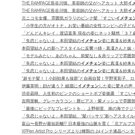
THE RAMPAGE長谷川慎、美容師の父がヘアカット 大胆
イ
THE RAMPAGE長谷川慎、美容師の父がヘアカット 大胆
イ
元ニコモ女優、雰囲気ガラリのピンク髪 「すごい
イメチェ
「小学生の方がオトナ」お笑い番組の女性コンビへの子ども
「どんどんキレイ」渡辺直美 現在の姿にネット騒然「３７
「失恋じゃないよ」本田望結の
イメチェン
姿に真凜＆紗来
本田望結さんの新ヘアスタイルに反響⇒姉・真凜さんと妹・紗
「モデルみたい」あのちゃん、前髪なし＆赤リップで雰囲気ガ
「失恋じゃないよ」本田望結の
イメチェン
姿に真凜＆紗来
「失恋じゃないよ」本田望結の
イメチェン
姿に真凜＆紗来も
”超モテ髪！！小顔効果も抜群”と自画自賛！宇野実彩子、
伊藤英明：顔が違う？ 細眉に
イメチェン
した姿に驚きの声 
渋谷凪咲、人生初のピンクのショートボブ姿披露 「すごい
吉岡里帆、グレーカラコン・唇ピアス・紫メッシュで雰囲気
「最後にビッグなプレゼントを…」上野樹里、南の海でクジラ探
「失恋じゃないよ」本田望結、“髪バッサリ”新ヘアスタイルに
富山〜長野が最短距離!? 日本最強の山脈を貫く「北アルプス横
XPPen Artist Pro シリーズより2種類の 24インチ液晶ペンタ