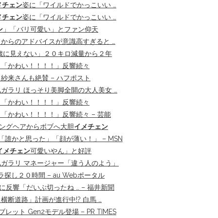
メチェン
姿に「ワイルドでかっこいい …
メチェン
姿に「ワイルドでかっこいい …
ン
」「バリ可愛い」とファン仰天
からのアドバイスが意識高すぎると …
歳に見えない」２０キロ減量から２年
も「かわい！！！！」反響続々
来さんも絶賛 – ハフポスト
ラリ ほっそり美脚全開の大人美女 …
も「かわい！！！！」反響続々
「かわい！！！！」反響続々 – 芸能
ロングヘアからボブへ大胆
イメチェン
「誰かと思った」「顔が薄い！」 – MSN
イメチェン
可愛いやん」と好評
ガラリ マネージャー「違う人のよう」
し２０時間 – au Webポータル
反響「だいぶ切ったね … – 福井新聞
断道路」計画が進行中!? 白馬 …
ブレット Gen2モデル登場 – PR TIMES