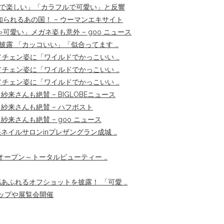
けで楽しい」「カラフルで可愛い」と反響
られるあの国！ – ウーマンエキサイト
愛い」メガネ姿も意外 – goo ニュース
披露 「カッコいい」「似合ってます …
チェン姿に「ワイルドでかっこいい …
チェン姿に「ワイルドでかっこいい …
チェン姿に「ワイルドでかっこいい …
さんも絶賛 – BIGLOBEニュース
紗来さんも絶賛 – ハフポスト
来さんも絶賛 – goo ニュース
イルサロンinプレザングラン成城 …
新規オープン～トータルビューティー …
ふれるオフショットを披露！ 「可愛 …
ップや展覧会開催