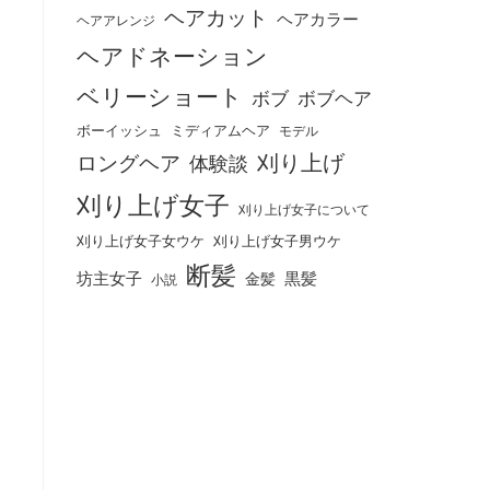
ヘアカット
ヘアカラー
ヘアアレンジ
ヘアドネーション
ベリーショート
ボブ
ボブヘア
ボーイッシュ
ミディアムヘア
モデル
刈り上げ
ロングヘア
体験談
刈り上げ女子
刈り上げ女子について
刈り上げ女子女ウケ
刈り上げ女子男ウケ
断髪
坊主女子
黒髪
金髪
小説