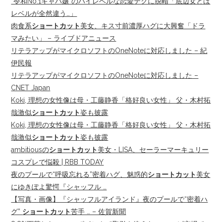
“令和No.1キャバ嬢”のハイレベルな恋愛テクに脱帽「底辺女とは
レベルが全然違う…」
肉食系
ショートカット
美女、キス寸前濃厚ハグに大興奮「ドラ
マみたい」 – ライブドアニュース
リテラアップがマイクロソフトのOneNoteに対応しました – 紀
伊民報
リテラアップがマイクロソフトのOneNoteに対応しました –
CNET Japan
Koki, 理想の女性像は母・工藤静香「格好良い女性」 父・木村拓
哉激似
ショートカット
姿も披露
Koki, 理想の女性像は母・工藤静香「格好良い女性」 父・木村拓
哉激似
ショートカット
姿も披露
ambitiousの
ショートカット
美女・LISA、セーラーマーキュリー
コスプレで悩殺 | RBB TODAY
夜のプールで“呼吸忘れる”密着ハグ、魅惑的
ショートカット
美女
にゆきぽよ驚愕『シャッフル …
【写真・画像】『シャッフルアイランド』夜のプールで“密着ハ
グ”
ショートカット
苦手 … – 佐賀新聞