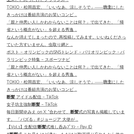
TOKIO・松岡昌宏、「いいなあ、涼しそうで」――
坊主
にした
きっかけは番組共演のお笑いコンビ …
「親と仲悪い人しかわからないことは何？」で出てきた、「帰
省という概念がない」を超える秀逸 …
なんか消えてしまったので…再投稿してみます。いいねくださっ
ていた方すいません。虫取り網と …
ポスト – オリンピックのSNSトレンド – パリオリンピック・パ
ラリンピック特集 – スポーツナビ
「親と仲悪い人しかわからないことは何？」で出てきた、「帰
省という概念がない」を超える秀逸 …
TOKIO・松岡昌宏、「いいなあ、涼しそうで」――
坊主
にした
きっかけは番組共演のお笑いコンビ …
断髪
アイドル配信 – TikTok
女子坊主強制
断髪
– TikTok
毎日新聞＠みえ on X: "合わせて、
断髪
式の写真も掲載していま
す。 「バズる」#ジョージア 大使が …
【Vol.1】生配信!
断髪
式推し呑みﾌﾟﾗﾝ – Pay ID