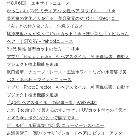
年8月6日) – エキサイトニュース
かっこいい 50代 ミディアム 女性
ヘア
スタイル – TikTok
美容室の文化と人を守る！美容業界の5年後と「Web3.0」
「AI」との付き合い方 … – 沖縄タイムス
蛯原友里さんが久々に12cm
カット
！今っぽい新生「エビちゃん
ヘア
」｜STORY – Yahoo!ニュース
60代 男性 髪型
カット
の仕方 – TikTok
アプリ「PhotoDirector」AI
ヘア
スタイル、AI 画像拡張、自動オ
ブジェクト検出機能を追加
沢口愛華、チューブ・レース・王道ホワイトなどの水着姿で美
バストあらわ – マイナビニュース
アプリ「PhotoDirector」AI
ヘア
スタイル、AI 画像拡張、自動オ
ブジェクト検出機能を追加
「40代
ヘア
スタイル」の記事一覧 | Web eclat
これ【3coins】で買えるのすごすぎ…！UV
カット
付きの「天才
すぎる傘」ボタンひとつで開閉でき …
ビョルビョル写真集(.zip) ㉞ ニュージーンズハニー
吉瀬美智子、“髪バッサリ”でショート
ヘア
に ビフォーアフター