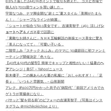
8.8%下落した2441.55ポイントで取引を終えた。 コスピ市場で
個人が1,7001億ウォンを買い越した …
宇賀なつみ、ナマ脚全開な“超ミニ”夏スタイル「美脚がたまら
ん！」「シャープなラインが綺麗」
「ショートが似合うNo.1美女です」 吉瀬美智子（49）涼しげ
シ
ョートヘア
＆メガネ姿で話題に
「素敵なお姉さんに」ＮＨＫ五輪解説の体操エース美女に驚き
「美人になってて」「可愛い子いる …
二階堂ふみ『スナック おふみ』のママに 30歳節目に初ファンミ
ーティング開催決定「色々な …
【40代＆50代の髪型】簡単でキャップと相性がいい！猛暑の
ヘ
ア
アレンジ｜美ST – Yahoo!ニュース
新木優子、二の腕あらわな夏の私服に「おしゃれすぎ！」「足
長ぇ」「いつもと雰囲気 … – 山形新聞
アレク、約100万円かかった息子の“病院代”「前回アメリカでカ
ゲトラが胃腸炎になり」
バサッと“髪を切る前”のビフォーの吉瀬美智子 （写真はインス
タグラム ＠michikokichise より）