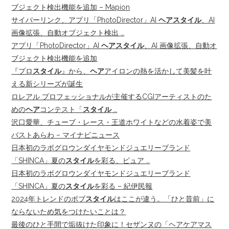
ブジェクト検出機能を追加 – Mapion
サイバーリンク、アプリ「PhotoDirector」AI
ヘアスタイル
、AI
画像拡張、自動オブジェクト検出 …
アプリ「PhotoDirector」AI
ヘアスタイル
、AI 画像拡張、自動オ
ブジェクト検出機能を追加
『プロ
スタイル
』から、
ヘア
アイロンの熱を活かして美髪を叶
える新シリーズが誕生
ロレアル プロフェッショナルが主催するCGIアーティストのた
めの
ヘア
コンテスト「
スタイル
…
沢口愛華、チューブ・レース・王道ホワイトなどの水着姿で美
バストあらわ – マイナビニュース
日本初のラボグロウンダイヤモンドジュエリーブランド
「SHINCA」夏の
スタイル
を彩る、ピュア …
日本初のラボグロウンダイヤモンドジュエリーブランド
「SHINCA」夏の
スタイル
を彩る – 紀伊民報
2024年トレンドのボブ
スタイル
はここが違う。「ひと昔前」に
ならないため気をつけたいことは？
最後のひと手間で垢抜けた印象に！セザンヌの「ヘアケアマス