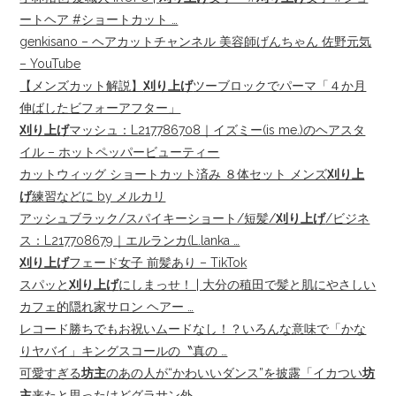
ートヘア #ショートカット …
genkisano – ヘアカットチャンネル 美容師げんちゃん 佐野元気
– YouTube
【メンズカット解説】
刈り上げ
ツーブロックでパーマ「４か月
伸ばしたビフォーアフター」
刈り上げ
マッシュ：L217786708｜イズミー(is me.)のヘアスタ
イル – ホットペッパービューティー
カットウィッグ ショートカット済み ８体セット メンズ
刈り上
げ
練習などに by メルカリ
アッシュブラック/スパイキーショート/短髪/
刈り上げ
/ビジネ
ス：L217708679｜エルランカ(L.lanka …
刈り上げ
フェード女子 前髪あり – TikTok
スパッと
刈り上げ
にしまっせ！ | 大分の稙田で髪と肌にやさしい
カフェ的隠れ家サロン ヘアー …
レコード勝ちでもお祝いムードなし！？いろんな意味で「かな
りヤバイ」キングスコールの〝真の …
可愛すぎる
坊主
のあの人が“かわいいダンス”を披露「イカつい
坊
主
来たと思ったけどグラサン外 …