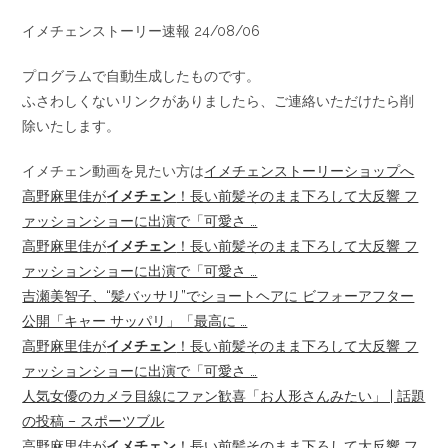
イメチェンストーリー速報 24/08/06
プログラムで自動生成したものです。
ふさわしくないリンクがありましたら、ご連絡いただけたら削
除いたします。
イメチェン動画を見たい方は
イメチェンストーリーショップへ
高野麻里佳が
イメチェン
！長い前髪そのまま下ろして大反響 フ
ァッションショーに出演で「可愛さ …
高野麻里佳が
イメチェン
！長い前髪そのまま下ろして大反響 フ
ァッションショーに出演で「可愛さ …
吉瀬美智子、“髪バッサリ”でショートヘアに ビフォーアフター
公開「キャー サッパリ」「最高に …
高野麻里佳が
イメチェン
！長い前髪そのまま下ろして大反響 フ
ァッションショーに出演で「可愛さ …
人気女優のカメラ目線にファン歓喜「お人形さんみたい」 | 話題
の投稿 – スポーツブル
高野麻里佳が
イメチェン
！長い前髪そのまま下ろして大反響 フ