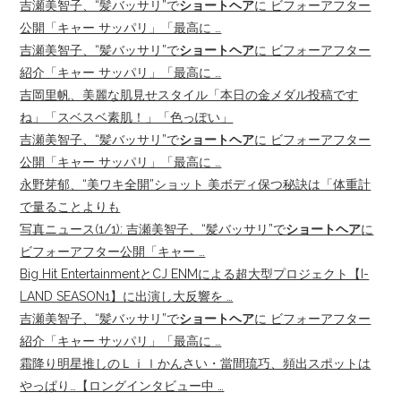
吉瀬美智子、“髪バッサリ”で
ショートヘア
に ビフォーアフター
公開「キャー サッパリ」「最高に …
吉瀬美智子、“髪バッサリ”で
ショートヘア
に ビフォーアフター
紹介「キャー サッパリ」「最高に …
吉岡里帆、美麗な肌見せスタイル「本日の金メダル投稿です
ね」「スベスベ素肌！」「色っぽい」
吉瀬美智子、“髪バッサリ”で
ショートヘア
に ビフォーアフター
公開「キャー サッパリ」「最高に …
永野芽郁、“美ワキ全開”ショット 美ボディ保つ秘訣は「体重計
で量ることよりも
写真ニュース(1/1): 吉瀬美智子、“髪バッサリ”で
ショートヘア
に
ビフォーアフター公開「キャー …
Big Hit EntertainmentとCJ ENMによる超大型プロジェクト【I-
LAND SEASON1】に出演し大反響を …
吉瀬美智子、“髪バッサリ”で
ショートヘア
に ビフォーアフター
紹介「キャー サッパリ」「最高に …
霜降り明星推しのＬｉｌかんさい・當間琉巧、頻出スポットは
やっぱり…【ロングインタビュー中 …