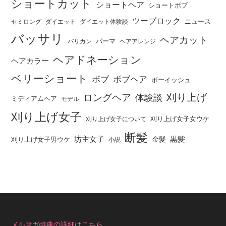
ショートカット
ショートヘア
ショートボブ
ツーブロック
ニュース
セミロング
ダイエット
ダイエット体験談
バッサリ
ヘアカット
パーマ
バリカン
ヘアアレンジ
ヘアドネーション
ヘアカラー
ベリーショート
ボブ
ボブヘア
ボーイッシュ
刈り上げ
ロングヘア
体験談
ミディアムヘア
モデル
刈り上げ女子
刈り上げ女子女ウケ
刈り上げ女子について
断髪
坊主女子
黒髪
金髪
刈り上げ女子男ウケ
小説
メルマガ特典の詳細はこちら