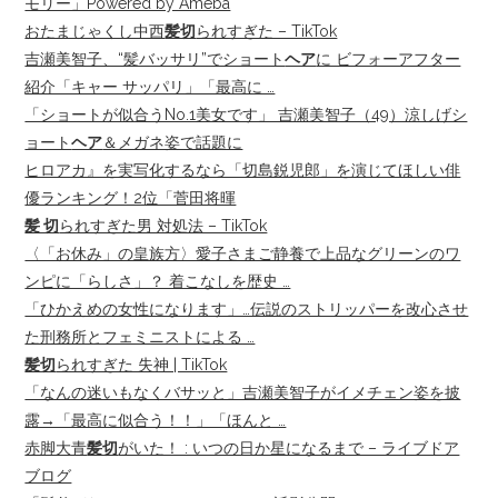
モリー」Powered by Ameba
おたまじゃくし中西
髪切
られすぎた – TikTok
吉瀬美智子、“髪バッサリ”でショート
ヘア
に ビフォーアフター
紹介「キャー サッパリ」「最高に …
「ショートが似合うNo.1美女です」 吉瀬美智子（49）涼しげシ
ョート
ヘア
＆メガネ姿で話題に
ヒロアカ』を実写化するなら「切島鋭児郎」を演じてほしい俳
優ランキング！2位「菅田将暉
髪 切
られすぎた男 対処法 – TikTok
〈「お休み」の皇族方〉愛子さまご静養で上品なグリーンのワ
ンピに「らしさ」？ 着こなしを歴史 …
「ひかえめの女性になります」…伝説のストリッパーを改心させ
た刑務所とフェミニストによる …
髪切
られすぎた 失神 | TikTok
「なんの迷いもなくバサッと」吉瀬美智子がイメチェン姿を披
露→「最高に似合う！！」「ほんと …
赤脚大青
髪切
がいた！ : いつの日か星になるまで – ライブドア
ブログ