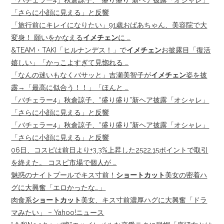
「バチェラー4」秋倉諒子、“盛り盛り”新ヘア披露「オシャレ」
「さらに小顔に見える」と反響
「旅行前にキレイになりたい」91歳おばあちゃん、美容院で大
変身！ 願いをかなえる
イメチェン
に …
&TEAM・TAKI「ヒルナンデス！」で
イメチェン
お披露目「復活
嬉しい」「かっこよすぎて見惚れる …
「なんの迷いもなくバサッと」吉瀬美智子が
イメチェン
姿を披
露→「最高に似合う！！」「ほんと …
「バチェラー4」秋倉諒子、“盛り盛り”新ヘア披露「オシャレ」
「さらに小顔に見える」と反響
「バチェラー4」秋倉諒子、“盛り盛り”新ヘア披露「オシャレ」
「さらに小顔に見える」と反響
06日、コスピは前日より+3.3%上昇した2522.15ポイントで取引
を終えた。 コスピ市場で個人が …
魅惑のナイトプールでキス寸前！
ショートカット
美女の密着ハ
グに大興奮「エロかったな…」
肉食系
ショートカット
美女、キス寸前濃厚ハグに大興奮「ドラ
マみたい」 – Yahoo!ニュース