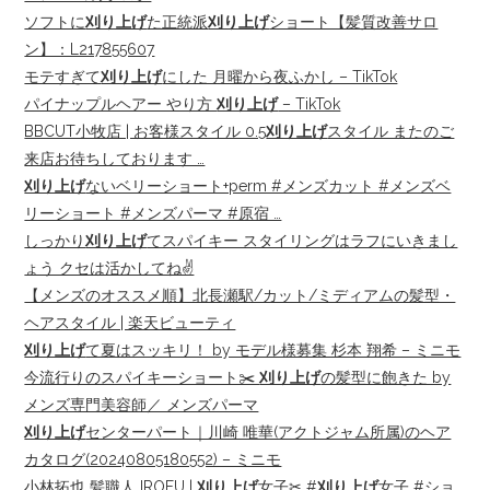
ソフトに
刈り上げ
た正統派
刈り上げ
ショート【髪質改善サロ
ン】：L217855607
モテすぎて
刈り上げ
にした 月曜から夜ふかし – TikTok
パイナップルヘアー やり方
刈り上げ
– TikTok
BBCUT小牧店 | お客様スタイル 0.5
刈り上げ
スタイル またのご
来店お待ちしております …
刈り上げ
ないベリーショート+perm #メンズカット #メンズベ
リーショート #メンズパーマ #原宿 …
しっかり
刈り上げ
てスパイキー スタイリングはラフにいきまし
ょう クセは活かしてね✌️
【メンズのオススメ順】北長瀬駅/カット/ミディアムの髪型・
ヘアスタイル | 楽天ビューティ
刈り上げ
て夏はスッキリ！ by モデル様募集 杉本 翔希 – ミニモ
今流行りのスパイキーショート✂️
刈り上げ
の髪型に飽きた by
メンズ専門美容師／ メンズパーマ
刈り上げ
センターパート｜川崎 唯華(アクトジャム所属)のヘア
カタログ(20240805180552) – ミニモ
小林拓也 髪職人 IROFU |
刈り上げ
女子✂︎ #
刈り上げ
女子 #ショ