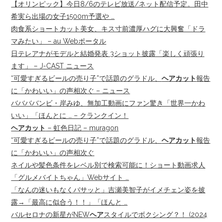
【オリンピック】今日8/6のテレビ放送/ネット配信予定。田中
希実ら出場の女子1500m予選や …
肉食系ショートカット美女、キス寸前濃厚ハグに大興奮「ドラ
マみたい」 – au Webポータル
日テレアナがモデルと結婚発表 3ショット披露「楽しく頑張り
ます」 – J-CAST ニュース
“可愛すぎるビールの売り子”で話題のグラドル、
ヘアカット
報告
に「かわいい」の声相次ぐ – ニュース
ババババンビ・岸みゆ、無加工動画にファン驚き「世界一かわ
いい」「ほんとに … – クランクイン！
ヘアカット
– 虹色日記 – muragon
“可愛すぎるビールの売り子”で話題のグラドル、
ヘアカット
報告
に「かわいい」の声相次ぐ
ネイルや髪色条件をレベル別で検索可能に！ショート動画求人
「グルメバイトちゃん」Webサイト …
「なんの迷いもなくバサッと」吉瀬美智子がイメチェン姿を披
露→「最高に似合う！！」「ほんと …
バルセロナの新星がNEW
ヘア
スタイルでボクシング？！ (2024