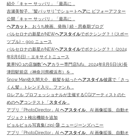
紹介「キャー サッパリ」「最高に …
吉瀬美智子、“髪バッサリ”でショート
ヘア
に ビフォーアフター
公開「キャー サッパリ」「最高に …
ヘアカット
、おうち映画、発熱 | 続・思春期ブログ
バルセロナの新星がNEW
ヘアスタイル
でボクシング？！(スポー
ツブル) – goo ニュース
バルセロナの新星がNEW
ヘアスタイル
でボクシング？！ (2024
年8月6日) – エキサイトニュース
業界NO.1の店舗数*
ヘア
カラー専門店fufu、2024年8月6日(火)長
津田駅前店（神奈川県横浜市）を …
Snow Man佐久間大介、銀髪を結った
ヘアスタイル
披露で「さっ
くん髪」トレンド入り。ファンも …
ロレアル プロフェッショナルが主催するCGIアーティストのた
めの
ヘア
コンテスト「
スタイル
…
アプリ「PhotoDirector」AI
ヘアスタイル
、AI 画像拡張、自動オ
ブジェクト検出機能を追加
ビョルビョル写真集(.zip) ㉞ ニュージーンズハニー
アプリ「PhotoDirector」AI
ヘアスタイル
、AI 画像拡張、自動オ