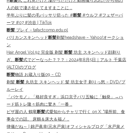
#
断髪
式 これ見たけど凄かっただけど動画撮り忘れたから他の
人の奴で凄さ伝えてますまことに …
半年ぶりに髪の毛バッサリ切った #
断髪
#ウルフ #フェザーパ
ーマ #07 #渋谷 | TikTok
断髪
プレイ – tafactcomp.edu.pl
バリカンスキンヘッド
断髪
剃髪headshave – Yahoo!オークショ
ン
Hair Angel Vol.92 完全版 剃髪
断髪
坊主 スキンヘッド顔剃り
ざ、
断髪
式でどーなった？？？：2024年8月5日｜アルト 千葉店
(ALTO)のブログ
断髪
物語 お蔵入り版09 – CD
剃髪
断髪
丸坊主 スキンヘッド 髪 坊主女子 剃りっ怒 – DVD/ブ
ルーレイ
「バケモノ」「格好良すぎ」浜口京子パリ五輪に「触発」→ハ
ード筋トレ隆々筋肉に驚き「一番 …
ピザ屋の人 鶴竜
断髪
式愛知からチャリで行く on X: "場所前、食
事会での話。 床鶴＆床大＆福ノ …
律儀だね～ | 錦戸眞幸(元水戸泉)オフィシャルブログ「水戸泉メ