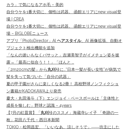
カラ」で気になるアホ毛 – 美的
自分ウケを1番大切に、個性は武器。 函館エリアにnew visual登
場 | CREA
自分ウケを1番大切に、個性は武器。 函館エリアにnew visual登
場 – BIGLOBEニュース
アプリ「PhotoDirector」AI
ヘアスタイル
、AI 画像拡張、自動オ
ブジェクト検出機能を追加
「なんの迷いもなくバサッと」吉瀬美智子がイメチェン姿を披
露→「最高に似合う！！」「ほんと …
「2m20cmの髪」から
丸刈り
に…“日本一髪が長い女性”が病気で
髪を失って気づいた「自分の武器」
夏の甲子園がさらに楽しくなる2冊！ 高校野球ノンフィクショ
ン書籍がKADOKAWAより発売
慶大・丸田湊斗（下）エンジョイ・ベースボールは「主体性と
成長を愉しむ」野球と認識 – 4years
【7月の紅皿賞】「
丸刈り
のススメ」海蔵寺レイ子 「奇跡の一
枚」花田八千代 – 西日本新聞
TOKIO・松岡昌宏、「いいなあ、涼しそうで」――坊主にした