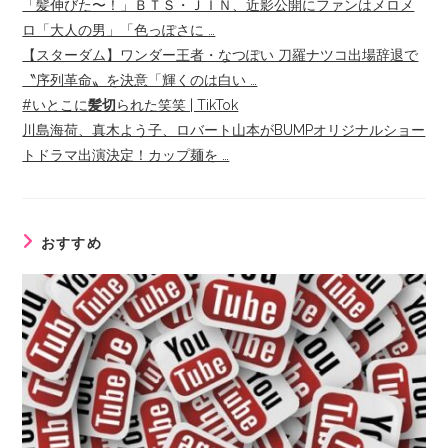
「髪伸びた〜！」ＢＴＳ・ＪＩＮ、近影公開にファンはメロメ
ロ「大人の男」「色っぽさに …
【スターダム】ワンダー王者・なつぽい 刀羅ナツコ出場辞退で
〝序列革命〟を決意「輝くのは白い …
#いとこに
髪切
られた笑笑 | TikTok
川島海荷、真木よう子、ロバート山本がBUMPオリジナルショー
トドラマ出演決定！カップ麺を …
おすすめ