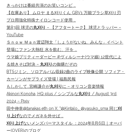
きっかけは番組共演のお笑いコンビ …
【在庫あり】 ムロヤ まる刈りくん GBV1 万能ブラシ草刈り刃
プロ用強化特殊ナイロンコード使用 …
第83回 球児の
丸刈り
– 【アフタートーク】 球児とラッパー –
YouTube
Ｓｎｏｗ Ｍａｎ渡辺翔太「しょうがないね、みんな」イベント
登場にファン大熱狂 水を飲む、汗を …
ウマ娘プリティーダービー #ヴィルシーナ(ウマ娘) 12世代によ
る焼きそば対決 –
丸刈り
の御膳だぞの
BTSジミン、ソロアルバム収録2曲のライブ映像公開 ソフィア・
カーソンがサプライズ登場 | 福島民報
もしかして…宮崎謙介が
丸刈り
に – オリコン音楽情報
Akinori Konoha, HQ plus / シンプルな
丸刈り
/ August 3rd,
2024 – Pixiv
田中伸幸@tanakas.eth on X: "@Kintalo_ @yasuko_sma 同じ
刈
り上げ
なのでメガネを外せば …
刈り上げ
ないメンズパーマスタイル ：2024年8月6日｜オーバ
ー(OVER)のブログ