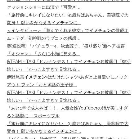
ァッションショーに出演で「可愛さ …
「旅行前にキレイになりたい」91歳おばあちゃん、美容院で大
変身！ 願いをかなえる
イメチェン
に …
＜インタビュー＞「遊んでくれる彼女」で
イメチェン
の俳優オ
ム・テグ、初挑戦のラブコメの感想 …
(関連投稿) 「バチェラー4」秋倉諒子、“盛り盛り”新ヘア披露
「オシャレ」「さらに小顔に見える …
&TEAM・TAKI「ヒルナンデス！」で
イメチェン
お披露目「復活
嬉しい」「かっこよすぎて見惚れる …
伊野尾慧
イメチェン
×はだけたシャツ×あざと上目遣いにノック
アウト ファン「おとぎ話の王子様 …
&TEAM・TAKI「ヒルナンデス！」で
イメチェン
お披露目「復活
嬉しい」「かっこよすぎて見惚れる …
「あと1年で成人やば！！」人気女性YouTuberの姉が美しすぎ
ると話題に – スポーツブル
「旅行前にキレイになりたい」91歳おばあちゃん、美容院で大
変身！ 願いをかなえる
イメチェン
に …