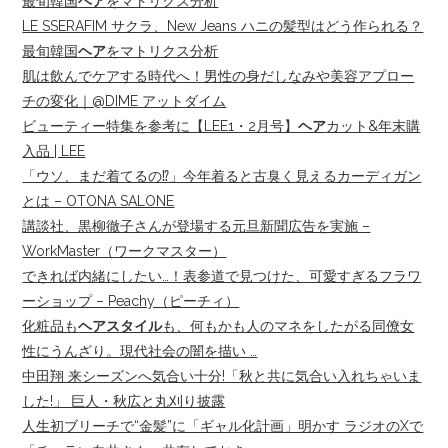
最旬韓国
ヘア
をマトリクス分析
LE SSERAFIM サクラ、New Jeans ハニの髪型はどう作られる？
最旬韓国
ヘア
をマトリクス分析
肌は飲んでケアする時代へ！男性の身だしなみや美容アプロー
チの変化｜@DIME アットダイム
ビューティー特集を参考に【LEE1・2月号】
ヘア
カット&年末購
入品 | LEE
「ウソ、まだ着てるの⁉」今年着ると古臭く見えるカーディガン
とは – OTONA SALONE
講談社、黒柳徹子さんが登場する元旦新聞広告を実施 –
WorkMaster（ワークマスター）
できれば内緒にしたい…！表参道で見つけた、可愛すぎるフラワ
ーショップ – Peachy（ピーチィ）
化粧品も
ヘアスタイル
も、何もかも人のマネをしたがる同僚女
性にうんざり。現代社会の闇を描い …
中田翔 来シーズンへ気合い十分!「秋と共に気合い入れちゃいま
した!」 巨人・秋広と丸刈り披露
人生初ブリーチで“金髪”に「ギャル化計画」明かす ラジオのXで