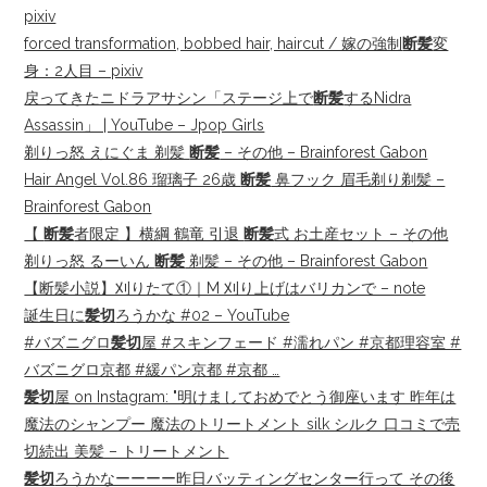
pixiv
forced transformation, bobbed hair, haircut / 嫁の強制
断髪
変
身：2人目 – pixiv
戻ってきたニドラアサシン「ステージ上で
断髪
するNidra
Assassin」 | YouTube – Jpop Girls
剃りっ怒 えにぐま 剃髪
断髪
– その他 – Brainforest Gabon
Hair Angel Vol.86 瑠璃子 26歳
断髪
鼻フック 眉毛剃り剃髪 –
Brainforest Gabon
【
断髪
者限定 】横綱 鶴竜 引退
断髪
式 お土産セット – その他
剃りっ怒 るーいん
断髪
剃髪 – その他 – Brainforest Gabon
【断髪小説】刈りたて①｜M 刈り上げはバリカンで – note
誕生日に
髪切
ろうかな #02 – YouTube
#バズニグロ
髪切
屋 #スキンフェード #濡れパン #京都理容室 #
バズニグロ京都 #緩パン京都 #京都 …
髪切
屋 on Instagram: "明けましておめでとう御座います 昨年は
魔法のシャンプー 魔法のトリートメント silk シルク 口コミで売
切続出 美髪 – トリートメント
髪切
ろうかなーーーー昨日バッティングセンター行って その後