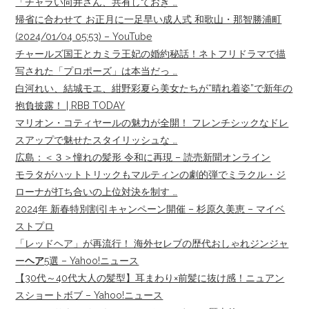
「チャラい向井さん、共有しておき …
帰省に合わせて お正月に一足早い成人式 和歌山・那智勝浦町
(2024/01/04 05:53) – YouTube
チャールズ国王とカミラ王妃の婚約秘話！ネトフリドラマで描
写された「プロポーズ」は本当だっ …
白河れい、結城モエ、紺野彩夏ら美女たちが“晴れ着姿”で新年の
抱負披露！ | RBB TODAY
マリオン・コティヤールの魅力が全開！ フレンチシックなドレ
スアップで魅せたスタイリッシュな …
広島：＜３＞憧れの髪形 令和に再現 – 読売新聞オンライン
モラタがハットトリックもマルティンの劇的弾でミラクル・ジ
ローナが打ち合いの上位対決を制す …
2024年 新春特別割引キャンペーン開催 – 杉原久美恵 – マイベ
ストプロ
「レッドヘア」が再流行！ 海外セレブの歴代おしゃれジンジャ
ー
ヘア
5選 – Yahoo!ニュース
【30代～40代大人の髪型】耳まわり×前髪に抜け感！ニュアン
スショートボブ – Yahoo!ニュース