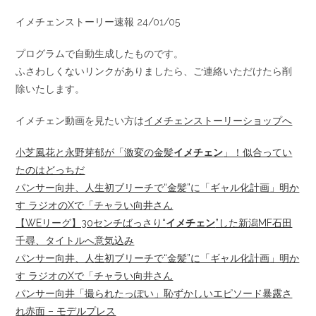
イメチェンストーリー速報 24/01/05
プログラムで自動生成したものです。
ふさわしくないリンクがありましたら、ご連絡いただけたら削
除いたします。
イメチェン動画を見たい方は
イメチェンストーリーショップへ
小芝風花と永野芽郁が「激変の金髪
イメチェン
」！似合ってい
たのはどっちだ
パンサー向井、人生初ブリーチで“金髪”に「ギャル化計画」明か
す ラジオのXで「チャラい向井さん
【WEリーグ】30センチばっさり“
イメチェン
”した新潟MF石田
千尋、タイトルへ意気込み
パンサー向井、人生初ブリーチで“金髪”に「ギャル化計画」明か
す ラジオのXで「チャラい向井さん
パンサー向井「撮られたっぽい」恥ずかしいエピソード暴露さ
れ赤面 – モデルプレス