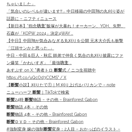
ちゃいました」
「気合いのレベルが違います‼️」中日移籍の中田翔の丸刈り姿が
話題に – ニフティニュース
【新日本】”怨念
坊主
”飯塚が大暴れ！オーカーン、YOH、矢野、
石森が「KOPW 2024」決定4WAY …
【中日】中田翔が気合みなぎる丸刈りを公開 元木大介氏も衝撃
「江頭サンかと思った…」
中日・中田＆巨人・秋広 師弟で仲良く気合の丸刈り披露にファ
ン爆笑「かわいすぎ」「最強
坊主
…
あすぷす on X: "勇者トロ
断髪
式 / ニコ生視聴中
https://t.co/uQcOd3CCMS" / X
【
断髪
小説】刈りたて①｜M 刈り上げはバリカンで – note
ニューハーフ
断髪
｜TikTokで検索
断髪
24時
断髪
物語 – その他 – Brainforest Gabon
断髪
物語 4本 – その他
断髪
物語 4本 – その他 – Brainforest Gabon
断髪
ＤＶＤ – その他 – Brainforest Gabon
#強制変身 嫁の強制
断髪
変身：2人目 – おかっぱのイラスト –