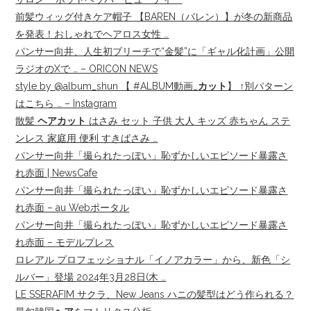
前髪ウィッグ付きケア帽子 【BAREN（バレン）】が冬の新商品
を発表！おしゃれでヘアロス女性 …
パンサー向井、人生初ブリーチで“金髪”に「ギャル化計画」公開
ラジオのXで … – ORICON NEWS
style by @album_shun 【 #ALBUM動画_
カット
】 ↑別パターン
はこちら … – Instagram
散髪
ヘアカット
はさみ セット 子供 大人 キッズ 赤ちゃん ステ
ンレス 家庭用 便利 すきばさみ …
パンサー向井「撮られたっぽい」恥ずかしいエピソード暴露さ
れ赤面 | NewsCafe
パンサー向井「撮られたっぽい」恥ずかしいエピソード暴露さ
れ赤面 – au Webポータル
パンサー向井「撮られたっぽい」恥ずかしいエピソード暴露さ
れ赤面 – モデルプレス
ロレアル プロフェッショナル「イノアカラー」から、新色「シ
ルバー」登場 2024年3月28日(木 …
LE SSERAFIM サクラ、New Jeans ハニの髪型はどう作られる？