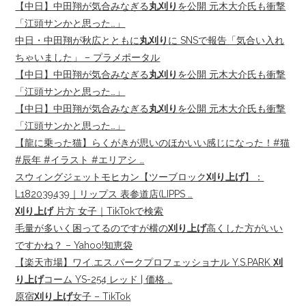
【中日】中田翔が気合みなぎる
丸刈り
を公開 元木大介氏も衝撃
「江頭サンかと思った…」
中日・中田翔が秋広とともに
丸刈り
に SNSで報告「気合い入れ
ちゃいました」 – プラメポータル
【中日】中田翔が気合みなぎる
丸刈り
を公開 元木大介氏も衝撃
「江頭サンかと思った…」
【中日】中田翔が気合みなぎる
丸刈り
を公開 元木大介氏も衝撃
「江頭サンかと思った…」
【龍に乗った猫】らくがきが思いのほかいい感じになった！#猫
#辰年 #イラスト #エリアシ …
スウィングジェットモヒカン【ツーブロック
刈り上げ
】：
L182039439｜リップス 表参道店(LIPPS …
刈り上げ
片方 女子｜TikTokで検索
毛量が多いく困ってるのですが横の
刈り上げ
高くした方がいい
ですかね？ – Yahoo!知恵袋
【楽天市場】ワイ.エス.パークプロフェッショナル Y.S.PARK
刈
り上げ
コーム YS-254 レッド | 価格 …
原宿
刈り上げ
女子 – TikTok