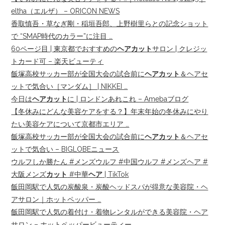
eltha（エルザ） – ORICON NEWS
香取慎吾・草なぎ剛・稲垣吾郎、上野樹里らとの記念ショット
で “SMAP時代のカラー”に注目 …
60ページ目 | 東京都でおすすめの
ヘアカット
サロン | クレジッ
トカード可 – 楽天ビューティ
飯塚高校サッカー部が全国大会の試合前に
ヘアカット
＆ヘアセ
ットで気合い［マンダム］ | NIKKEI …
今日は
ヘアカット
に | ロンドンあれこれ – Amebaブログ
【冬休みにどんな美容ケアをする？】年末年始の冬休みにやり
たい美容ケアについて京都市エリア …
飯塚高校サッカー部が全国大会の試合前に
ヘアカット
＆ヘアセ
ットで気合い – BIGLOBEニュース
ウルフしか勝たん #メンズウルフ #中国ウルフ #メンズヘア #
大阪メンズ
カット
#中華
ヘア
| TikTok
飯田岡駅で人気の炭酸泉・炭酸ヘッドスパが得意な美容院・ヘ
アサロン｜ホットペッパー …
飯田岡駅で人気の着付け・着物レンタルができる美容院・ヘア
サロン – ホットペッパービューティー