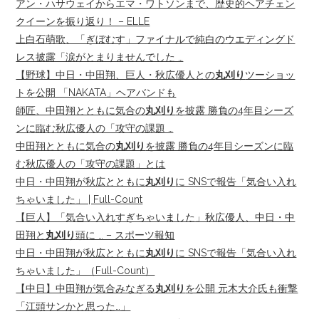
アン・ハサウェイからエマ・ワトソンまで、歴史的ヘアチェン
クイーンを振り返り！ – ELLE
上白石萌歌、「ぎぼむす」ファイナルで純白のウエディングド
レス披露「涙がとまりませんでした …
【野球】中日・中田翔、巨人・秋広優人との
丸刈り
ツーショッ
トを公開 「NAKATA」ヘアバンドも
師匠、中田翔とともに気合の
丸刈り
を披露 勝負の4年目シーズ
ンに臨む秋広優人の「攻守の課題 …
中田翔とともに気合の
丸刈り
を披露 勝負の4年目シーズンに臨
む秋広優人の「攻守の課題」とは
中日・中田翔が秋広とともに
丸刈り
に SNSで報告「気合い入れ
ちゃいました」 | Full-Count
【巨人】「気合い入れすぎちゃいました」秋広優人、中日・中
田翔と
丸刈り
頭に … – スポーツ報知
中日・中田翔が秋広とともに
丸刈り
に SNSで報告「気合い入れ
ちゃいました」（Full-Count）
【中日】中田翔が気合みなぎる
丸刈り
を公開 元木大介氏も衝撃
「江頭サンかと思った…」