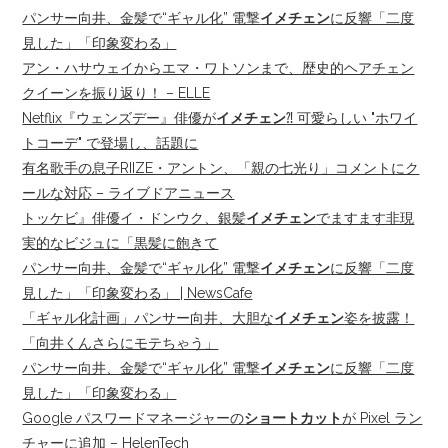
パンサー向井、金髪で“ギャル化” 電撃
イメチェン
に反響「二度
見した」「印象変わる」
アン・ハサウェイからエマ・ワトソンまで、歴史的ヘアチェン
クイーンを振り返り！ – ELLE
Netflix『ウェンズデー』俳優が
イメチェン
⁈ 可愛らしい "ホワイ
トコーデ" で登場し、話題に
有名歌手の息子RIIZE・アントン、「親の七光り」コメントにク
ールな対応 – ライブドアニュース
トッケビ』俳優イ・ドンウク、銀髪
イメチェン
でますます非現
実的なビジュに「黒髪に飽きて
パンサー向井、金髪で“ギャル化” 電撃
イメチェン
に反響「二度
見した」「印象変わる」 | NewsCafe
「ギャル化計画」パンサー向井、大胆な
イメチェン
姿を披露！
「向井くんさらにモテちゃう」
パンサー向井、金髪で“ギャル化” 電撃
イメチェン
に反響「二度
見した」「印象変わる」
Google パスワードマネージャーの
ショートカット
が Pixel ラン
チャーに追加 – HelenTech