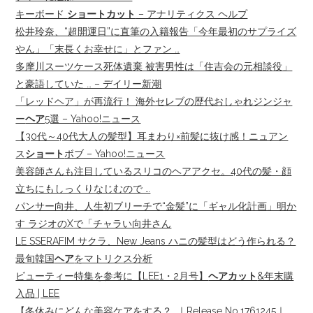
キーボード
ショートカット
– アナリティクス ヘルプ
松井玲奈、“超開運日”に直筆の入籍報告「今年最初のサプライズ
やん」「末長くお幸せに」とファン …
多摩川スーツケース死体遺棄 被害男性は「住吉会の元相談役」
と豪語していた … – デイリー新潮
「レッドヘア」が再流行！ 海外セレブの歴代おしゃれジンジャ
ー
ヘア
5選 – Yahoo!ニュース
【30代～40代大人の髪型】耳まわり×前髪に抜け感！ニュアン
ス
ショート
ボブ – Yahoo!ニュース
美容師さんも注目しているスリコのヘアアクセ。40代の髪・顔
立ちにもしっくりなじむので …
パンサー向井、人生初ブリーチで“金髪”に「ギャル化計画」明か
す ラジオのXで「チャラい向井さん
LE SSERAFIM サクラ、New Jeans ハニの髪型はどう作られる？
最旬韓国
ヘア
をマトリクス分析
ビューティー特集を参考に【LEE1・2月号】
ヘアカット
&年末購
入品 | LEE
【冬休みにどんな美容ケアをする？…｜Release No.1761245｜