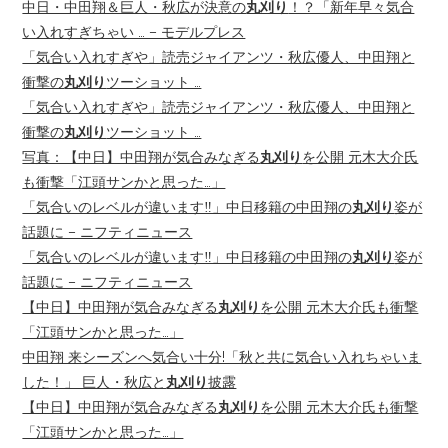
中日・中田翔＆巨人・秋広が決意の
丸刈り
！？「新年早々気合
い入れすぎちゃい … – モデルプレス
「気合い入れすぎや」読売ジャイアンツ・秋広優人、中田翔と
衝撃の
丸刈り
ツーショット …
「気合い入れすぎや」読売ジャイアンツ・秋広優人、中田翔と
衝撃の
丸刈り
ツーショット …
写真：【中日】中田翔が気合みなぎる
丸刈り
を公開 元木大介氏
も衝撃「江頭サンかと思った…」
「気合いのレベルが違います‼️」中日移籍の中田翔の
丸刈り
姿が
話題に – ニフティニュース
「気合いのレベルが違います‼️」中日移籍の中田翔の
丸刈り
姿が
話題に – ニフティニュース
【中日】中田翔が気合みなぎる
丸刈り
を公開 元木大介氏も衝撃
「江頭サンかと思った…」
中田翔 来シーズンへ気合い十分!「秋と共に気合い入れちゃいま
した！」 巨人・秋広と
丸刈り
披露
【中日】中田翔が気合みなぎる
丸刈り
を公開 元木大介氏も衝撃
「江頭サンかと思った…」