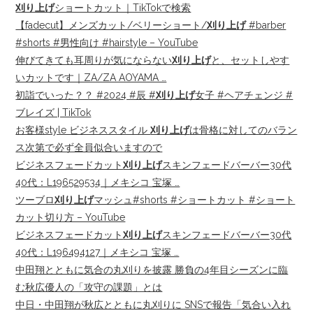
刈り上げ
ショートカット｜TikTokで検索
【fadecut】メンズカット/ベリーショート/
刈り上げ
#barber
#shorts #男性向け #hairstyle – YouTube
伸びてきても耳周りが気にならない
刈り上げ
と、セットしやす
いカットです︎｜ZA/ZA AOYAMA …
初詣でいった？？ #2024 #辰 #
刈り上げ
女子 #ヘアチェンジ #
ブレイズ | TikTok
お客様style ビジネススタイル
刈り上げ
は骨格に対してのバラン
ス次第で必ず全員似合いますので
ビジネスフェードカット
刈り上げ
スキンフェードバーバー30代
40代：L196529534｜メキシコ 宝塚 …
ツーブロ
刈り上げ
マッシュ#shorts #ショートカット #ショート
カット切り方 – YouTube
ビジネスフェードカット
刈り上げ
スキンフェードバーバー30代
40代：L196494127｜メキシコ 宝塚 …
中田翔とともに気合の丸刈りを披露 勝負の4年目シーズンに臨
む秋広優人の「攻守の課題」とは
中日・中田翔が秋広とともに丸刈りに SNSで報告「気合い入れ