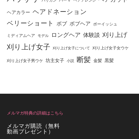
パーマ
バリカン
ヘアアレンジ
ヘアドネーション
ヘアカラー
ベリーショート
ボブ
ボブヘア
ボーイッシュ
刈り上げ
ロングヘア
体験談
ミディアムヘア
モデル
刈り上げ女子
刈り上げ女子女ウケ
刈り上げ女子について
断髪
坊主女子
黒髪
金髪
刈り上げ女子男ウケ
小説
メルマガ特典の詳細はこちら
メルマガ購読（無料
動画プレゼント）