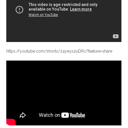
https://youtube.com/shorts/24yeys2uDRc?feature=share