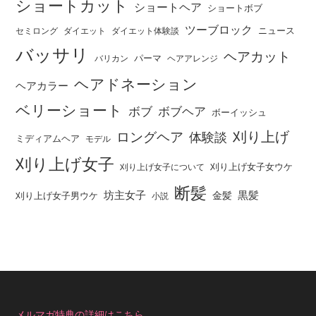
ショートカット
ショートヘア
ショートボブ
ツーブロック
ニュース
セミロング
ダイエット
ダイエット体験談
バッサリ
ヘアカット
パーマ
バリカン
ヘアアレンジ
ヘアドネーション
ヘアカラー
ベリーショート
ボブ
ボブヘア
ボーイッシュ
刈り上げ
ロングヘア
体験談
ミディアムヘア
モデル
刈り上げ女子
刈り上げ女子女ウケ
刈り上げ女子について
断髪
坊主女子
黒髪
金髪
刈り上げ女子男ウケ
小説
メルマガ特典の詳細はこちら