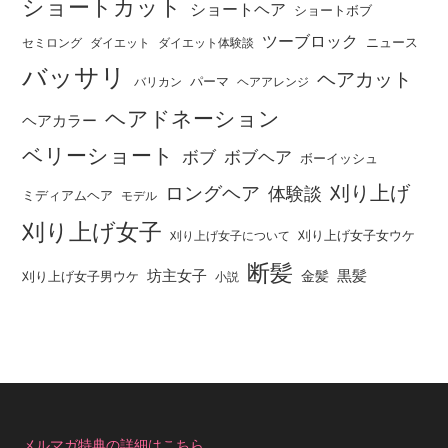
ショートカット
ショートヘア
ショートボブ
ツーブロック
ニュース
セミロング
ダイエット
ダイエット体験談
バッサリ
ヘアカット
パーマ
バリカン
ヘアアレンジ
ヘアドネーション
ヘアカラー
ベリーショート
ボブ
ボブヘア
ボーイッシュ
刈り上げ
ロングヘア
体験談
ミディアムヘア
モデル
刈り上げ女子
刈り上げ女子女ウケ
刈り上げ女子について
断髪
坊主女子
黒髪
金髪
刈り上げ女子男ウケ
小説
メルマガ特典の詳細はこちら