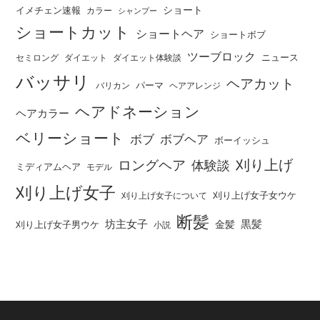
ショート
イメチェン速報
カラー
シャンプー
ショートカット
ショートヘア
ショートボブ
ツーブロック
ニュース
セミロング
ダイエット
ダイエット体験談
バッサリ
ヘアカット
パーマ
バリカン
ヘアアレンジ
ヘアドネーション
ヘアカラー
ベリーショート
ボブ
ボブヘア
ボーイッシュ
刈り上げ
ロングヘア
体験談
ミディアムヘア
モデル
刈り上げ女子
刈り上げ女子女ウケ
刈り上げ女子について
断髪
坊主女子
黒髪
金髪
刈り上げ女子男ウケ
小説