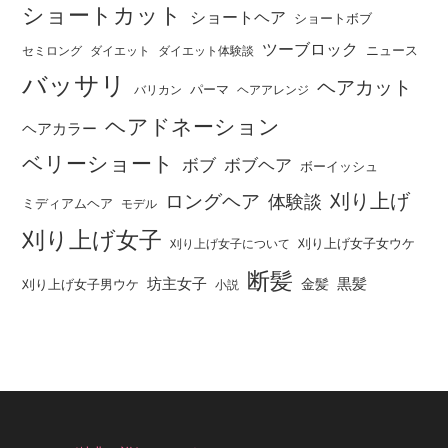
ショートカット
ショートヘア
ショートボブ
ツーブロック
ニュース
セミロング
ダイエット
ダイエット体験談
バッサリ
ヘアカット
パーマ
バリカン
ヘアアレンジ
ヘアドネーション
ヘアカラー
ベリーショート
ボブ
ボブヘア
ボーイッシュ
刈り上げ
ロングヘア
体験談
ミディアムヘア
モデル
刈り上げ女子
刈り上げ女子女ウケ
刈り上げ女子について
断髪
坊主女子
黒髪
金髪
刈り上げ女子男ウケ
小説