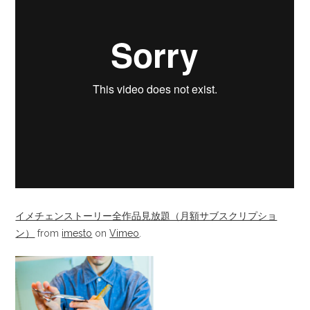
イメチェンストーリー全作品見放題（月額サブスクリプショ
ン）
from
imesto
on
Vimeo
.