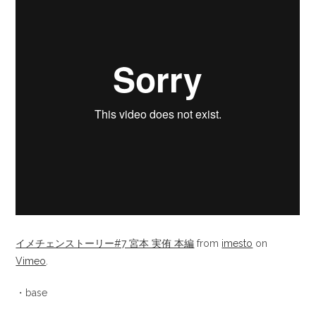
イメチェンストーリー#7 宮本 実侑 本編
from
imesto
on
Vimeo
.
・base