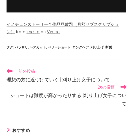
イメチェンストーリー全作品見放題（月額サブスクリプショ
ン）
from
imesto
on
Vimeo
.
タグ
:
バッサリ
,
ヘアカット
,
ベリーショート
,
ロングヘア
,
刈り上げ
,
断髪
前の投稿
理想の方に近づけていく | 刈り上げ女子について
次の投稿
ショートは難度が高かったりする |刈り上げ女子につい
て
おすすめ