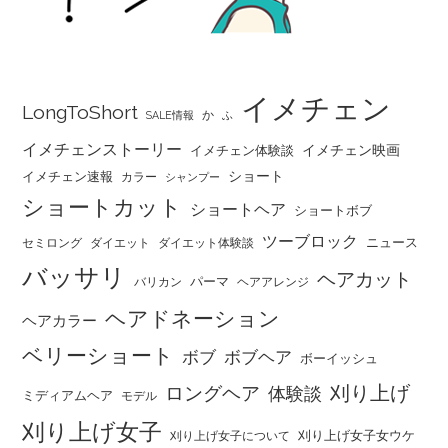
イメチェン
LongToShort
か
SALE情報
ふ
イメチェンストーリー
イメチェン映画
イメチェン体験談
ショート
イメチェン速報
カラー
シャンプー
ショートカット
ショートヘア
ショートボブ
ツーブロック
ニュース
セミロング
ダイエット
ダイエット体験談
バッサリ
ヘアカット
パーマ
バリカン
ヘアアレンジ
ヘアドネーション
ヘアカラー
ベリーショート
ボブ
ボブヘア
ボーイッシュ
刈り上げ
ロングヘア
体験談
ミディアムヘア
モデル
刈り上げ女子
刈り上げ女子女ウケ
刈り上げ女子について