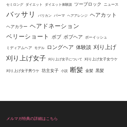
ツーブロック
ニュース
セミロング
ダイエット
ダイエット体験談
バッサリ
ヘアカット
パーマ
バリカン
ヘアアレンジ
ヘアドネーション
ヘアカラー
ベリーショート
ボブ
ボブヘア
ボーイッシュ
刈り上げ
ロングヘア
体験談
ミディアムヘア
モデル
刈り上げ女子
刈り上げ女子女ウケ
刈り上げ女子について
断髪
坊主女子
黒髪
金髪
刈り上げ女子男ウケ
小説
メルマガ特典の詳細はこちら