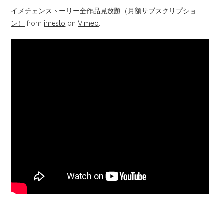
イメチェンストーリー全作品見放題（月額サブスクリプショ
ン）
from
imesto
on
Vimeo
.