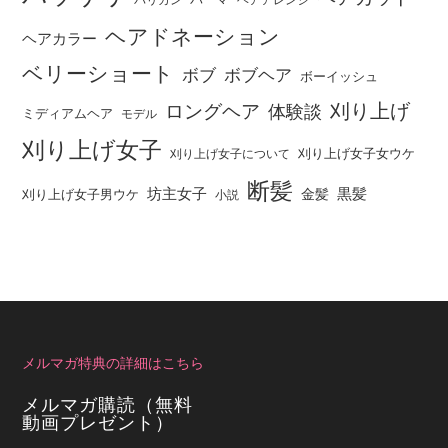
バリカン
ヘアアレンジ
ヘアドネーション
ヘアカラー
ベリーショート
ボブ
ボブヘア
ボーイッシュ
刈り上げ
ロングヘア
体験談
ミディアムヘア
モデル
刈り上げ女子
刈り上げ女子女ウケ
刈り上げ女子について
断髪
坊主女子
黒髪
金髪
刈り上げ女子男ウケ
小説
メルマガ特典の詳細はこちら
メルマガ購読（無料
動画プレゼント）