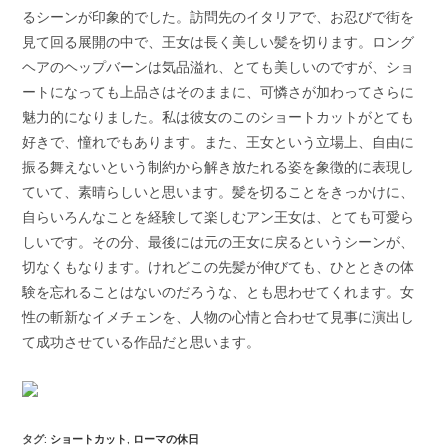
るシーンが印象的でした。訪問先のイタリアで、お忍びで街を
見て回る展開の中で、王女は長く美しい髪を切ります。ロング
ヘアのヘップバーンは気品溢れ、とても美しいのですが、ショ
ートになっても上品さはそのままに、可憐さが加わってさらに
魅力的になりました。私は彼女のこのショートカットがとても
好きで、憧れでもあります。また、王女という立場上、自由に
振る舞えないという制約から解き放たれる姿を象徴的に表現し
ていて、素晴らしいと思います。髪を切ることをきっかけに、
自らいろんなことを経験して楽しむアン王女は、とても可愛ら
しいです。その分、最後には元の王女に戻るというシーンが、
切なくもなります。けれどこの先髪が伸びても、ひとときの体
験を忘れることはないのだろうな、とも思わせてくれます。女
性の斬新なイメチェンを、人物の心情と合わせて見事に演出し
て成功させている作品だと思います。
タグ
:
ショートカット
,
ローマの休日