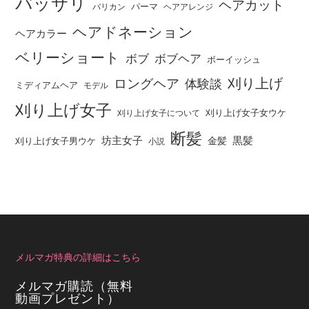
バッサリ
ヘアカット
パーマ
バリカン
ヘアアレンジ
ヘアドネーション
ヘアカラー
ベリーショート
ボブ
ボブヘア
ボーイッシュ
刈り上げ
ロングヘア
体験談
ミディアムヘア
モデル
刈り上げ女子
刈り上げ女子女ウケ
刈り上げ女子について
断髪
坊主女子
黒髪
金髪
刈り上げ女子男ウケ
小説
メルマガ特典の詳細はこちら
メルマガ購読（無料
動画プレゼント）