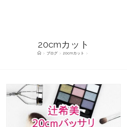
20cmカット
>
ブログ
>
20cmカット
>