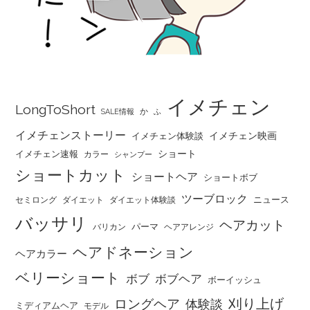
イメチェン
LongToShort
か
SALE情報
ふ
イメチェンストーリー
イメチェン映画
イメチェン体験談
ショート
イメチェン速報
カラー
シャンプー
ショートカット
ショートヘア
ショートボブ
ツーブロック
ニュース
セミロング
ダイエット
ダイエット体験談
バッサリ
ヘアカット
パーマ
バリカン
ヘアアレンジ
ヘアドネーション
ヘアカラー
ベリーショート
ボブ
ボブヘア
ボーイッシュ
刈り上げ
ロングヘア
体験談
ミディアムヘア
モデル