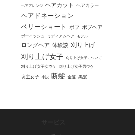
ヘアカット
ヘアカラー
ヘアアレンジ
ヘアドネーション
ベリーショート
ボブ
ボブヘア
ボーイッシュ
ミディアムヘア
モデル
刈り上げ
ロングヘア
体験談
刈り上げ女子
刈り上げ女子について
刈り上げ女子女ウケ
刈り上げ女子男ウケ
断髪
坊主女子
黒髪
金髪
小説
サービス