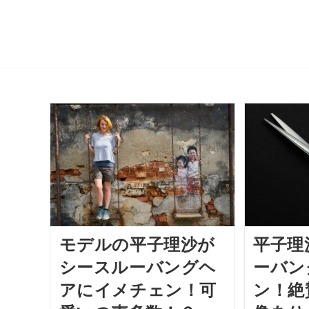
モデルの平子理沙が
平子理
シースルーバングヘ
ーバン
アにイメチェン！可
ン！絶