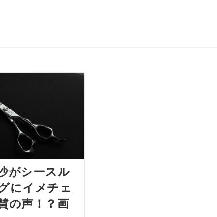
沙がシースル
グにイメチェ
賛の声！？画