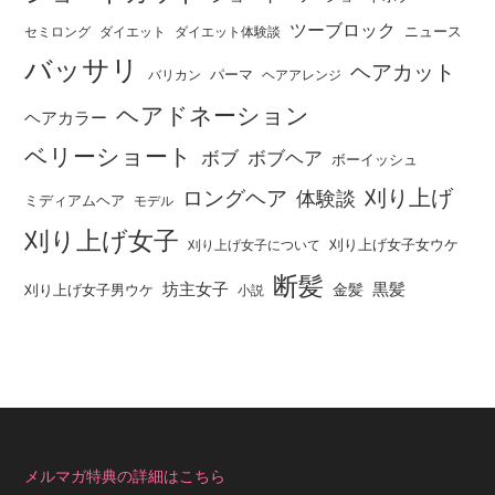
ツーブロック
ニュース
セミロング
ダイエット
ダイエット体験談
バッサリ
ヘアカット
パーマ
バリカン
ヘアアレンジ
ヘアドネーション
ヘアカラー
ベリーショート
ボブ
ボブヘア
ボーイッシュ
刈り上げ
ロングヘア
体験談
ミディアムヘア
モデル
刈り上げ女子
刈り上げ女子女ウケ
刈り上げ女子について
断髪
坊主女子
黒髪
金髪
刈り上げ女子男ウケ
小説
メルマガ特典の詳細はこちら