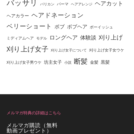
バッサリ
ヘアカット
パーマ
バリカン
ヘアアレンジ
ヘアドネーション
ヘアカラー
ベリーショート
ボブ
ボブヘア
ボーイッシュ
刈り上げ
ロングヘア
体験談
ミディアムヘア
モデル
刈り上げ女子
刈り上げ女子女ウケ
刈り上げ女子について
断髪
坊主女子
黒髪
金髪
刈り上げ女子男ウケ
小説
メルマガ特典の詳細はこちら
メルマガ購読（無料
動画プレゼント）