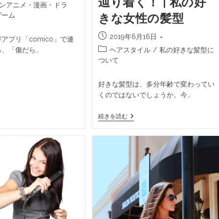
辿り着く！ | 私の好
ンアニメ・漫画・ドラ
ゲーム
きな女性の髪型
2019年6月16日
アプリ「comico」で連
、「傷だら…
ヘアスタイル
/
私の好きな髪型に
ついて
好きな髪型は、多分年齢で変わってい
くのではないでしょうか。今…
続きを読む