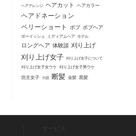
ヘアカット
ヘアカラー
ヘアアレンジ
ヘアドネーション
ベリーショート
ボブ
ボブヘア
ボーイッシュ
ミディアムヘア
モデル
刈り上げ
ロングヘア
体験談
刈り上げ女子
刈り上げ女子について
刈り上げ女子女ウケ
刈り上げ女子男ウケ
断髪
坊主女子
黒髪
金髪
小説
サービス