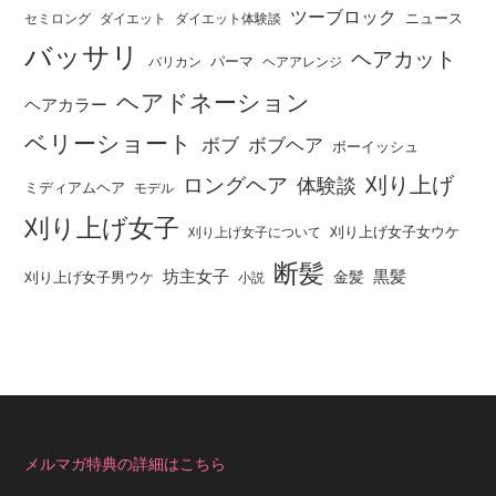
ツーブロック
ニュース
セミロング
ダイエット
ダイエット体験談
バッサリ
ヘアカット
パーマ
バリカン
ヘアアレンジ
ヘアドネーション
ヘアカラー
ベリーショート
ボブ
ボブヘア
ボーイッシュ
刈り上げ
ロングヘア
体験談
ミディアムヘア
モデル
刈り上げ女子
刈り上げ女子女ウケ
刈り上げ女子について
断髪
坊主女子
黒髪
金髪
刈り上げ女子男ウケ
小説
メルマガ特典の詳細はこちら