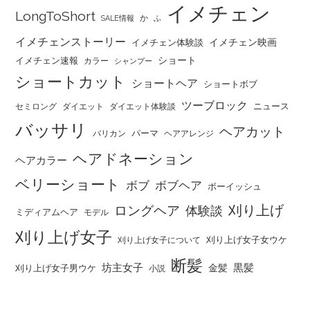
イメチェン
LongToShort
か
SALE情報
ふ
イメチェンストーリー
イメチェン映画
イメチェン体験談
ショート
イメチェン速報
カラー
シャンプー
ショートカット
ショートヘア
ショートボブ
ツーブロック
ニュース
セミロング
ダイエット
ダイエット体験談
バッサリ
ヘアカット
パーマ
バリカン
ヘアアレンジ
ヘアドネーション
ヘアカラー
ベリーショート
ボブ
ボブヘア
ボーイッシュ
刈り上げ
ロングヘア
体験談
ミディアムヘア
モデル
刈り上げ女子
刈り上げ女子女ウケ
刈り上げ女子について
断髪
坊主女子
黒髪
金髪
刈り上げ女子男ウケ
小説