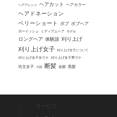
ヘアカット
ヘアカラー
ヘアアレンジ
ヘアドネーション
ベリーショート
ボブ
ボブヘア
ボーイッシュ
ミディアムヘア
モデル
刈り上げ
ロングヘア
体験談
刈り上げ女子
刈り上げ女子について
刈り上げ女子女ウケ
刈り上げ女子男ウケ
断髪
坊主女子
黒髪
金髪
小説
サービス