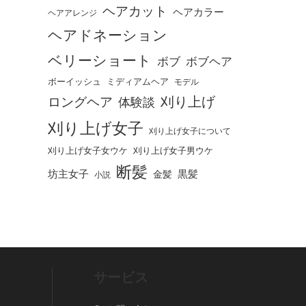
ヘアカット
ヘアカラー
ヘアアレンジ
ヘアドネーション
ベリーショート
ボブ
ボブヘア
ボーイッシュ
ミディアムヘア
モデル
刈り上げ
ロングヘア
体験談
刈り上げ女子
刈り上げ女子について
刈り上げ女子女ウケ
刈り上げ女子男ウケ
断髪
坊主女子
黒髪
金髪
小説
サービス